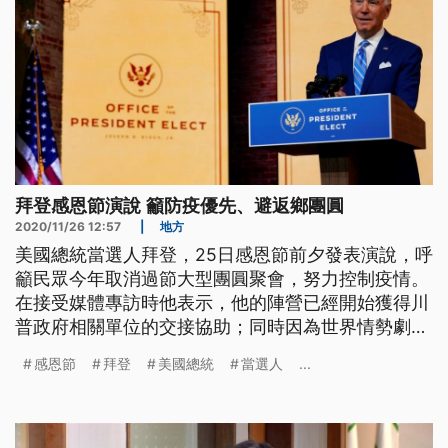
拜登感恩節演說 籲防疫優先、避返鄉團圓
2020/11/26 12:57
|
地方
美國總統當選人拜登，25日感恩節前夕發表演說，呼
籲民眾今年取消過節大型團圓聚會，努力控制疫情。
在接受媒體專訪時他表示，他的陣營已經開始獲得川
普政府相關單位的交接協助；同時因為世界情勢劇
變，未來他的政府不會成為歐巴馬第三個任期。 拜
感恩節
拜登
美國總統
當選人
...
登25日的感恩節演說，以自己痛失家人的經驗，呼籲
民眾全力對抗新冠疫情，放棄高風險的返鄉家族群聚
傳統。今年他也會打破家族多年來感恩節大團圓的慣
例，留在德拉瓦州跟妻子以及女