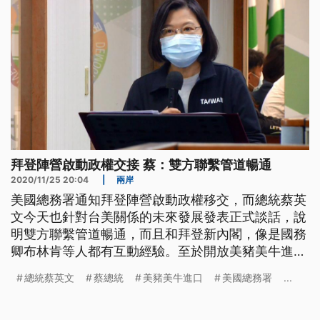
拜登陣營啟動政權交接 蔡：雙方聯繫管道暢通
2020/11/25 20:04
|
兩岸
美國總務署通知拜登陣營啟動政權移交，而總統蔡英
文今天也針對台美關係的未來發展發表正式談話，說
明雙方聯繫管道暢通，而且和拜登新內閣，像是國務
卿布林肯等人都有互動經驗。至於開放美豬美牛進
口，國內有不同聲音，蔡英文也說，是展現政府有決
總統蔡英文
蔡總統
美豬美牛進口
美國總務署
...
心要解決貿易問題，而開放是讓市場做選擇，並非要
求國人一定要食用。 隨著美國總務署通知總統當選
人拜登準備啟動政權移交，總統蔡英文也在25日正式