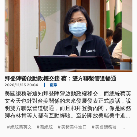
對台美關係發表談話，強調台美雙方
拜登陣營啟動政權交接 蔡：雙方聯繫管道暢通
2020/11/25 20:04
|
兩岸
美國總務署通知拜登陣營啟動政權移交，而總統蔡英
文今天也針對台美關係的未來發展發表正式談話，說
明雙方聯繫管道暢通，而且和拜登新內閣，像是國務
卿布林肯等人都有互動經驗。至於開放美豬美牛進
口，國內有不同聲音，蔡英文也說，是展現政府有決
總統蔡英文
蔡總統
美豬美牛進口
美國總務署
...
心要解決貿易問題，而開放是讓市場做選擇，並非要