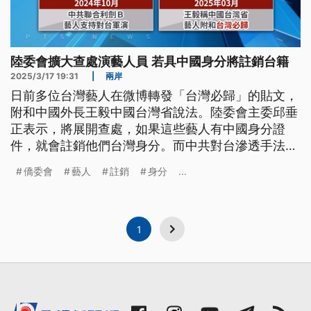
陸委會擴大查處演藝人員 若具中國身分將註銷台籍
2025/3/17 19:31
|
兩岸
日前多位台灣藝人在微博轉發「台灣必歸」的貼文，
附和中國外長王毅中國台灣省說法。陸委會主委邱垂
正表示，將展開查處，如果這些藝人有中國身分證
件，就會註銷他們台灣身分。而中共對台滲透手法甚
至延伸到我海外僑民，僑委會揭露，中國在農曆年間
僑委會
藝人
註銷
身分
...
發放暖心包，企圖用小禮物收買海外華僑。
1