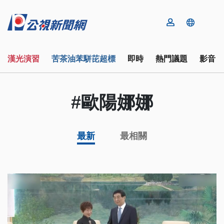
漢光演習
苦茶油苯駢芘超標
即時
熱門議題
影音
#歐陽娜娜
最新
最相關