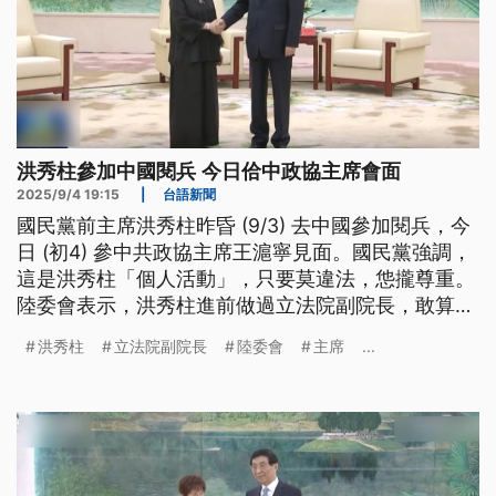
洪秀柱參加中國閱兵 今日佮中政協主席會面
2025/9/4 19:15
|
台語新聞
國民黨前主席洪秀柱昨昏 (9/3) 去中國參加閱兵，今
日 (初4) 參中共政協主席王滬寧見面。國民黨強調，
這是洪秀柱「個人活動」，只要莫違法，怹攏尊重。
陸委會表示，洪秀柱進前做過立法院副院長，敢算
《兩岸條例》列管範圍，需要立法院去調查佮認定。
洪秀柱
立法院副院長
陸委會
主席
...
（新聞標題、導言為台語文）