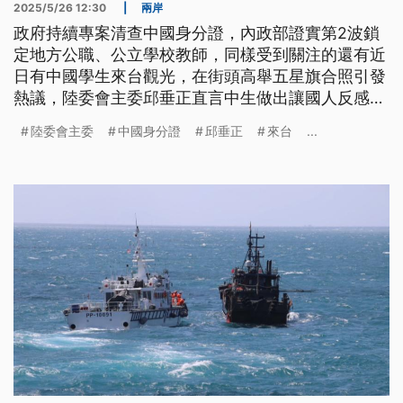
2025/5/26 12:30
|
兩岸
政府持續專案清查中國身分證，內政部證實第2波鎖
定地方公職、公立學校教師，同樣受到關注的還有近
日有中國學生來台觀光，在街頭高舉五星旗合照引發
熱議，陸委會主委邱垂正直言中生做出讓國人反感的
動作，移民署已經找到這些學生予以告誡並註記，以
陸委會主委
中國身分證
邱垂正
來台
...
後申請來台將嚴審。