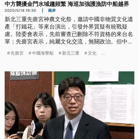
中方襲擾金門水域趨頻繁 海巡加強護漁防中船越界
2025/5/18 19:30
|
兩岸
新北三重先嗇宮神農文化祭，邀請中國非物質文化遺
產「打鐵花」等來台演出，引發外界質疑有統戰疑
慮。陸委會表示，先前審查已刪除不符資格的來台名
單；先嗇宮表示，純屬文化交流，無關政治。但中共
持續對台文攻武嚇，海巡署也加強針對中國休漁期的
先嗇宮
中國海警船
新北三重
文化
...
護漁勤務，防範中國漁船越界捕撈和中國海警船干
擾。