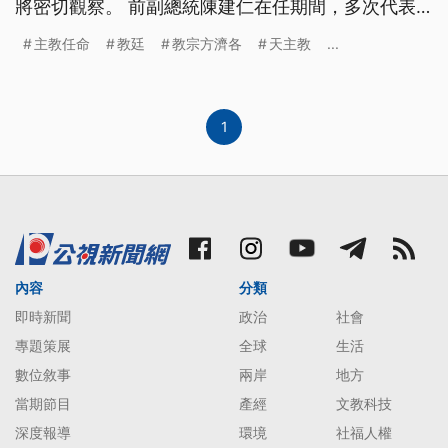
將密切觀察。 前副總統陳建仁在任期間，多次代表
台灣出訪教廷，並與教宗方濟各會面，雙方一直保持
主教任命
教廷
教宗方濟各
天主教
...
良好關係，也顯示台梵之間的友好，但梵蒂岡似乎也
與中國愈走愈近，為期兩年的中梵主教任命臨時協議
即將到期，教廷國務院長帕羅林證實，教廷有意續
約，這也是教廷近來首度針對中梵續約
1
內容
分類
即時新聞
政治
社會
專題策展
全球
生活
數位敘事
兩岸
地方
當期節目
產經
文教科技
深度報導
環境
社福人權