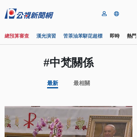
總預算審查
漢光演習
苦茶油苯駢芘超標
即時
熱門
#中梵關係
最新
最相關