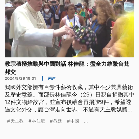
教宗積極推動與中國對話 林佳龍：盡全力維繫台梵
邦交
2024/8/29 19:31
|
兩岸
我國外交部擁有百餘件藝術收藏，其中不少兼具藝術
及歷史意義。而部長林佳龍今（29）日親自捐贈其中
12件文物給故宮，並宣布後續會再捐贈9件，希望透
過文化外交，讓台灣走向世界。不過有天主教媒體報
導，我國友邦教廷近期多次公開美化中國形象，教宗
天主教
林佳龍
教廷
中國
...
方濟各（Pope Francis）也積極推動梵、中對話，推
測教宗可能會為了實現訪問中國目標，犧牲與台邦