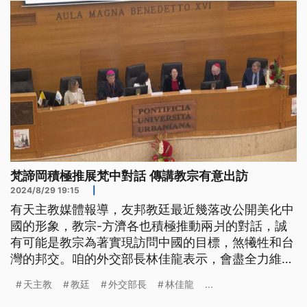
交。對此林佳龍回應，將全力維繫台灣與教廷及天主
教會關係。
梵諦岡積極推展梵中對話 傳講教宗有意出訪
2024/8/29 19:15
|
有天主教媒體報導，友邦教廷最近幾落改公開美化中
國的形象，教宗-方濟各也積極推動兩爿的對話，誠
有可能是教宗為著實現訪問中國的目標，煞犧牲和台
灣的邦交。咱的外交部長林佳龍表示，會盡全力維持
台灣和教廷閣有天主教會的關係。（這條新聞標題、
天主教
教廷
外交部長
林佳龍
...
前言是臺語文。）