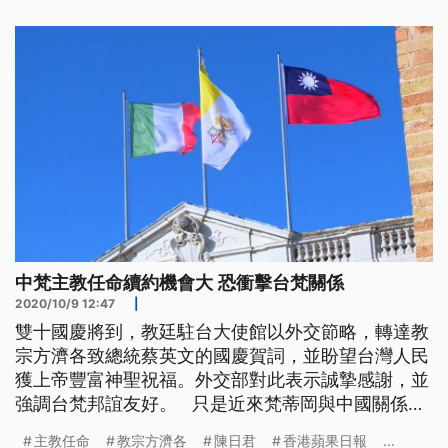
中梵主教任命續約機會大 恐衝擊台梵關係
2020/10/9 12:47
|
雙十國慶將到，教廷駐台大使館以外交節略，轉達教
宗方濟各致總統蔡英文的國慶賀詞，並盼望台灣人民
獲上帝豐富神聖祝福。外交部對此表示誠摯感謝，並
強調台梵邦誼友好。 只是近來梵蒂岡與中國關係不
斷升溫，2018年達成的主教任命協議，將在10月底
主教任命
教宗方濟各
陳日君
香港蘋果日報
...