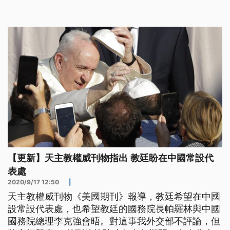
到期，教廷方面已經證實向北京遞交續約提議，雖然
目前還沒收到答覆，但主教任命協議續約，勢必會對
台梵關係有衝擊。 淡大歐研所副教授張福昌分析：
「如果說雙邊的關係一直
【更新】天主教權威刊物指出 教廷盼在中國常設代
表處
2020/9/17 12:50
|
天主教權威刊物《美國期刊》報導，教廷希望在中國
設常設代表處，也希望教廷的國務院長帕羅林與中國
國務院總理李克強會晤。對這事我外交部不評論，但