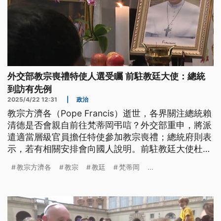
外交部教宗喪禮特使人選受矚 前駐教廷大使：總統
到訪有先例
2025/4/22 12:31
|
政治
教宗方濟各（Pope Francis）逝世，各界關注總統賴
清德是否會親自前往梵蒂岡弔唁？外交部重申，將派
遣適當層級官員擔任特使參加教宗喪禮；總統府則表
示，若有相關安排會向國人說明。前駐教廷大使杜筑
生認為，由於我國總統到訪教廷已經有前例，如果賴
教宗方濟各
教宗
教廷
梵蒂岡
...
清德有意願前往表達我方重視，勢必能更鞏固台梵關
係。