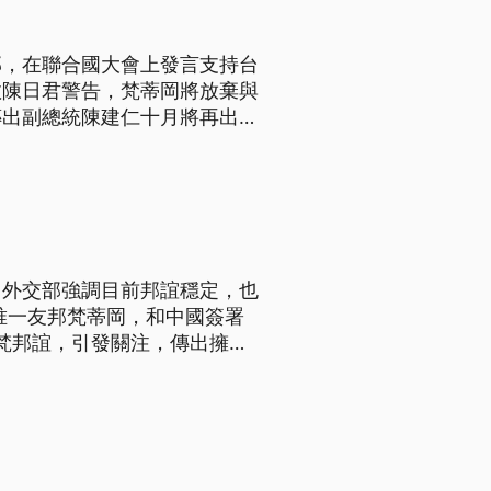
邦，在聯合國大會上發言支持台
教陳日君警告，梵蒂岡將放棄與
傳出副總統陳建仁十月將再出訪
再度在國際舞台上力挺台灣，
73屆聯合國大會上替我國發
，外交部強調目前邦誼穩定，也
唯一友邦梵蒂岡，和中國簽署
梵邦誼，引發關注，傳出擁有
，鞏固台梵邦交。 而是否出
陳日君，26號表示，中梵簽