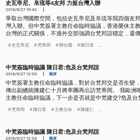
史瓦帝尼、帛琉等4友邦 力挺台灣入聯
2018/9/27 19:42
|
爭取台灣國際空間，包括史瓦帝尼及帛琉等我四個友
灣入聯。但中梵簽署主教任命臨時協議，香港榮休主
台灣的正式關係，不過外交部強調台梵邦誼穩定，還
梵蒂岡。 聯大演說中各國元首紛紛發言，而我友邦國
史瓦帝尼
梵蒂岡
聯合國
陳日君
...
包括史瓦帝尼、吉里巴斯、諾魯以及帛琉等四友邦，在
聲，說台灣經驗將對聯合國「大有
中梵簽臨時協議 陳日君:危及台梵邦誼
2018/9/27 12:50
|
兩岸
中梵簽署主教任命臨時協議，對於台梵邦交是否生變
傳出副總統陳建仁十月將率團再出訪梵蒂岡。 我歐洲
主教任命臨時協議，下一步是否就是中梵建交?危及台
聖騎士封號的副總統陳建仁，將在十月率團出訪梵蒂岡
梵蒂岡
陳日君
主教任命
陳建仁
...
訪梵蒂岡，陳建仁很低調，但天主教香港教區榮休主教
的臨時協議，顯示梵蒂岡將放棄與
中梵簽臨時協議 陳日君:危及台梵邦誼
2018/9/27 12:50
|
兩岸