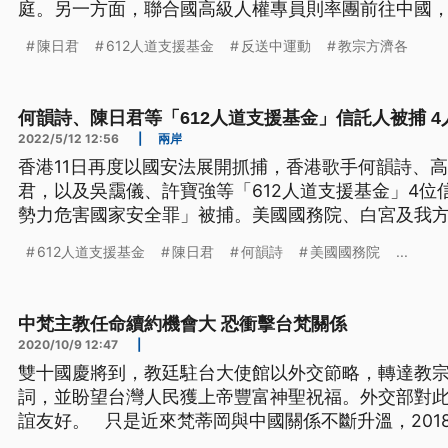
庭。另一方面，聯合國高級人權專員則率團前往中國
但中方以防疫為理由，不安排記者隨訪。
陳日君
612人道支援基金
反送中運動
教宗方濟各
何韻詩、陳日君等「612人道支援基金」信託人被捕 
2022/5/12 12:56
|
兩岸
香港11日再度以國安法展開抓捕，香港歌手何韻詩、高
君，以及吳靄儀、許寶強等「612人道支援基金」4位
勢力危害國家安全罪」被捕。美國國務院、白宮及我方
直到深夜才獲得保釋，也被要求禁止離港。
612人道支援基金
陳日君
何韻詩
美國國務院
...
中梵主教任命續約機會大 恐衝擊台梵關係
2020/10/9 12:47
|
雙十國慶將到，教廷駐台大使館以外交節略，轉達教
詞，並盼望台灣人民獲上帝豐富神聖祝福。外交部對
誼友好。 只是近來梵蒂岡與中國關係不斷升溫，2018年達成的主教任命協議，將
在10月底到期，教廷方面已經證實向北京遞交續約提