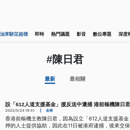
油苯駢芘超標
即時
熱門議題
影音
數位專題
深度
#陳日君
最新
最相關
設「612人道支援基金」援反送中遭捕 港前樞機陳日
2022/5/24 19:51
|
全球
香港前樞機主教陳日君，因為設立「612人道支援基
押的人士提供協助，因此在11日被港府逮捕，後來交