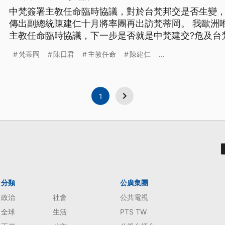
中梵簽署主教任命臨時協議，對於台梵邦交是否生變
傳出副總統陳建仁十月將率團再出訪梵蒂岡。 我歐洲
主教任命臨時協議，下一步是否就是中梵建交?危及台
聖騎士封號的副總統陳建仁，將在十月率團出訪梵蒂岡
梵蒂岡
陳日君
主教任命
陳建仁
...
訪梵蒂岡，陳建仁很低調，但天主教香港教區榮休主教
的臨時協議，顯示梵蒂岡將放棄與
1
分類
公廣集團
政治
社會
公共電視
全球
生活
PTS TW