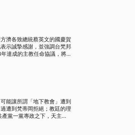
大歐研所副教授張福昌分析：
宗方濟各致總統蔡英文的國慶賀
此表示誠摯感謝，並強調台梵邦
議，雖然目前還沒收到答覆，
大歐研所副教授張福昌分析：
，可能讓所謂「地下教會」遭到
不過遭到梵蒂岡拒絕；教廷的理
共產黨一黨專政之下，天主教
梵諦岡教廷的所謂地下教會。後
權後，中國