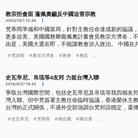
政府更變本加厲，無數地下
教宗拒會面 蓬佩奧籲反中國迫害宗教
2020/10/1 12:49
|
梵蒂岡準備和中國當局，針對主教任命達成新的協議
更多迫害。美國國務卿龐佩奧計畫會見教宗方濟各，
由是，美國大選在即，不能讓教會涉入政治。 中國在
徒分成聽從共產黨的所謂愛國教會，與遵照傳統聽從
梵諦岡
教宗方濟各
教會
教廷
...
者不時遭到警方騷擾，神職人員被以莫須有罪名逮捕關押。 在習近平掌
政府更變本加厲，無數地下
史瓦帝尼、帛琉等4友邦 力挺台灣入聯
2018/9/27 19:42
|
爭取台灣國際空間，包括史瓦帝尼及帛琉等我四個友
灣入聯。但中梵簽署主教任命臨時協議，香港榮休主
台灣的正式關係，不過外交部強調台梵邦誼穩定，還
梵蒂岡。 聯大演說中各國元首紛紛發言，而我友邦國
史瓦帝尼
梵蒂岡
聯合國
陳日君
...
包括史瓦帝尼、吉里巴斯、諾魯以及帛琉等四友邦，在
聲，說台灣經驗將對聯合國「大有