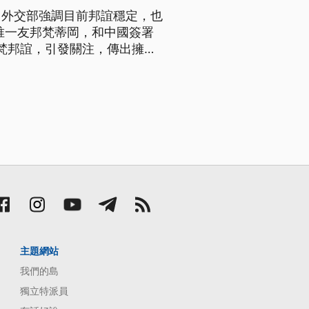
，外交部強調目前邦誼穩定，也
唯一友邦梵蒂岡，和中國簽署
梵邦誼，引發關注，傳出擁有
，鞏固台梵邦交。 而是否出
陳日君，26號表示，中梵簽
主題網站
我們的島
獨立特派員