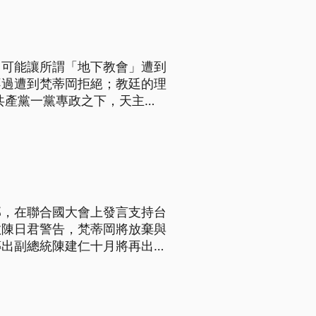
，可能讓所謂「地下教會」遭到
不過遭到梵蒂岡拒絕；教廷的理
共產黨一黨專政之下，天主教
梵諦岡教廷的所謂地下教會。後
權後，中國
邦，在聯合國大會上發言支持台
教陳日君警告，梵蒂岡將放棄與
傳出副總統陳建仁十月將再出訪
再度在國際舞台上力挺台灣，
73屆聯合國大會上替我國發