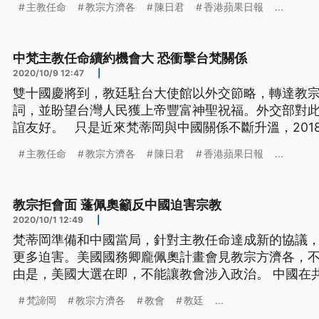
主教任命
教宗方濟各
陳日君
香港蘋果日報
...
但主教任命協議續約，勢必會對台梵關係有衝擊。 淡
「如果說雙邊的關係一直
中梵主教任命續約機會大 恐衝擊台梵關係
2020/10/9 12:47
|
雙十國慶將到，教廷駐台大使館以外交節略，轉達教
詞，並盼望台灣人民獲上帝豐富神聖祝福。外交部對
誼友好。 只是近來梵蒂岡與中國關係不斷升溫，2018年達成的主教任命協議，將
在10月底到期，教廷方面已經證實向北京遞交續約提
主教任命
教宗方濟各
陳日君
香港蘋果日報
...
但主教任命協議續約，勢必會對台梵關係有衝擊。 淡
「如果說雙邊的關係一直
教宗拒會面 蓬佩奧籲反中國迫害宗教
2020/10/1 12:49
|
梵蒂岡準備和中國當局，針對主教任命達成新的協議
更多迫害。美國國務卿龐佩奧計畫會見教宗方濟各，
由是，美國大選在即，不能讓教會涉入政治。 中國在
徒分成聽從共產黨的所謂愛國教會，與遵照傳統聽從
梵諦岡
教宗方濟各
教會
教廷
...
者不時遭到警方騷擾，神職人員被以莫須有罪名逮捕關押。 在習近平掌