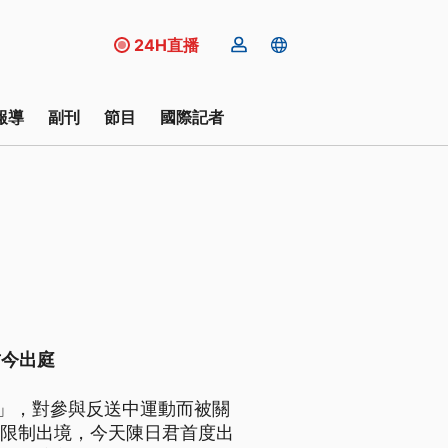
24H直播
報導
副刊
節目
國際記者
君今出庭
金」，對參與反送中運動而被關
保限制出境，今天陳日君首度出