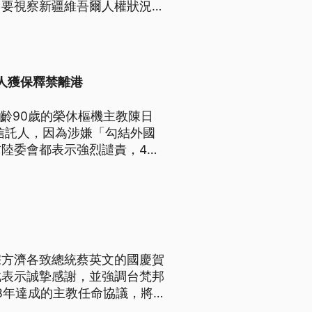
，要視察新疆維吾爾人權狀況，
4人獲保釋禁離港
齡90歲的榮休樞機主教陳日
信託人，因為涉嫌「勾結外國
陸委會都表示強烈譴責，4人
宗方濟各致總統蔡英文的國慶賀
此表示誠摯感謝，並強調台梵邦
議，雖然目前還沒收到答覆，