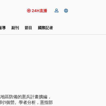
24H直播
報導
副刊
節目
國際記者
北地區防備的憲兵計畫擴編，
到1個營。學者分析，憲指部