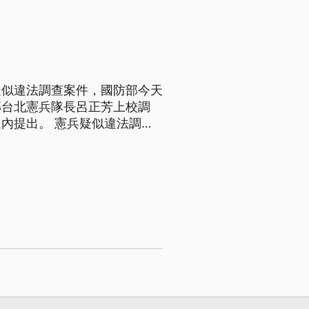
後被北檢依證人身份約談，士
疑似違法調查案件，國防部今天
部台北憲兵隊長呂正芳上校調
疑似違法調查
處處長趙代川少將調任陸軍司令
調任憲兵指揮部諮議官，即日起