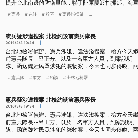
提升台北南邊的防衛量能，聯手陸軍關渡指揮部、海軍
防衛網。
憲兵
進駐
營區
憲兵指揮部
...
憲兵疑涉違搜案 北檢約談前憲兵隊長
2016/3/8 19:34
|
台北地檢署偵辦、憲兵涉嫌、違法濫搜案，檢方今天
前憲兵隊長--呂正芳、以及一名軍方人員，到案說明
隊、函送魏姓民眾涉犯的贓物案，今天也同步傳喚、
清案情。 現身地檢署，不多作回應，他是剛遭到調職的前憲兵隊長呂正芳，因為憲
憲兵隊
軍方
約談
士林地檢署
...
兵被爆違法搜索案，8號下午，和另一名軍方人員，先
林地檢署也同步針對憲兵
憲兵疑涉違搜案 北檢約談前憲兵隊長
2016/3/8 19:34
|
台北地檢署偵辦、憲兵涉嫌、違法濫搜案，檢方今天
前憲兵隊長--呂正芳、以及一名軍方人員，到案說明
隊、函送魏姓民眾涉犯的贓物案，今天也同步傳喚、
清案情。 現身地檢署，不多作回應，他是剛遭到調職的前憲兵隊長呂正芳，因為憲