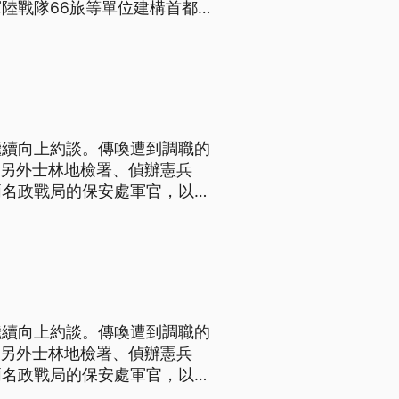
陸戰隊66旅等單位建構首都
繼續向上約談。傳喚遭到調職的
。另外士林地檢署、偵辦憲兵
兩名政戰局的保安處軍官，以釐
後被北檢依證人身份約談，士
繼續向上約談。傳喚遭到調職的
。另外士林地檢署、偵辦憲兵
兩名政戰局的保安處軍官，以釐