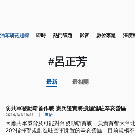
油苯駢芘超標
即時
熱門議題
影音
數位專題
深度
#呂正芳
最新
最相關
防共軍發動斬首作戰 憲兵證實將擴編進駐辛亥營區
2024/3/8 19:31
|
政治
因應共軍威脅及可能對台發動斬首戰，負責首都大台
202指揮部規劃進駐空軍閒置的辛亥營區，目前規模不