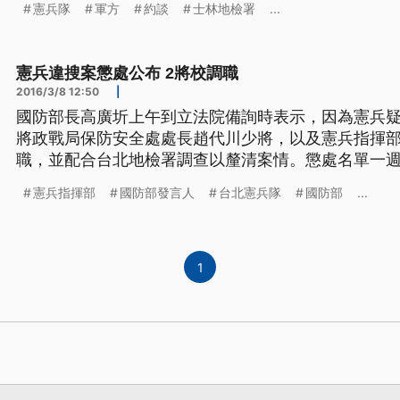
憲兵隊
軍方
約談
士林地檢署
...
兵被爆違法搜索案，8號下午，和另一名軍方人員，先
林地檢署也同步針對憲兵
憲兵違搜案懲處公布 2將校調職
2016/3/8 12:50
|
國防部長高廣圻上午到立法院備詢時表示，因為憲兵
將政戰局保防安全處處長趙代川少將，以及憲兵指揮
職，並配合台北地檢署調查以釐清案情。懲處名單一週內提出。 憲兵
案件，國防部第一波懲處出爐，政治作戰局保防安全
憲兵指揮部
國防部發言人
台北憲兵隊
國防部
...
部委員，憲兵指揮部所屬台北憲兵隊隊長呂正芳上校
生效。 ==國防部長
1