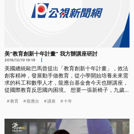
美"教育創新十年計畫" 我方辦講座研討
2016/12/10 19:19
|
美國總統歐巴馬曾提出「教育創新十年計畫」，效法
創客精神，發展動手做教育，從小學開始培養未來需
求的科工和數學人才，龍應台基金會今天也辦講座，
從國際教育反思國內困境。 想要一張新椅子，九歲
的Laura直接操作木頭切割機；要做出太陽能烤箱，
教育
龍應台
講座
十年
十歲的孩子得先了解如何聚集太陽光，他們都是美國
的小小創客。 ==美國小創客 蘿拉== 他們找到教的
方法 而不是強迫我們去做 我覺得很棒 很喜歡在這裡