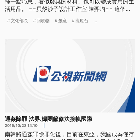
揮一點巧思，看似廢棄的材料、也可以變成實用的生
活用品。 ==貝殼沙子設計工作室 陳羿均== 這個是
浮球是韓國的 是因為它的顏色 它顏色很特別 就是舊
文化部長
回收物
創意
龍應台
...
舊的 所以它完全沒有上過顏色 它就是這樣子 還有這
些用回收油做成的手工香皂，以及把空酒瓶切割成筆
筒，也是社區居民發揮創意，把垃圾變成兼具藝
通姦除罪 法界.婦團籲修法接軌國際
2015/10/28 14:10
|
南韓將通姦罪除罪化後，目前在東亞，我國成為僅存