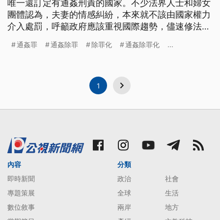
唯一還訂定有通姦刑責的國家。不少法界人士和婦女
團體認為，夫妻的情感糾紛，本來就不該由國家權力
介入處罰，呼籲政府應該重視國際趨勢，儘速修法，
不過法務部回應，民國102年曾做過民調，有七成多
通姦罪
通姦除罪
除罪化
通姦除罪化
...
民眾，並不支持廢除通姦罪。 南韓廢除通姦罪，引
起國際關注，多年前，台灣也一度掀起通姦罪是否該
除罪化的討論，當時，就由前文化部長龍應台就曾在
行政院會，起頭表態，批評
1
內容
分類
即時新聞
政治
社會
專題策展
全球
生活
數位敘事
兩岸
地方