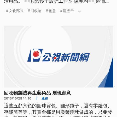
活用品。 ==貝殼沙子設計工作室 陳羿均== 這個是
浮球是韓國的 是因為它的顏色 它顏色很特別 就是舊
文化部長
回收物
創意
龍應台
...
舊的 所以它完全沒有上過顏色 它就是這樣子 還有這
些用回收油做成的手工香皂，以及把空酒瓶切割成筆
筒，也是社區居民發揮創意，把垃圾變成兼具藝
回收物製成再生藝術品 展現創意
2015/10/28 14:10
|
產經
這些五顏六色的圓球背包、圓形鏡子，還有零錢包、
存錢筒等等，其實全都是用廢棄浮球做成的，只要發