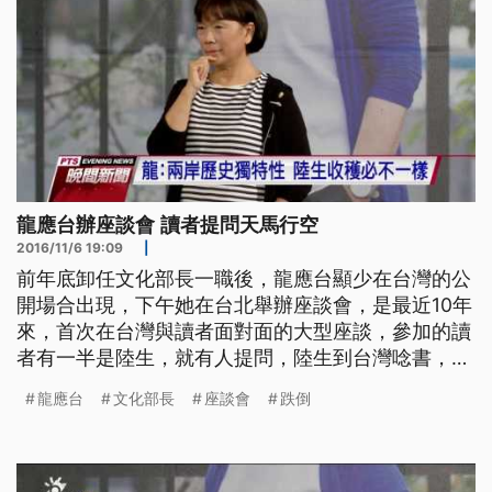
龍應台辦座談會 讀者提問天馬行空
2016/11/6 19:09
|
前年底卸任文化部長一職後，龍應台顯少在台灣的公
開場合出現，下午她在台北舉辦座談會，是最近10年
來，首次在台灣與讀者面對面的大型座談，參加的讀
者有一半是陸生，就有人提問，陸生到台灣唸書，究
竟好？還是不好？ ==前文化部長 龍應台== 台灣在
龍應台
文化部長
座談會
跌倒
努力的 還有邊做邊跌倒 邊站起來的過程裡頭 大陸的
同學甚至可以思考說 我們是可以怎麼樣做 使得我看
到他跌倒的地方 他怎麼爬起來 說不定我可以避