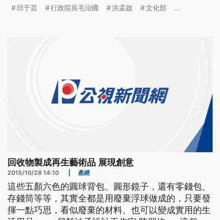
為文化部補助立委醜聞的洩密者，文化部次長邱于芸
邱于芸
行政院長毛治國
洪孟啟
文化部
...
向部長洪孟啟寄出存證信函，讓整起事件愈演愈烈，
讓行政院長毛治國不得不發言為此舉有違行政倫理，
同時火速接受部長洪孟啟的建議，同意將邱于芸免
職。 ==聲音來源:行
回收物製成再生藝術品 展現創意
2015/10/28 14:10
|
產經
這些五顏六色的圓球背包、圓形鏡子，還有零錢包、
存錢筒等等，其實全都是用廢棄浮球做成的，只要發
揮一點巧思，看似廢棄的材料、也可以變成實用的生