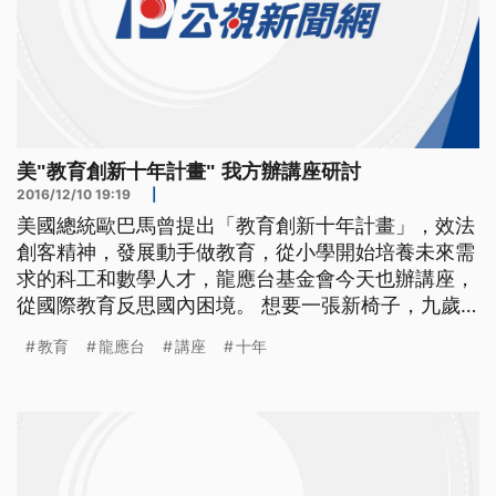
美"教育創新十年計畫" 我方辦講座研討
2016/12/10 19:19
|
美國總統歐巴馬曾提出「教育創新十年計畫」，效法
創客精神，發展動手做教育，從小學開始培養未來需
求的科工和數學人才，龍應台基金會今天也辦講座，
從國際教育反思國內困境。 想要一張新椅子，九歲
的Laura直接操作木頭切割機；要做出太陽能烤箱，
教育
龍應台
講座
十年
十歲的孩子得先了解如何聚集太陽光，他們都是美國
的小小創客。 ==美國小創客 蘿拉== 他們找到教的
方法 而不是強迫我們去做 我覺得很棒 很喜歡在這裡