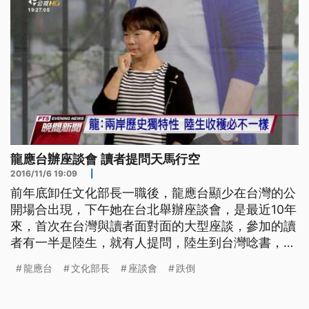
龍應台辦座談會 讀者提問天馬行空
2016/11/6 19:09
|
前年底卸任文化部長一職後，龍應台顯少在台灣的公
開場合出現，下午她在台北舉辦座談會，是最近10年
來，首次在台灣與讀者面對面的大型座談，參加的讀
者有一半是陸生，就有人提問，陸生到台灣唸書，究
竟好？還是不好？ ==前文化部長 龍應台== 台灣在
龍應台
文化部長
座談會
跌倒
努力的 還有邊做邊跌倒 邊站起來的過程裡頭 大陸的
同學甚至可以思考說 我們是可以怎麼樣做 使得我看
到他跌倒的地方 他怎麼爬起來 說不定我可以避