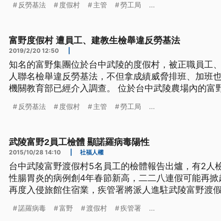
反勞基法
度假村
主管
勞工局
...
起向台中市勞工局檢舉。 台中市勞工局勞動基準科長
主管的管理，他們認為說有不
富野度假村 遭員工、建教生檢舉違反勞基法
2019/2/20 12:50
|
知名的富野集團位於台中武陵的度假村，被正職員工、
人聯名檢舉違反勞基法，不但拿成績威脅排班、加班
機關教育部已經介入調查。 位於台中武陵農場內的富
雖房價不便宜，不過網路評價頗高，但現在傳出業者
反勞基法
度假村
主管
勞工局
...
起向台中市勞工局檢舉。 台中市勞工局勞動基準科長
主管的管理，他們認為說有不
武陵富野2員工檢體 顯諾羅病毒陽性
2015/10/28 14:10
|
社福人權
台中武陵富野渡假村5名員工的檢體報告出爐，有2人
性腸胃炎的病例創4年春節新高，二二八連假可能再掀
再度入侵旅館住宿業，疾管署將派人進駐武陵富野渡假村抓出
富野渡假村爆發諾羅病毒群聚感染，採樣檢驗5名員工
諾羅病毒
富野
渡假村
疾管署
...
體是GII陽性反應，不過這2人的工作內容是否就是群