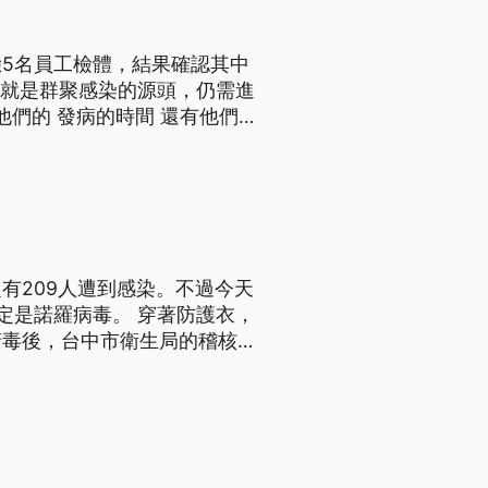
5名員工檢體，結果確認其中
否就是群聚感染的源頭，仍需進
他們的 負責的一個項目 然後
個疫情有什麼
有209人遭到感染。不過今天
毒。 穿著防護衣，
清毒後，台中市衛生局的稽核人
「諾羅病毒」，研判傳染途徑是