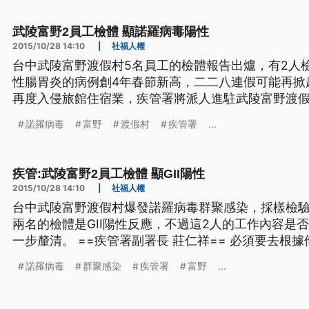
清。 ==疾管署
武陵富野2員工檢體 顯諾羅病毒陽性
2015/10/28 14:10
|
社福人權
台中武陵富野渡假村5名員工的檢體報告出爐，有2人
性腸胃炎的病例創4年春節新高，二二八連假可能再掀
再度入侵旅館住宿業，疾管署將派人進駐武陵富野渡假村抓出
富野渡假村爆發諾羅病毒群聚感染，採樣檢驗5名員工
諾羅病毒
富野
渡假村
疾管署
...
體是GII陽性反應，不過這2人的工作內容是否就是群
清。 ==疾管署
疾管:武陵富野2員工檢體 顯GII陽性
2015/10/28 14:10
|
社福人權
台中武陵富野渡假村爆發諾羅病毒群聚感染，採樣檢驗
兩名的檢體是GII陽性反應，不過這2人的工作內容是
一步釐清。 ==疾管署副署長 莊仁祥== 必須要去根據他們的 發病的時間 還有他們
負責工作的情形 然後台中市衛生局 他們會再繼續收集
諾羅病毒
群聚感染
疾管署
富野
...
再根據他們 到底負責的工作 發病的時間來看 對這整