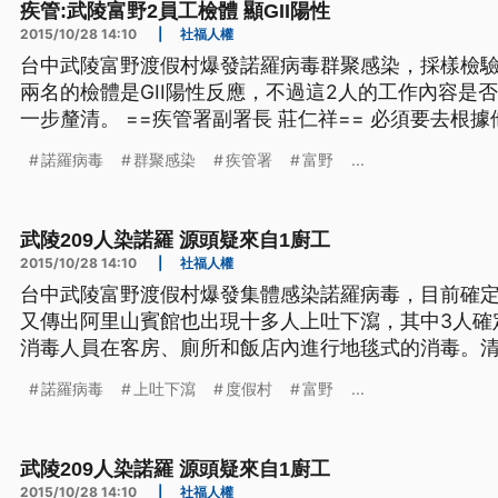
疾管:武陵富野2員工檢體 顯GII陽性
2015/10/28 14:10
|
社福人權
台中武陵富野渡假村爆發諾羅病毒群聚感染，採樣檢驗
兩名的檢體是GII陽性反應，不過這2人的工作內容是
一步釐清。 ==疾管署副署長 莊仁祥== 必須要去根據他們的 發病的時間 還有他們
負責工作的情形 然後台中市衛生局 他們會再繼續收集
諾羅病毒
群聚感染
疾管署
富野
...
再根據他們 到底負責的工作 發病的時間來看 對這整
武陵209人染諾羅 源頭疑來自1廚工
2015/10/28 14:10
|
社福人權
台中武陵富野渡假村爆發集體感染諾羅病毒，目前確定
又傳出阿里山賓館也出現十多人上吐下瀉，其中3人確定是諾羅病
消毒人員在客房、廁所和飯店內進行地毯式的消毒。
員來到廚房抽測，確認水質安全可以飲用。 武陵富野度假村造成209人上吐下瀉發
諾羅病毒
上吐下瀉
度假村
富野
...
燒，到底是什麼原因？台中市衛生局證實，感染的是
「環境」而
武陵209人染諾羅 源頭疑來自1廚工
2015/10/28 14:10
|
社福人權