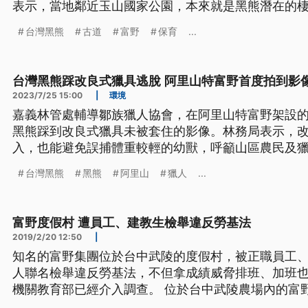
表示，當地鄰近玉山國家公園，本來就是黑熊潛在的
遇到熊要保持冷靜，共同守護生態。
台灣黑熊
古道
富野
保育
...
台灣黑熊踩改良式獵具逃脫 阿里山特富野首度拍到影
2023/7/25 15:00
|
環境
嘉義林管處輔導鄒族獵人協會，在阿里山特富野架設
黑熊踩到改良式獵具未被套住的影像。林務局表示，
入，也能避免誤捕體重較輕的幼獸，呼籲山區農民及
發。
台灣黑熊
黑熊
阿里山
獵人
...
富野度假村 遭員工、建教生檢舉違反勞基法
2019/2/20 12:50
|
知名的富野集團位於台中武陵的度假村，被正職員工、
人聯名檢舉違反勞基法，不但拿成績威脅排班、加班
機關教育部已經介入調查。 位於台中武陵農場內的富
雖房價不便宜，不過網路評價頗高，但現在傳出業者