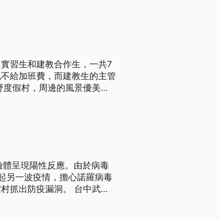
 曾傳銘表示，「該單位，那個
實習生和建教合作生，一共7
也不給加班費，而建教生的主管
野度假村，周邊的風景優美，
涉嫌違反勞基法，有七名員工一
 曾傳銘表示，「該單位，那個
檢體呈現陽性反應。由於病毒
起另一波疫情，擔心諾羅病毒
防疫漏洞。 台中武陵
檢體，結果確認其中兩名的檢
聚感染的源頭，仍需進一步釐