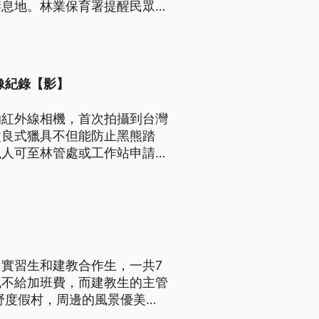
棲息地。林業保育署提醒民眾，
像紀錄【影】
的紅外線相機，首次拍攝到台灣
改良式獵具不但能防止黑熊踏
獵人可至林管處或工作站申請換
實習生和建教合作生，一共7
也不給加班費，而建教生的主管
野度假村，周邊的風景優美，
涉嫌違反勞基法，有七名員工一