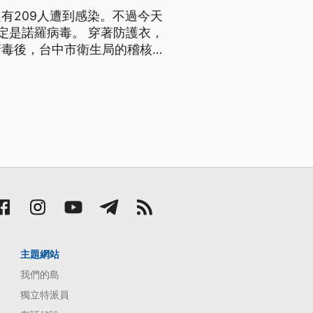
有209人遭到感染。不過今天
毒。 穿著防護衣，
清毒後，台中市衛生局的稽核人
「諾羅病毒」，研判傳染途徑是
主題網站
我們的島
獨立特派員