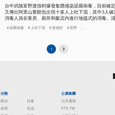
台中武陵富野渡假村爆發集體感染諾羅病毒，目前確定
又傳出阿里山賓館也出現十多人上吐下瀉，其中3人確定是諾羅病
消毒人員在客房、廁所和飯店內進行地毯式的消毒。
員來到廚房抽測，確認水質安全可以飲用。 武陵富野度假村造成209人上吐下瀉發
諾羅病毒
上吐下瀉
度假村
富野
...
燒，到底是什麼原因？台中市衛生局證實，感染的是
「環境」而
1
分類
公廣集團
政治
社會
公共電視
全球
生活
PTS TW