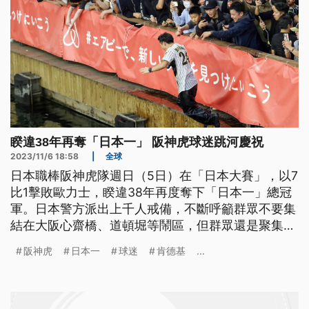
睽違38年再奪「日本一」 阪神虎球迷跳河慶祝
2023/11/6 18:58
|
全球
日本職棒阪神虎隊週日（5日）在「日本大賽」，以7
比1擊敗歐力士，睽違38年再度奪下「日本一」總冠
軍。日本警方派出上千人戒備，不斷呼籲群眾不要集
結在大阪心齋橋、道頓堀等鬧區，但群眾還是聚集在
當地，部分虎迷甚至興奮跳河慶祝。
阪神虎
日本一
球迷
肯德基
...