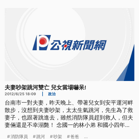
江姓員警 看見情況不對 馬上用雙手 緊緊抓住婦人的
手 婦人整個人懸在
夫妻吵架跳河雙亡 兒女當場嚇呆!
2012/6/25 18:09
|
政治
台南市一對夫妻，昨天晚上、帶著兒女到安平運河畔
散步，沒想到夫妻吵架，太太生氣跳河，先生為了救
妻子，也跟著跳進去，雖然消防隊員趕到救人，但夫
妻倆還是不幸溺斃！ 念國一的林小弟 和國小四年級
的妹妹 無助的緊緊靠在一起 小小臉龐上 全是驚嚇表
消防隊員
跳河
吵架
爸爸
...