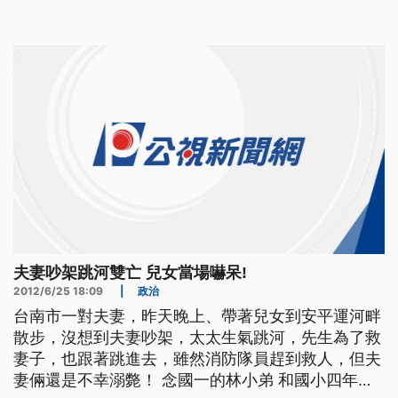
情 爸爸媽媽當著他們的面吵架 媽媽跳河 爸爸也跳下
去救 小孩子怎能承受這種刺激 小兄弟的阿姨陪在一
旁 雙手合十祈禱 終於找到人 ==NS 消
夫妻吵架跳河雙亡 兒女當場嚇呆!
2012/6/25 18:09
|
政治
台南市一對夫妻，昨天晚上、帶著兒女到安平運河畔
散步，沒想到夫妻吵架，太太生氣跳河，先生為了救
妻子，也跟著跳進去，雖然消防隊員趕到救人，但夫
妻倆還是不幸溺斃！ 念國一的林小弟 和國小四年級