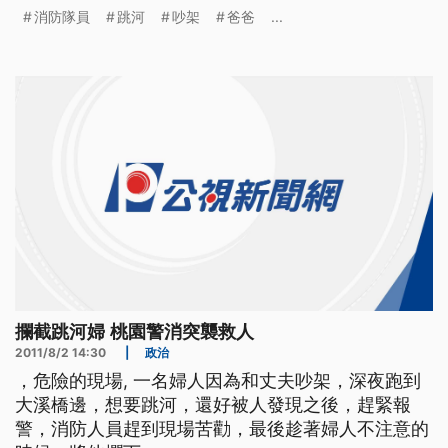
的妹妹 無助的緊緊靠在一起 小小臉龐上 全是驚嚇表
消防隊員
跳河
吵架
爸爸
...
情 爸爸媽媽當著他們的面吵架 媽媽跳河 爸爸也跳下
去救 小孩子怎能承受這種刺激 小兄弟的阿姨陪在一
旁 雙手合十祈禱 終於找到人 ==NS 消
攔截跳河婦 桃園警消突襲救人
2011/8/2 14:30
|
政治
，危險的現場, 一名婦人因為和丈夫吵架，深夜跑到
大溪橋邊，想要跳河，還好被人發現之後，趕緊報
警，消防人員趕到現場苦勸，最後趁著婦人不注意的