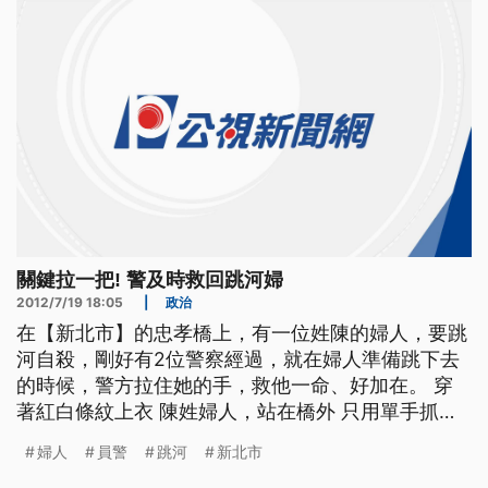
關鍵拉一把! 警及時救回跳河婦
2012/7/19 18:05
|
政治
在【新北市】的忠孝橋上，有一位姓陳的婦人，要跳
河自殺，剛好有2位警察經過，就在婦人準備跳下去
的時候，警方拉住她的手，救他一命、好加在。 穿
著紅白條紋上衣 陳姓婦人，站在橋外 只用單手抓著
橋墩 搖搖欲墜 ==陳姓婦人== -1不要過來 喃喃自語
婦人
員警
跳河
新北市
還用手比劃 警告員警，不要靠近 突然她往下跳 NS