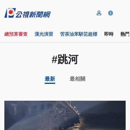
總預算審查
漢光演習
苦茶油苯駢芘超標
即時
熱門
#跳河
最新
最相關