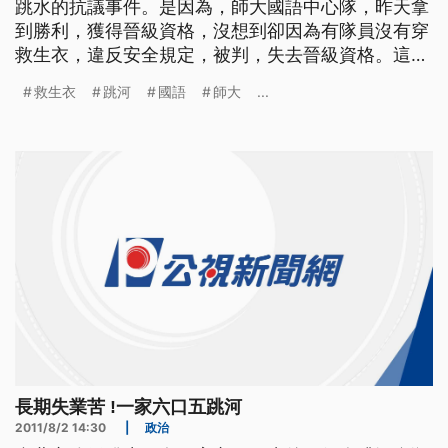
跳水的抗議事件。是因為，師大國語中心隊，昨天拿
到勝利，獲得晉級資格，沒想到卻因為有隊員沒有穿
救生衣，違反安全規定，被判，失去晉級資格。這個
消息，隊員到今天早上才被告知，全部氣得，跳河抗
救生衣
跳河
國語
師大
...
議。. 划龍舟怎麼會划到全身都溼而且火氣這麼大?原
來是身穿粉紅色運動衣的師大國語中心隊,在預賽中
拿到勝利,但是因為有隊員把救生衣脫下來,違反了安
全規定,所以被判失敗,由
長期失業苦 !一家六口五跳河
2011/8/2 14:30
|
政治