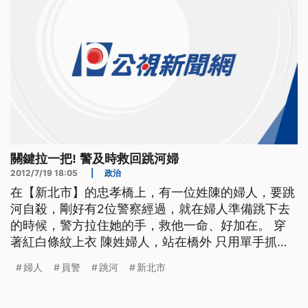
關鍵拉一把! 警及時救回跳河婦
2012/7/19 18:05
|
政治
在【新北市】的忠孝橋上，有一位姓陳的婦人，要跳
河自殺，剛好有2位警察經過，就在婦人準備跳下去
的時候，警方拉住她的手，救他一命、好加在。 穿
著紅白條紋上衣 陳姓婦人，站在橋外 只用單手抓著
橋墩 搖搖欲墜 ==陳姓婦人== -1不要過來 喃喃自語
婦人
員警
跳河
新北市
還用手比劃 警告員警，不要靠近 突然她往下跳 NS
江姓員警 看見情況不對 馬上用雙手 緊緊抓住婦人的
手 婦人整個人懸在