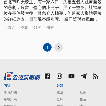
台北市昨天發生、有一家六口、先後五個人跳河自殺
的悲劇，只留下傷心的小兒子、哭了一整夜。社福單
位在事件發生後、緊急介入輔導，但這家人集體尋短
的詳細原因、目前還不能明瞭。 路口監視器畫面，
拍下母子投河前最後的身影，當天晚上下著雨，其中
尋短
空間
跳河
哥哥
一個兒子還撐傘，母親緊跟在後，不過過沒多久，附
近的成美橋上，就只留下三人所穿的鞋子。 投河尋
短的李家一家六口,就住在南港玉成街，這條巷子
裡，小小的兩層樓平房，一家六口
1
內容
分類
即時新聞
政治
社會
專題策展
全球
生活
數位敘事
兩岸
地方