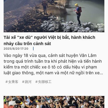
Tài xế "xe dù" người Việt bị bắt, hành khách
nhảy cầu trốn cảnh sát
2025/8/20 17:20
|
Vào ngày 18 vừa qua, cảnh sát huyện Vân Lâm
trong quá trình tuần tra khi phát hiện và tiến hành
kiểm tra một chiếc xe ô tô có dấu hiệu vi phạm
luật giao thông, một nam và một nữ ngồi trên xe
đột nhiên
女乘客
跳河
失聯移工