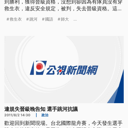
到勝利，獲得晉級資格，沒想到卻因為有隊員沒有穿
救生衣，違反安全規定，被判，失去晉級資格。這個
消息，隊員到今天早上才被告知，全部氣得，跳河抗
救生衣
跳河
國語
師大
...
議。. 划龍舟怎麼會划到全身都溼而且火氣這麼大?原
來是身穿粉紅色運動衣的師大國語中心隊,在預賽中
拿到勝利,但是因為有隊員把救生衣脫下來,違反了安
全規定,所以被判失敗,由
違規失晉級晚告知 選手跳河抗議
2011/8/2 14:30
|
政治
歡迎回到新聞現場。台北國際龍舟賽，今天發生選手