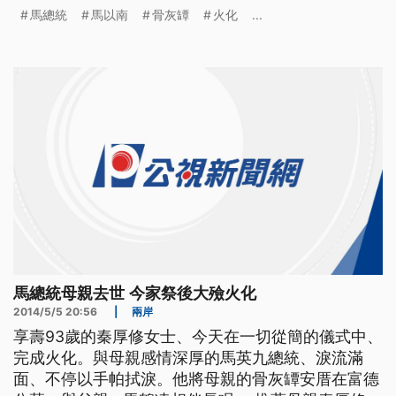
女士的靈柩 -2馬總統捧著母親遺照進入靈堂 要向母
馬總統
馬以南
骨灰罈
火化
...
親送最後一程 ==NS== -2（感謝媽媽生我 感謝媽媽
養我） 馬家人在歌聲中送別秦厚修 -2代表全
馬總統母親去世 今家祭後大殮火化
2014/5/5 20:56
|
兩岸
享壽93歲的秦厚修女士、今天在一切從簡的儀式中、
完成火化。與母親感情深厚的馬英九總統、淚流滿
面、不停以手帕拭淚。他將母親的骨灰罈安厝在富德