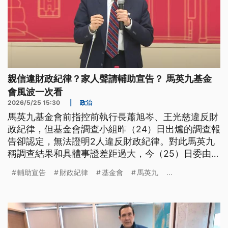
親信違財政紀律？家人聲請輔助宣告？ 馬英九基金
會風波一次看
2026/5/25 15:30
|
政治
馬英九基金會前指控前執行長蕭旭岑、王光慈違反財
政紀律，但基金會調查小組昨（24）日出爐的調查報
告卻認定，無法證明2人違反財政紀律。對此馬英九
稱調查結果和具體事證差距過大，今（25）日委由基
金會現任執行長戴遐齡、國安會前秘書長金溥聰出面
輔助宣告
財政紀律
基金會
馬英九
...
說明細節。本次事件起因為何？為何馬家人會向法院
聲請馬英九的輔助宣告？