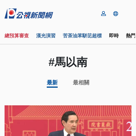
總預算審查
漢光演習
苦茶油苯駢芘超標
即時
熱門
#馬以南
最新
最相關