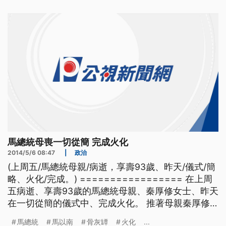
法申報，不怕來查。但立委陳其邁，16號上午舉辦記
者會繼續緊咬此議題，認為總統有說謊嫌疑。 ==民
進黨
馬總統母喪一切從簡 完成火化
2014/5/6 08:47
|
政治
(上周五/馬總統母親/病逝，享壽93歲、昨天/儀式/簡
略、火化/完成。) ================= 在上周
五病逝、享壽93歲的馬總統母親、秦厚修女士、昨天
在一切從簡的儀式中、完成火化。 推著母親秦厚修
女士的靈柩 -2馬總統捧著母親遺照進入靈堂 要向母
馬總統
馬以南
骨灰罈
火化
...