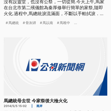
沒有設靈堂，也沒有公祭，一切從簡.今天上午,馬家
在台北市第二殯儀館為秦厚修舉行簡單的家祭,隨即
火化.過程中,馬總統淚流滿面，不斷以手帕拭淚．隨
後,總統捧著刻有「厚德修身，慈母良師」等字樣的
馬總統
骨灰罈
馬以南
馬唯中
...
骨灰罈，將母親安厝在富德公墓，與馬總統的父親馬
鶴凌兩人,相伴長眠． 推著母親秦厚修女士的靈柩，
馬總統捧著母親遺照，進入靈堂，要向母親送最後一
程．馬家人在歌
馬總統母去世 今家祭後大殮火化
2014/5/5 15:02
|
兩岸