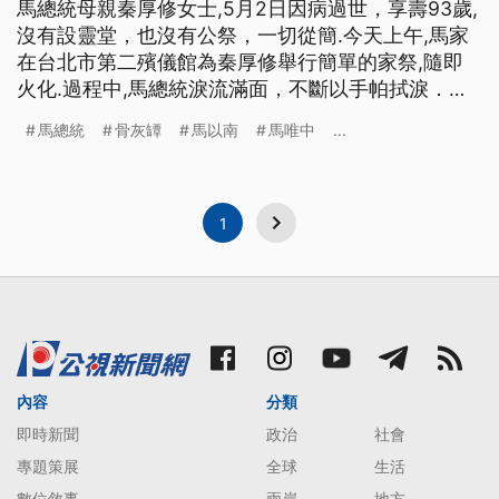
馬總統母親秦厚修女士,5月2日因病過世，享壽93歲,
沒有設靈堂，也沒有公祭，一切從簡.今天上午,馬家
在台北市第二殯儀館為秦厚修舉行簡單的家祭,隨即
火化.過程中,馬總統淚流滿面，不斷以手帕拭淚．隨
後,總統捧著刻有「厚德修身，慈母良師」等字樣的
馬總統
骨灰罈
馬以南
馬唯中
...
骨灰罈，將母親安厝在富德公墓，與馬總統的父親馬
鶴凌兩人,相伴長眠． 推著母親秦厚修女士的靈柩，
馬總統捧著母親遺照，進入靈堂，要向母親送最後一
程．馬家人在歌
1
內容
分類
即時新聞
政治
社會
專題策展
全球
生活
數位敘事
兩岸
地方