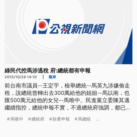
綠民代控馬涉逃稅 府:總統都有申報
2015/10/28 14:10
|
兩岸
前台南市議員--王定宇，檢舉總統--馬英九涉嫌偷走
稅，說總統曾轉出去300萬給他的姐姐--馬以南，也
匯500萬元給他的女兒--馬唯中。民進黨立委陳其邁
繼續指控，總統申報不實，不過總統府強調，都已經
申報了，不願多做回應。 針對民進黨地方民代，指
馬唯中
總統府
財產申報
馬總統
...
控馬總統逃漏稅的事情，總統府第一時間回應，有依
法申報，不怕來查。但立委陳其邁，16號上午舉辦記
者會繼續緊咬此議題，認為總統有說謊嫌疑。 ==民