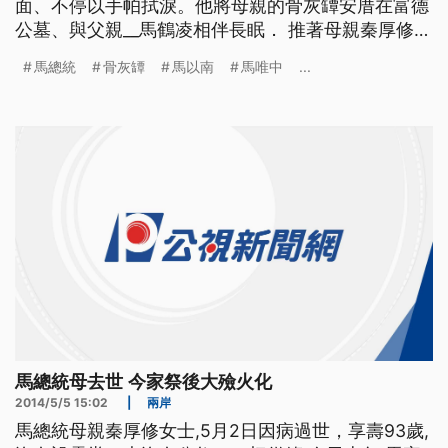
面、不停以手帕拭淚。他將母親的骨灰罈安厝在富德
公墓、與父親__馬鶴凌相伴長眠． 推著母親秦厚修女
士的靈柩，馬總統捧著母親遺照，進入靈堂，要向母
馬總統
骨灰罈
馬以南
馬唯中
...
親送最後一程．馬家人在歌聲中，送別秦厚修，代表
全家人致祭文的長女馬以南，要母親一路好走． ==
馬總統大姊 馬以南== 知道媽媽最不放心的是弟弟 我
們一
馬總統母去世 今家祭後大殮火化
2014/5/5 15:02
|
兩岸
馬總統母親秦厚修女士,5月2日因病過世，享壽93歲,