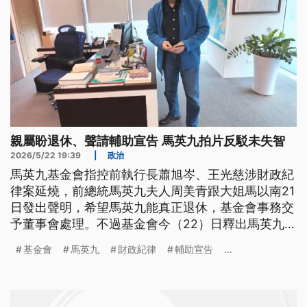
親屬盼退休、聲請輔助宣告 馬英九拍片反駁未失智
2026/5/22 19:39
|
政治
馬英九基金會指控前執行長蕭旭岑、王光慈涉財政紀
律案延燒，前總統馬英九夫人周美青跟大姐馬以南21
日發出聲明，希望馬英九能真正退休，基金會事務交
予董事會處理。不過基金會今（22）日釋出馬英九相
關影片，強調馬以南跟周美青的聲明他沒有過目同
基金會
馬英九
財政紀律
輔助宣告
...
意，更批評蕭旭岑、王光慈出賣自己，企圖說自己失
智，做不該做的事情，一定會追究到底。另外3人調
查小組發言人李德維出面表示，案件調查報告已在收
尾，但無法接受基金會下通牒限期27日完成調查。