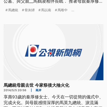
公墓、與父親__馬鶴凌相伴長眠． 推著母親秦厚修女
士的靈柩，馬總統捧著母親遺照，進入靈堂，要向母
馬總統
骨灰罈
馬以南
馬唯中
...
親送最後一程．馬家人在歌聲中，送別秦厚修，代表
全家人致祭文的長女馬以南，要母親一路好走． ==
馬總統大姊 馬以南== 知道媽媽最不放心的是弟弟 我
們一
馬總統母親去世 今家祭後大殮火化
2014/5/5 20:56
|
兩岸
享壽93歲的秦厚修女士、今天在一切從簡的儀式中、
完成火化。與母親感情深厚的馬英九總統、淚流滿