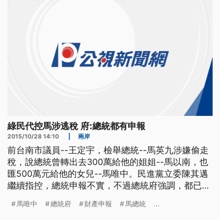
進黨
綠民代控馬涉逃稅 府:總統都有申報
2015/10/28 14:10
|
兩岸
前台南市議員--王定宇，檢舉總統--馬英九涉嫌偷走
稅，說總統曾轉出去300萬給他的姐姐--馬以南，也
匯500萬元給他的女兒--馬唯中。民進黨立委陳其邁
繼續指控，總統申報不實，不過總統府強調，都已經
申報了，不願多做回應。 針對民進黨地方民代，指
馬唯中
總統府
財產申報
馬總統
...
控馬總統逃漏稅的事情，總統府第一時間回應，有依