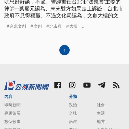
明忠好好談，不過、曾經擔任台北市'法規會'主委的
律師--葉慶元認為、未來雙方如果走上訴訟，台北市
政府不見得穩贏。不過文化局認為，文創大樓的文創
產業比例、不符規定，而且文創大樓的消費，都以'誠
台北文創
文創
北市府
大樓
...
品名義'來開發票，台北市政府抽不到、台北文創的營
運權利金。 台北文創大樓惹出爭議，富邦嗆聲不排
除走仲裁，進入司法程序，而市長柯文哲說回歸到合
約來看，不過攤開
1
內容
分類
即時新聞
政治
社會
專題策展
全球
生活
數位敘事
兩岸
地方