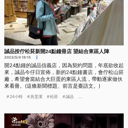
誠品按佇松菸新開24點鐘冊店 望結合東區人陣
2023/5/4 19:15
|
開24點鐘的誠品信義店，因為契約問題，年底欲收起
來，誠品今仔日宣佈，新的24點鐘書店，會佇松山菸
廠，希望會當結合大巨蛋的東區人流，帶動逐家做伙
來看冊。(這條新聞標題、前言是臺語文。)
24小時
吳旻潔
松菸
誠品
...