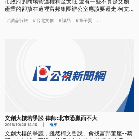
市政府的商場營運權利金太低,還有一些不算是文創
產業的卻放在這裡富邦集團辦公室應該要遷走,柯文
哲說這些問題可能兩週內就能解決. 打著文創名義的
誠品行旅
台北文創
誠品
童子賢
...
誠品行旅,就坐落在台北松菸文化園區,開幕以來備受
關注,如今傳出委託經營的台北文創,已多次發函要求
與誠品終止合約,因為4個月已虧損2000多萬,據傳4月
住房
文創大樓若爭訟 律師:北市恐贏面不大
2015/10/28 14:10
|
兩岸
文創大樓的爭議，雖然柯文哲說、會找富邦董座--蔡