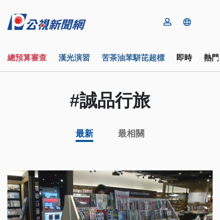
總預算審查
漢光演習
苦茶油苯駢芘超標
即時
熱門
#誠品行旅
最新
最相關