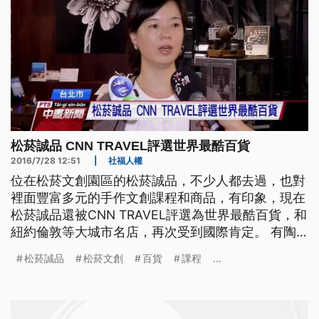
松菸誠品 CNN TRAVEL評選世界最酷百貨
2016/7/28 12:51
|
社福人權
位在松菸文創園區的松菸誠品，不少人都去過，也對
裡面豐富多元的手作文創課程和商品，有印象，現在
松菸誠品還被CNN TRAVEL評選為世界最酷百貨，和
紐約倫敦等大城市名店，再次受到國際肯定。 有陶
藝手作課程，和實際體驗吹玻璃，甚至是手工銀飾，
松菸誠品
松菸文創
百貨
課程
...
皮雕等創作，通通都能自己來，在台北相當受民眾歡
迎，而松菸誠品集人文書店，電影響表演廳，文創平
台，甚至旅店於一體，還被CNN TRAVEL評選為"世
界最酷百貨