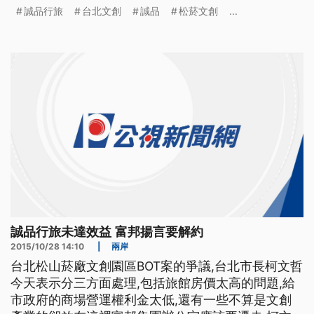
持沉默的誠品，明天上午將舉行記者會。. 打著文創
誠品行旅
台北文創
誠品
松菸文創
...
名義的誠品行旅,就坐落在台北松菸文化園區,開幕以
來備受關注,如今傳出委託經營的台北文創,已多次發
函要求與誠品終止合約,因為4個月已虧損2000多萬,
據傳4
誠品行旅未達效益 富邦揚言要解約
2015/10/28 14:10
|
兩岸
台北松山菸廠文創園區BOT案的爭議,台北市長柯文哲
今天表示分三方面處理,包括旅館房價太高的問題,給
市政府的商場營運權利金太低,還有一些不算是文創