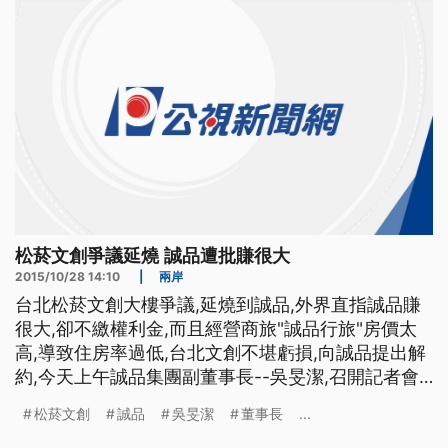
面說明,強調選擇沉
松菸文創爭議延燒 誠品遭批賺很大
2015/10/28 14:10
|
兩岸
台北松菸文創大樓爭議,延燒到誠品,外界直指誠品賺
很大,卻不繳權利金,而且經營商旅"誠品行旅"房價太
高,導致住房率過低,台北文創不堪虧損,向誠品提出解
約,今天上午誠品集團副董事長--吳旻潔,召開記者會
一一回應,強調松菸文創,希望能夠朝獨立經營,分開合
松菸文創
誠品
吳旻潔
董事長
...
作方向發展. 松菸文創爭議,誠品成了最大箭靶,連日來