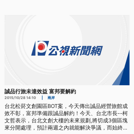
名義的誠品行旅,就坐落在台北松菸文化園區,開幕以
來備受關注,如今傳出委託經營的台北文創,已多次發
函要求與誠品終止合約,因為4個月已虧損2000多萬,
據傳4
誠品行旅未達效益 富邦要解約
2015/10/28 14:10
|
兩岸
台北松菸文創園區BOT案，今天傳出誠品經營旅館成
效不彰，富邦準備跟誠品解約！今天、台北市長--柯
文哲表示，台北文創大樓的未來規劃,將切成3個區塊
來分開處理，預計兩週之內就能解決爭議，而始終保