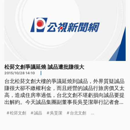
松菸文創爭議延燒 誠品遭批賺很大
2015/10/28 14:10
|
台北松菸文創大樓的爭議延燒到誠品，外界質疑誠品
賺很大卻不繳權利金，而且經營的誠品行旅房價又太
高，造成住房率過低，台北文創不堪虧損向誠品要提
出解約。今天誠品集團副董事長吳旻潔舉行記者會，
強調協商已經出現了曙光，目前考慮改租為買，要買
松菸文創
誠品
吳旻潔
台北文創
...
下商場還有旅館，如果確定誠品將年繳600萬的權利
金給市政府。 松菸文創爭議,誠品成了最大箭靶,連日
來始終不回應,上午誠品集團副董事長吳旻潔,終於出