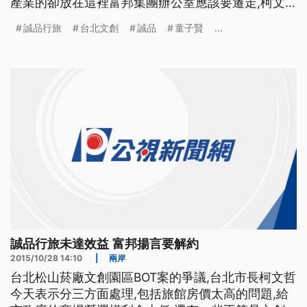
產業的卻放在這裡富邦集團辦公室應該要遷走,柯文
哲說這些問題可能兩週內就能解決. 打著文創名義的
誠品行旅
台北文創
誠品
童子賢
...
誠品行旅,就坐落在台北松菸文化園區,開幕以來備受
關注,如今傳出委託經營的台北文創,已多次發函要求
與誠品終止合約,因為4個月已虧損2000多萬,據傳4月
住房
誠品行旅未達效益 富邦揚言要解約
2015/10/28 14:10
|
兩岸
台北松山菸廠文創園區BOT案的爭議,台北市長柯文哲
今天表示分三方面處理,包括旅館房價太高的問題,給