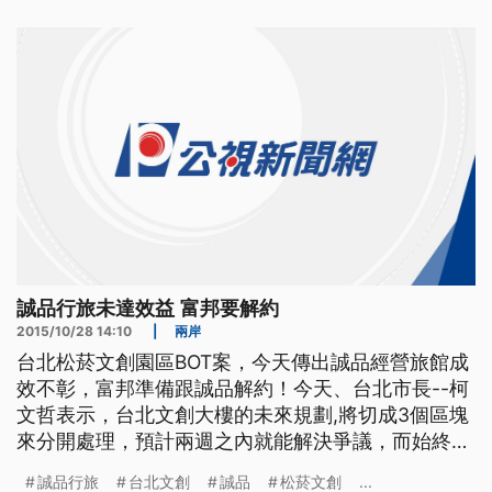
始終不回應,上午誠品集團副董事長吳旻潔,終於出面
說明,強調選擇沉默,是不希望被外界當成受害者,
誠品行旅未達效益 富邦要解約
2015/10/28 14:10
|
兩岸
台北松菸文創園區BOT案，今天傳出誠品經營旅館成
效不彰，富邦準備跟誠品解約！今天、台北市長--柯
文哲表示，台北文創大樓的未來規劃,將切成3個區塊
來分開處理，預計兩週之內就能解決爭議，而始終保
持沉默的誠品，明天上午將舉行記者會。. 打著文創
誠品行旅
台北文創
誠品
松菸文創
...