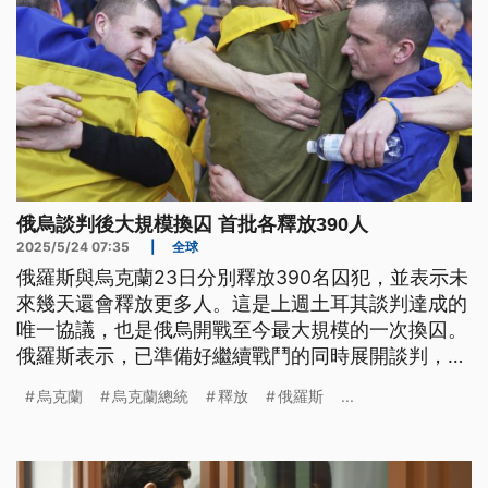
俄烏談判後大規模換囚 首批各釋放390人
2025/5/24 07:35
|
全球
俄羅斯與烏克蘭23日分別釋放390名囚犯，並表示未
來幾天還會釋放更多人。這是上週土耳其談判達成的
唯一協議，也是俄烏開戰至今最大規模的一次換囚。
俄羅斯表示，已準備好繼續戰鬥的同時展開談判，並
會提出一份長期和平協議；不過烏克蘭批評，是俄方
烏克蘭
烏克蘭總統
釋放
俄羅斯
...
在阻撓這一切，重申烏方已準備好立即停火30天。