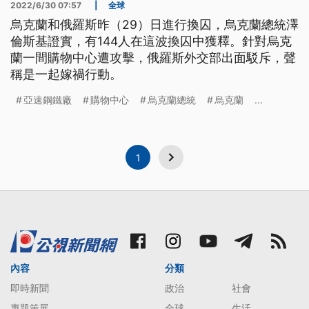
2022/6/30 07:57
|
全球
烏克蘭和俄羅斯昨（29）日進行換囚，烏克蘭總統澤
倫斯基證實，有144人在這波換囚中獲釋。針對烏克
蘭一間購物中心遭攻擊，俄羅斯外交部出面駁斥，聲
稱是一起嫁禍行動。
亞速鋼鐵廠
購物中心
烏克蘭總統
烏克蘭
...
1
內容
分類
即時新聞
政治
社會
專題策展
全球
生活