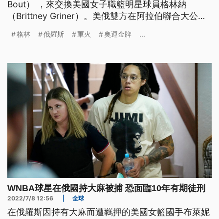
Bout） ，來交換美國女子職籃明星球員格林納
（Brittney Griner）。美俄雙方在阿拉伯聯合大公國
交換囚犯，美國總統拜登感謝阿拉伯聯合大公國促成
格林
俄羅斯
軍火
奧運金牌
...
換囚，也強調美國沒有做其他的讓步，美國對烏克蘭
的承諾沒有任何改變。
WNBA球星在俄國持大麻被捕 恐面臨10年有期徒刑
2022/7/8 12:56
|
全球
在俄羅斯因持有大麻而遭羈押的美國女籃國手布萊妮