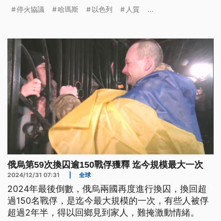
房地產開發案一樣擁有並重建加薩，而巴勒斯坦人沒
停火協議
哈瑪斯
以色列
人質
...
有權利回歸。
俄烏第59次換囚逾150戰俘獲釋 迄今規模最大一次
2024/12/31 07:31
|
全球
2024年最後倒數，俄烏兩國再度進行換囚，換回超
過150名戰俘，是迄今最大規模的一次，有些人被俘
超過2年半，得以回鄉見到家人，難掩激動情緒。