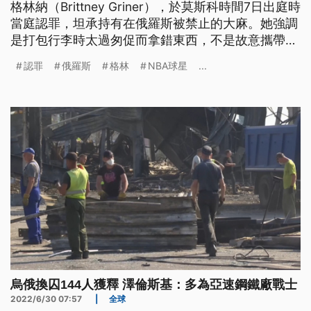
格林納（Brittney Griner），於莫斯科時間7日出庭時
當庭認罪，坦承持有在俄羅斯被禁止的大麻。她強調
是打包行李時太過匆促而拿錯東西，不是故意攜帶。
儘管格林納如果被判有罪，可能面對最高5到10年的
認罪
俄羅斯
格林
NBA球星
...
有期徒刑，但美國的法律專家認為，認罪協商除了有
獲得輕判的機會，也是未來美俄雙方換囚必要的司法
程序。
烏俄換囚144人獲釋 澤倫斯基：多為亞速鋼鐵廠戰士
2022/6/30 07:57
|
全球