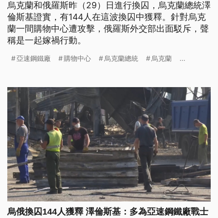
烏克蘭和俄羅斯昨（29）日進行換囚，烏克蘭總統澤
倫斯基證實，有144人在這波換囚中獲釋。針對烏克
蘭一間購物中心遭攻擊，俄羅斯外交部出面駁斥，聲
稱是一起嫁禍行動。
亞速鋼鐵廠
購物中心
烏克蘭總統
烏克蘭
...
烏俄換囚144人獲釋 澤倫斯基：多為亞速鋼鐵廠戰士