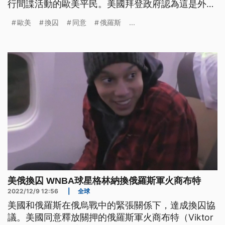
行間諜活動的歐美平民。美國拜登政府認為這是外交
上的一大勝利，不過旅外的俄羅斯學者認為，即使歐
歐美
換囚
同意
俄羅斯
...
美接回的人數較多，但同意換囚其實正中俄方的下
懷。
美俄換囚 WNBA球星格林納換俄羅斯軍火商布特
2022/12/9 12:56
|
全球
美國和俄羅斯在俄烏戰中的緊張關係下，達成換囚協
議。美國同意釋放關押的俄羅斯軍火商布特（Viktor