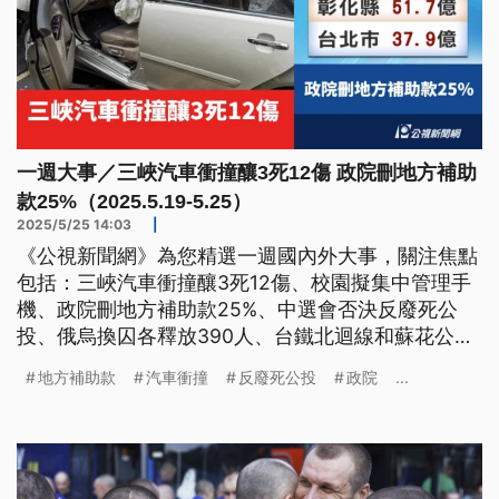
一週大事／三峽汽車衝撞釀3死12傷 政院刪地方補助
款25%（2025.5.19-5.25）
2025/5/25 14:03
|
《公視新聞網》為您精選一週國內外大事，關注焦點
包括：三峽汽車衝撞釀3死12傷、校園擬集中管理手
機、政院刪地方補助款25%、中選會否決反廢死公
投、俄烏換囚各釋放390人、台鐵北迴線和蘇花公路
中斷。
地方補助款
汽車衝撞
反廢死公投
政院
...