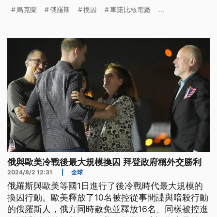
烏克蘭
俄羅斯
換囚
車諾比核電廠
...
俄與歐美冷戰後最大規模換囚 拜登政府稱外交勝利
2024/8/2 12:31
|
全球
俄羅斯與歐美等國1日進行了後冷戰時代最大規模的
換囚行動。歐美釋放了10名被控從事間諜與暗殺行動
的俄羅斯人，俄方同時赦免並釋放16名、同樣被控進