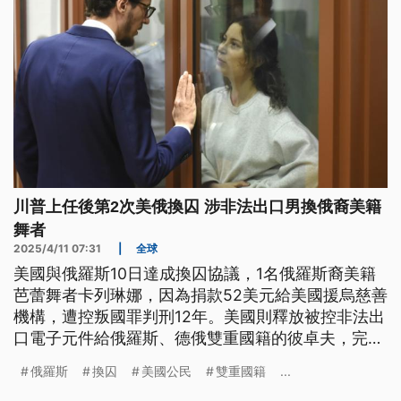
川普上任後第2次美俄換囚 涉非法出口男換俄裔美籍
舞者
2025/4/11 07:31
|
全球
美國與俄羅斯10日達成換囚協議，1名俄羅斯裔美籍
芭蕾舞者卡列琳娜，因為捐款52美元給美國援烏慈善
機構，遭控叛國罪判刑12年。美國則釋放被控非法出
口電子元件給俄羅斯、德俄雙重國籍的彼卓夫，完成
川普上任後第2次美俄換囚。
俄羅斯
換囚
美國公民
雙重國籍
...