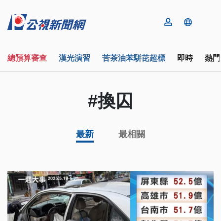
總預算審查
漢光演習
苦茶油苯駢芘超標
即時
熱門
#換囚
最新
最相關