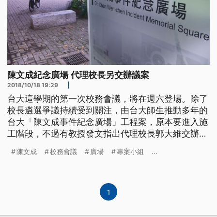
陳文成紀念廣場 代理校長另交辦議案
2018/10/18 19:29
|
台大這學期的第一次校務會議，將在週六登場。除了
校長遴選爭議持續受到關注，由台大師生推動多年的
台大「陳文成事件紀念廣場」工程案，原本要進入施
工階段，不過有教授發文指出代理校長郭大維交辦議
案，打算要在校務會議中討論，是否另組專案小組，
陳文成
校務會議
廣場
專案小組
...
消息一出也引發質疑。 文件上清楚寫著，「陳文成
事件紀念廣場」工程案，校長交辦議案，今年1月校
園規劃委員會修正通過的陳文成事件紀念廣場工程案
相關決議，將會在校務會議討論，看
1