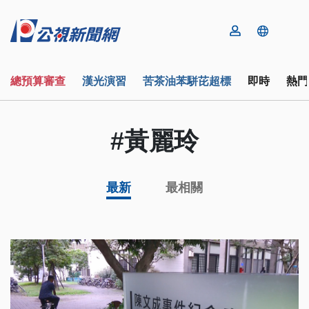
總預算審查
漢光演習
苦茶油苯駢芘超標
即時
熱門
#黃麗玲
最新
最相關