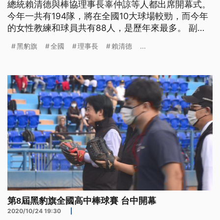
總統賴清德與棒協理事長辜仲諒等人都出席開幕式。
今年一共有194隊，將在全國10大球場較勁，而今年
的女性教練和球員共有88人，是歷年來最多。 副總
統賴清德和立法院副院長蔡其昌，雙雙站在投手丘上
黑豹旗
全國
理事長
賴清德
...
擔任開球嘉賓，第八屆黑豹旗全國高中棒球賽，24日
在台中開幕。賴清德表示，今年受到新冠肺炎疫情衝
擊，但黑豹旗還能屹立不搖，讓國際社會看到台灣的
棒球，相當感動。 副總統
第8屆黑豹旗全國高中棒球賽 台中開幕
2020/10/24 19:30
|