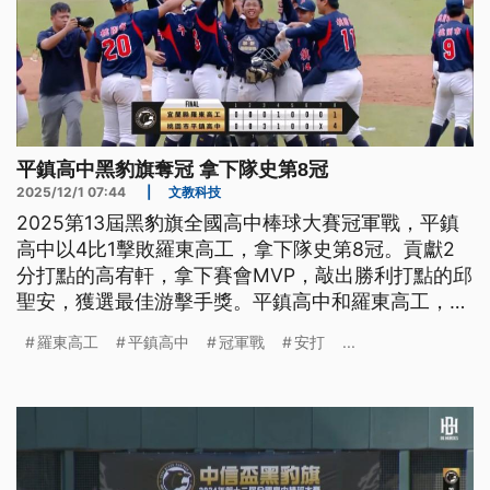
平鎮高中黑豹旗奪冠 拿下隊史第8冠
2025/12/1 07:44
|
文教科技
2025第13屆黑豹旗全國高中棒球大賽冠軍戰，平鎮
高中以4比1擊敗羅東高工，拿下隊史第8冠。貢獻2
分打點的高宥軒，拿下賽會MVP，敲出勝利打點的邱
聖安，獲選最佳游擊手獎。平鎮高中和羅東高工，將
在12月底對決2支日本甲子園聯隊。
羅東高工
平鎮高中
冠軍戰
安打
...