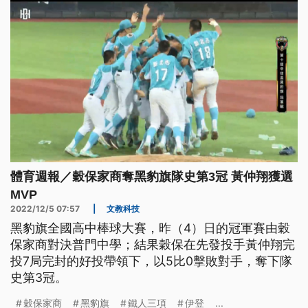
體育週報／穀保家商奪黑豹旗隊史第3冠 黃仲翔獲選
MVP
2022/12/5 07:57
|
文教科技
黑豹旗全國高中棒球大賽，昨（4）日的冠軍賽由穀
保家商對決普門中學；結果穀保在先發投手黃仲翔完
投7局完封的好投帶領下，以5比0擊敗對手，奪下隊
史第3冠。
穀保家商
黑豹旗
鐵人三項
伊登
...