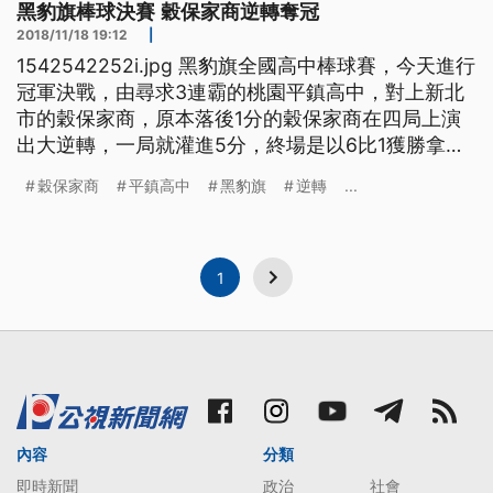
黑豹旗棒球決賽 穀保家商逆轉奪冠
2018/11/18 19:12
|
1542542252i.jpg 黑豹旗全國高中棒球賽，今天進行
冠軍決戰，由尋求3連霸的桃園平鎮高中，對上新北
市的穀保家商，原本落後1分的穀保家商在四局上演
出大逆轉，一局就灌進5分，終場是以6比1獲勝拿下
冠軍。 尋求3連霸的桃園平鎮高中和新北市的穀保家
穀保家商
平鎮高中
黑豹旗
逆轉
...
商，在黑豹旗全國高中棒球賽的冠軍戰，再度碰頭，
一開賽，平鎮高中開展現上屆冠軍的氣勢，先馳得
點。 比賽形成1比0，不過，來到四局上，穀保家商
全
1
內容
分類
即時新聞
政治
社會