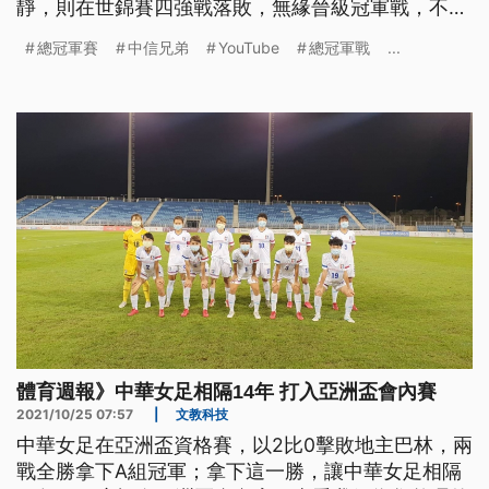
靜，則在世錦賽四強戰落敗，無緣晉級冠軍戰，不過
仍然為我國摘下一面銅牌。
總冠軍賽
中信兄弟
YouTube
總冠軍戰
...
體育週報》中華女足相隔14年 打入亞洲盃會內賽
2021/10/25 07:57
|
文教科技
中華女足在亞洲盃資格賽，以2比0擊敗地主巴林，兩
戰全勝拿下A組冠軍；拿下這一勝，讓中華女足相隔