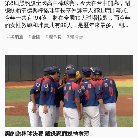
第8屆黑豹旗全國高中棒球賽，今天在台中開幕，副
總統賴清德與棒協理事長辜仲諒等人都出席開幕式。
今年一共有194隊，將在全國10大球場較勁，而今年
的女性教練和球員共有88人，是歷年來最多。 副總
統賴清德和立法院副院長蔡其昌，雙雙站在投手丘上
黑豹旗
全國
理事長
賴清德
...
擔任開球嘉賓，第八屆黑豹旗全國高中棒球賽，24日
在台中開幕。賴清德表示，今年受到新冠肺炎疫情衝
擊，但黑豹旗還能屹立不搖，讓國際社會看到台灣的
棒球，相當感動。 副總統
黑豹旗棒球決賽 穀保家商逆轉奪冠