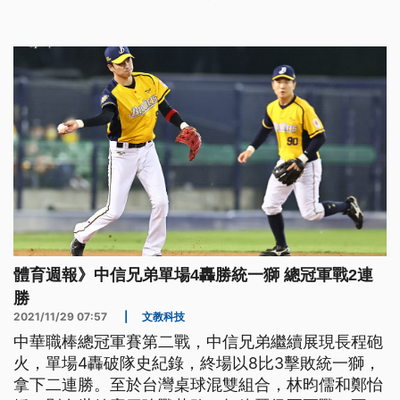
體育週報》中信兄弟單場4轟勝統一獅 總冠軍戰2連
勝
2021/11/29 07:57
|
文教科技
中華職棒總冠軍賽第二戰，中信兄弟繼續展現長程砲
火，單場4轟破隊史紀錄，終場以8比3擊敗統一獅，
拿下二連勝。至於台灣桌球混雙組合，林昀儒和鄭怡