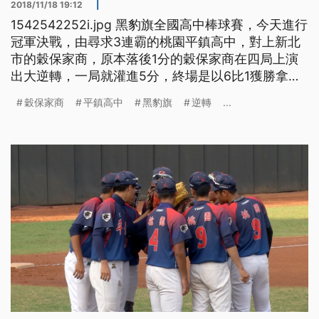
2018/11/18 19:12
|
1542542252i.jpg 黑豹旗全國高中棒球賽，今天進行
冠軍決戰，由尋求3連霸的桃園平鎮高中，對上新北
市的穀保家商，原本落後1分的穀保家商在四局上演
出大逆轉，一局就灌進5分，終場是以6比1獲勝拿下
冠軍。 尋求3連霸的桃園平鎮高中和新北市的穀保家
穀保家商
平鎮高中
黑豹旗
逆轉
...
商，在黑豹旗全國高中棒球賽的冠軍戰，再度碰頭，
一開賽，平鎮高中開展現上屆冠軍的氣勢，先馳得
點。 比賽形成1比0，不過，來到四局上，穀保家商
全