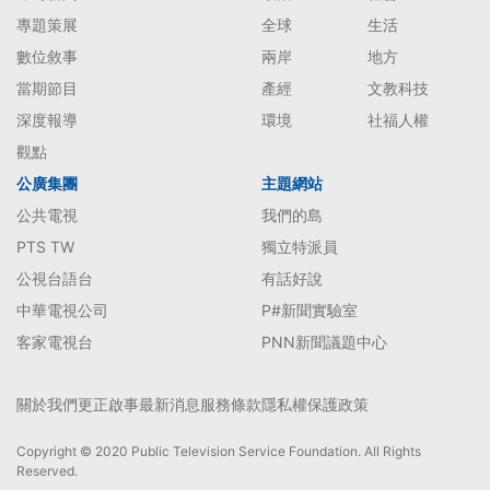
專題策展
全球
生活
數位敘事
兩岸
地方
當期節目
產經
文教科技
深度報導
環境
社福人權
觀點
公廣集團
主題網站
公共電視
我們的島
PTS TW
獨立特派員
公視台語台
有話好說
中華電視公司
P#新聞實驗室
客家電視台
PNN新聞議題中心
關於我們
更正啟事
最新消息
服務條款
隱私權保護政策
Copyright © 2020 Public Television Service Foundation. All Rights
Reserved.