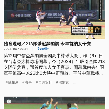
體育週報／213隊爭冠黑豹旗 今年首納女子賽
2024/10/7 07:31
|
文教科技
第12屆中信盃黑豹旗全國高中棒球大賽，昨（6）日
在台南亞太棒球場開幕，今（2024）年吸引全國213
支隊伍參賽，還首度加入女子賽事。開幕戰由去年冠
軍平鎮高中以26比0大勝中正預校。至於中華職棒樂
天桃猿終結者陳柏豪，為了拚救援王投79球，最後卻
陳柏豪
賽事
再見安打
黑豹旗
...
吞下敗投。來看我們為您整理的體育週報。