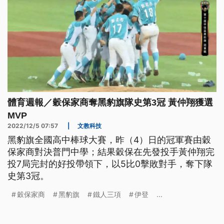
體育週報／穀保家商奪黑豹旗隊史第3冠 黃仲翔獲選
MVP
2022/12/5 07:57
|
文教科技
黑豹旗全國高中棒球大賽，昨（4）日的冠軍賽由穀
保家商對決普門中學；結果穀保在先發投手黃仲翔完
投7局完封的好投帶領下，以5比0擊敗對手，奪下隊
史第3冠。
穀保家商
黑豹旗
鐵人三項
伊登
...