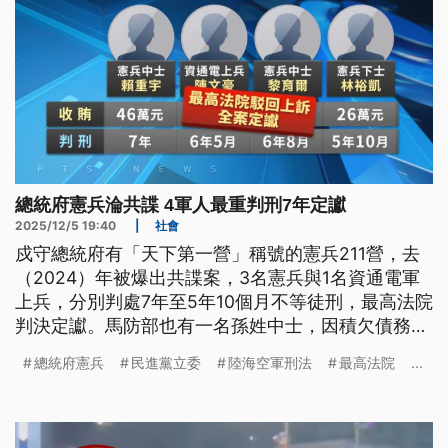
總統府憲兵淪共諜 4軍人最重判刑7年定讞
2025/12/5 19:40
|
社會
戍守總統府有「天下第一營」稱號的憲兵211營，去
（2024）年被爆出共諜案，3名憲兵與1名資通電軍
上兵，分別判處7年至5年10個月不等徒刑，最高法院
判決定讞。馬防部也有一名孫姓中士，因積欠債務無
力償還，以手機拍攝「聯合作戰計畫」等資料交付給
總統府憲兵
民進黨立委
陸海空軍刑法
最高法院
...
中方，被依違反《國安法》等罪起訴，求處重刑12
年。