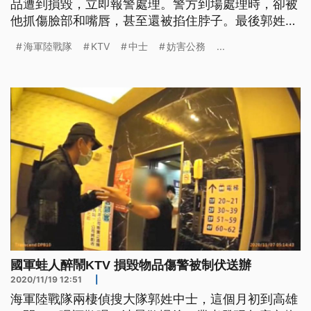
品遭到損毀，立即報警處理。警方到場處理時，卻被
他抓傷臉部和嘴唇，甚至還被掐住脖子。最後郭姓中
士遭警方壓制，帶回警局，訊後依妨害公務罪嫌送
海軍陸戰隊
KTV
中士
妨害公務
...
辦。海軍陸戰隊指揮部表示，秉持留優汰劣原則，如
經查屬實，一律檢討汰除。 警方獲報來到高雄這間
KTV包廂，因為幾杯黃湯下肚，這名24歲的郭姓現役
中士，把包廂內物品毀損
國軍蛙人醉鬧KTV 損毀物品傷警被制伏送辦
2020/11/19 12:51
|
海軍陸戰隊兩棲偵搜大隊郭姓中士，這個月初到高雄