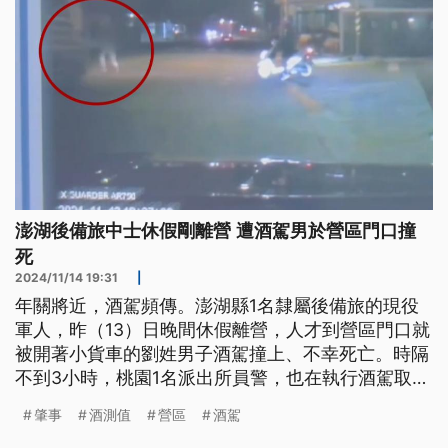
澎湖後備旅中士休假剛離營 遭酒駕男於營區門口撞
死
2024/11/14 19:31
|
年關將近，酒駕頻傳。澎湖縣1名隸屬後備旅的現役
軍人，昨（13）日晚間休假離營，人才到營區門口就
被開著小貨車的劉姓男子酒駕撞上、不幸死亡。時隔
不到3小時，桃園1名派出所員警，也在執行酒駕取締
勤務時，遭後方酒駕車輛追撞，導致員警手腳擦挫傷
肇事
酒測值
營區
酒駕
及扭傷。