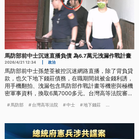
馬防部前中士沉迷直播負債 為6.7萬元洩漏作戰計畫
2026/4/21 12:34
|
政治
馬防部前中士孫楚荃被控沉迷網路直播，除了背負貸
款，也欠下地下錢莊債務，在職期間就被金錢利誘，
用手機翻拍、洩漏包含馬防部作戰計畫等機密與極機
密軍事資料，換取6萬7000多元。台灣高等法院審理
後，今（21）日依貪污的違背職務收賄罪，判刑12
馬防部
台灣高等法院
中士
地下錢莊
...
年、褫奪公權6年，可上訴。