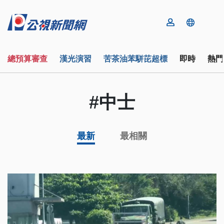
總預算審查
漢光演習
苦茶油苯駢芘超標
即時
熱門
#中士
最新
最相關