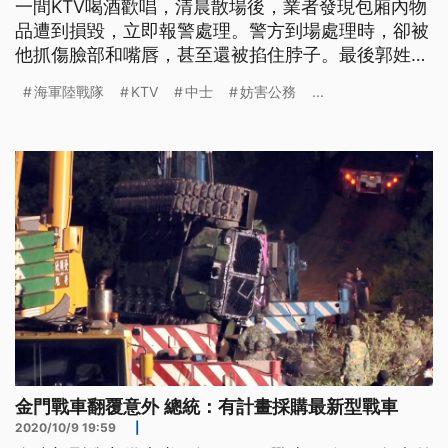
一間KTV喝酒歡唱，清晨散場後，業者發現包廂內物
品遭到損毀，立即報警處理。警方到場處理時，卻被
他抓傷臉部和嘴唇，甚至還被掐住脖子。最後郭姓中
士遭警方壓制，帶回警局，訊後依妨害公務罪嫌送
海軍陸戰隊
KTV
中士
妨害公務
...
辦。海軍陸戰隊指揮部表示，秉持留優汰劣原則，如
經查屬實，一律檢討汰除。 警方獲報來到高雄這間
KTV包廂，因為幾杯黃湯下肚，這名24歲的郭姓現役
中士，把包廂內物品毀損
金門戰車翻覆意外 總統：有計畫採購最新型戰車
2020/10/9 19:59
|