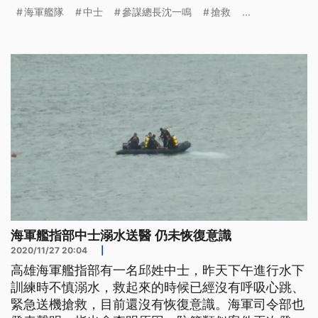
生，也已經指派專人向家屬說明，並請醫院給予最好
海軍艦隊
中士
參謀總長沈一鳴
搶救
...
的治療。 海軍水下作業大隊，穿好潛水裝備和深海
頭盔，接獲指令準備下水，他們平常負責國內，各種
船舶海難救助，但26日在水械專長班受訓的邱姓中
士，進行綜合訓練評鑑時，卻突然發生
海軍艦指部中士溺水送醫 仍未恢復意識
2020/11/27 20:04
|
高雄海軍艦指部有一名邱姓中士，昨天下午進行水下
訓練時不慎溺水，救起來的時候已經沒有呼吸心跳、
緊急送機搶救，目前還沒有恢復意識。海軍司令部也