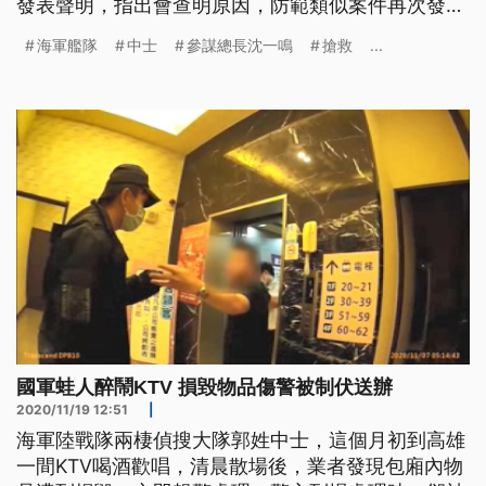
發表聲明，指出會查明原因，防範類似案件再次發
生，也已經指派專人向家屬說明，並請醫院給予最好
海軍艦隊
中士
參謀總長沈一鳴
搶救
...
的治療。 海軍水下作業大隊，穿好潛水裝備和深海
頭盔，接獲指令準備下水，他們平常負責國內，各種
船舶海難救助，但26日在水械專長班受訓的邱姓中
士，進行綜合訓練評鑑時，卻突然發生
國軍蛙人醉鬧KTV 損毀物品傷警被制伏送辦
2020/11/19 12:51
|
海軍陸戰隊兩棲偵搜大隊郭姓中士，這個月初到高雄
一間KTV喝酒歡唱，清晨散場後，業者發現包廂內物