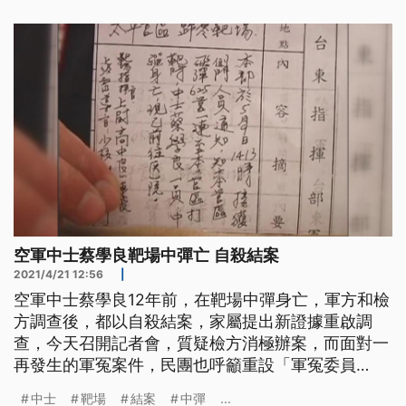
空軍中士蔡學良靶場中彈亡 自殺結案
2021/4/21 12:56
|
空軍中士蔡學良12年前，在靶場中彈身亡，軍方和檢
方調查後，都以自殺結案，家屬提出新證據重啟調
查，今天召開記者會，質疑檢方消極辦案，而面對一
再發生的軍冤案件，民團也呼籲重設「軍冤委員
會」，讓真相能盡早水落石出。 已故空軍中士蔡學
中士
靶場
結案
中彈
...