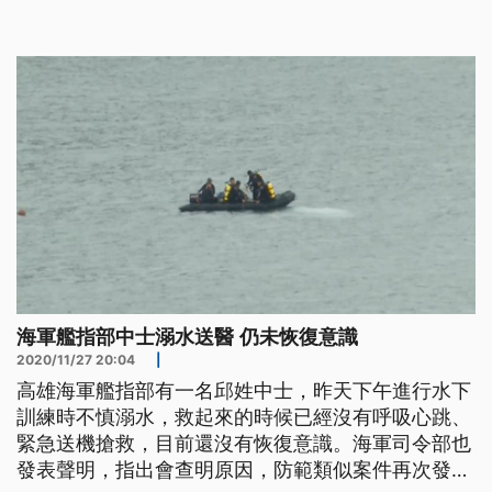
良母親尤瑞敏說，「一個孩子死亡的真相，我生他的
媽媽都沒有資格知道他到底是怎麼死的，這樣對我公
平嗎。」 情緒激動想起逝世的兒子，忍不住哽咽落
淚，蔡媽媽指出過去十多年，長
海軍艦指部中士溺水送醫 仍未恢復意識
2020/11/27 20:04
|
高雄海軍艦指部有一名邱姓中士，昨天下午進行水下
訓練時不慎溺水，救起來的時候已經沒有呼吸心跳、
緊急送機搶救，目前還沒有恢復意識。海軍司令部也
發表聲明，指出會查明原因，防範類似案件再次發