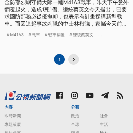
金防部烈嶼守備大隊一輛M41A3戰車，昨天下午意外
翻覆起火，造成1死1傷。總統蔡英文今天指出，已要
求國防部務必從優撫卹，也表示有計畫採購新型戰
車。而因這起事故殉職的中士林楷強，家屬今天前往
事故現場招魂，處理後事。 金防部烈嶼守備大隊8日
M41A3
戰車
戰車翻覆
總統蔡英文
...
下午，一輛M41A3戰車意外翻覆起火，造成1死1傷。
受困車底的車長林楷強中士傷重不治殉職，9日上
午，殉職林姓中士的家屬，在軍方人員陪同下，搭乘
空軍專機前往金門處理後
1
內容
分類
即時新聞
政治
社會
專題策展
全球
生活
數位敘事
兩岸
地方