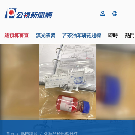
總預算審查
漢光演習
苦茶油苯駢芘超標
即時
熱門
首頁
熱門議題
化妝品檢出蘇丹紅