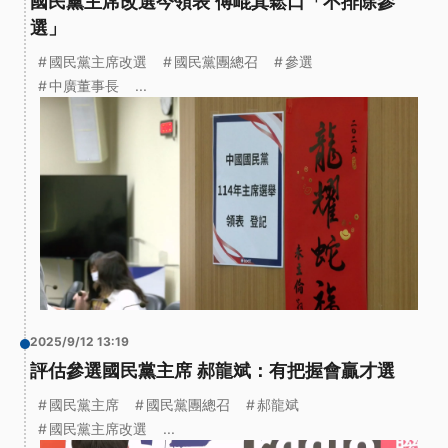
國民黨主席改選今領表 傅崐萁鬆口「不排除參
選」
國民黨主席改選
國民黨團總召
參選
中廣董事長
...
2025/9/12 13:19
評估參選國民黨主席 郝龍斌：有把握會贏才選
國民黨主席
國民黨團總召
郝龍斌
國民黨主席改選
...