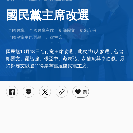
國民黨主席改選
國民黨
國民黨主席
鄭麗文
朱立倫
國民黨主席選舉
黨主席
國民黨10月18日進行黨主席改選，此次共6人參選，包含
鄭麗文、羅智強、張亞中、蔡志弘、郝龍斌與卓伯源。最
終鄭麗文以過半得票率當選國民黨主席。
讚