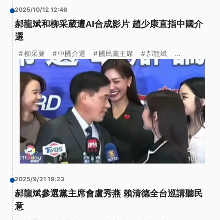
2025/10/12 12:46
郝龍斌和柳采葳遭AI合成影片 趙少康直指中國介
選
柳采葳
中國介選
國民黨主席
郝龍斌
...
2025/9/21 19:23
郝龍斌參選黨主席會盧秀燕 賴清德全台巡講聽民
意