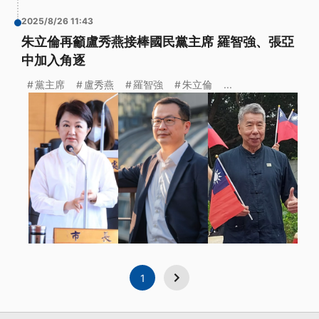
2025/8/26 11:43
朱立倫再籲盧秀燕接棒國民黨主席 羅智強、張亞
中加入角逐
黨主席
盧秀燕
羅智強
朱立倫
...
1