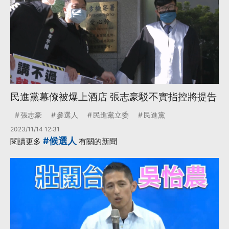
民進黨幕僚被爆上酒店 張志豪駁不實指控將提告
張志豪
參選人
民進黨立委
民進黨
2023/11/14 12:31
#候選人
閱讀更多
有關的新聞