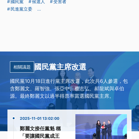
國民黨
候選人
受害者
民進黨立委
...
國民黨主席改選
相關議題
國民黨10月18日進行黨主席改選，此次共6人參選，包
含鄭麗文、羅智強、張亞中、蔡志弘、郝龍斌與卓伯
源。最終鄭麗文以過半得票率當選國民黨主席。
2025-11-01 13:02:00
鄭麗文接任黨魁 稱
「要讓國民黨成王