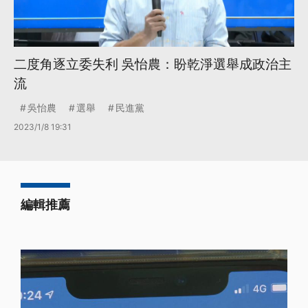
二度角逐立委失利 吳怡農：盼乾淨選舉成政治主
流
吳怡農
選舉
民進黨
2023/1/8 19:31
編輯推薦