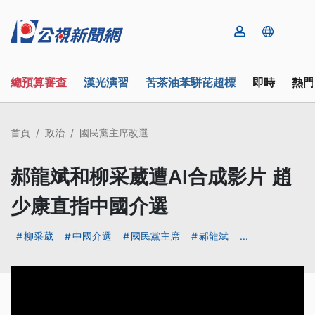
總預算審查
漢光演習
苦茶油苯駢芘超標
即時
熱門
首頁
政治
國民黨主席改選
郝龍斌和柳采葳遭AI合成影片 趙
少康直指中國介選
柳采葳
中國介選
國民黨主席
郝龍斌
...