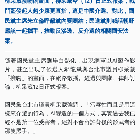
柳采葳接吻的畫面，柳采葳今（12）日正式報案，戰
鬥藍發起人趙少康更直指，這是中國介選。對此，國
民黨主席朱立倫呼籲黨內要團結；民進黨則喊話朝野
應該一起攜手，推動反滲透、反介選的相關國安法
案。
隨著國民黨主席選舉白熱化，出現網軍以AI製作影
片，甚至出現了候選人郝龍斌與台北市議員柳采葳
「擁吻」的畫面，在網路散播。經過與團隊、律師討
論，柳采葳12日正式報案。
國民黨台北市議員柳采葳強調，「污辱性而且是用這
樣來介選的行為，AI變造的一個方式，其實過去我已
經不是第一位受害者，絕對不會容許背後的影武者的
那隻黑手。」