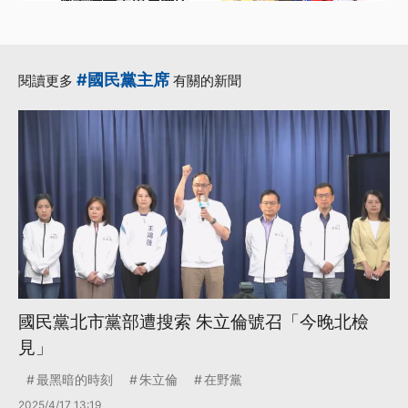
黨主席 鄭麗文喊話綠
營化解兩岸分歧
·
·
全國代表大會
參選人
#國民黨主席
閱讀更多
有關的新聞
·
·
國民黨主席
得票率
·
鄭麗文
更多...
國民黨北市黨部遭搜索 朱立倫號召「今晚北檢
見」
最黑暗的時刻
朱立倫
在野黨
2025/4/17 13:19