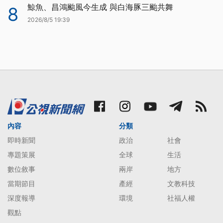
鯨魚、昌鴻颱風今生成 與白海豚三颱共舞
8
2026/8/5 19:39
內容
分類
即時新聞
政治
社會
專題策展
全球
生活
數位敘事
兩岸
地方
當期節目
產經
文教科技
深度報導
環境
社福人權
觀點