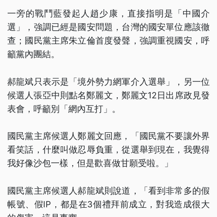
一旁的戰鬥藍發起人趙少康，直接指明是「中國介
選」，強調已經是國安問題，台灣的國安單位應該徹
查；國民黨主席朱立倫首度發聲，強調重視國安，呼
籲黨內團結。
郝龍斌只表示是「境外勢力網軍介入選舉」，另一位
候選人張亞中則點名鄭麗文，鄭麗文12日出席政見發
表會，呼籲別「網內互打」。
國民黨主席候選人鄭麗文回應，「國民黨不要讓外界
看笑話，什麼叫做忍辱負重，從選舉到現在，我覺得
我好像沙包一樣，但是歡喜做甘願受啦。」
國民黨主席候選人郝龍斌則說道，「看到非常多的假
帳號、假IP，都是在3個禮拜前成立，對我造成很大