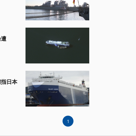
輪遭
權指日本
1