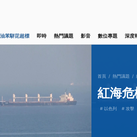
油苯駢芘超標
即時
熱門議題
影音
數位專題
深度
首頁
熱門議題
紅海危
以色列
攻擊