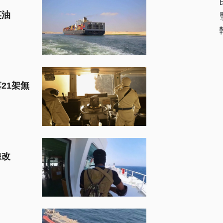
英油
21架無
線改