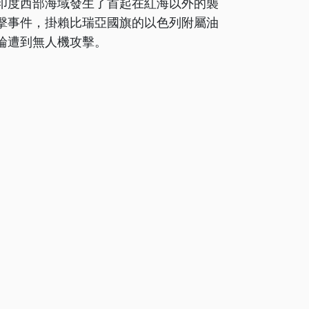
印度西部海域發生了首起在紅海以外的襲
擊事件，掛賴比瑞亞國旗的以色列附屬油
輪遭到無人機攻擊。