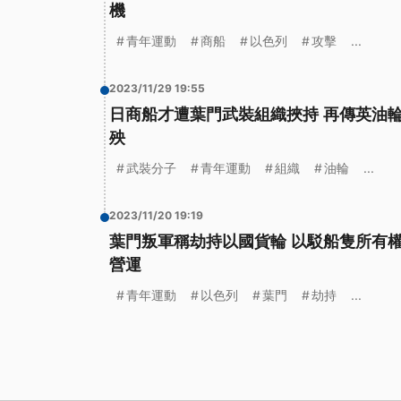
機
青年運動
商船
以色列
攻擊
...
2023/11/29 19:55
日商船才遭葉門武裝組織挾持 再傳英油
殃
武裝分子
青年運動
組織
油輪
...
2023/11/20 19:19
葉門叛軍稱劫持以國貨輪 以駁船隻所有
營運
青年運動
以色列
葉門
劫持
...