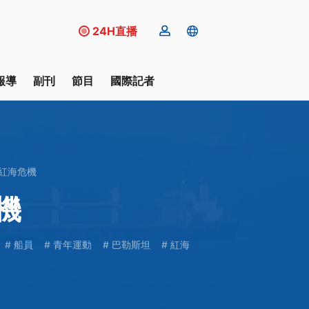
24H直播
報導
副刊
節目
國際記者
紅海危機
機
船員
青年運動
巴勒斯坦
紅海