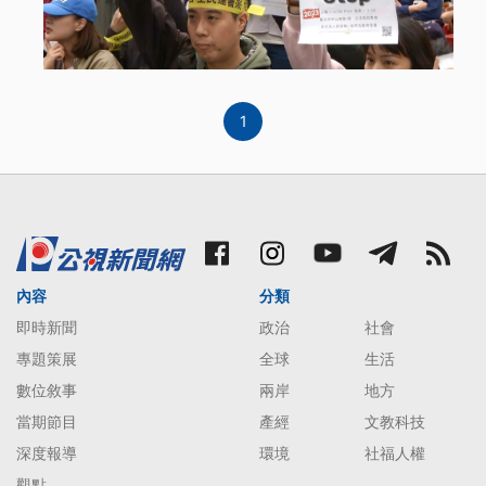
1
內容
分類
即時新聞
政治
社會
專題策展
全球
生活
數位敘事
兩岸
地方
當期節目
產經
文教科技
深度報導
環境
社福人權
觀點