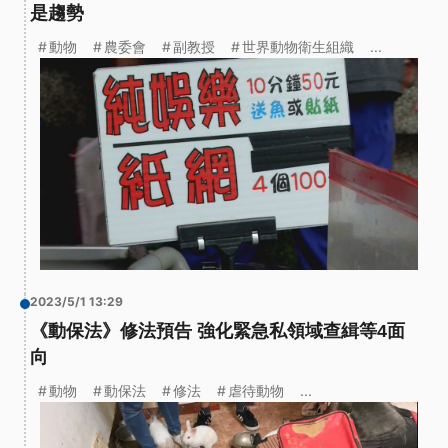
是趨勢
動物
農委會
副教授
世界動物衛生組織
...
2023/5/1 13:29
《動保法》修法預告 強化緊急私領域查緝等4面
向
動物
動保法
修法
虐待動物
...