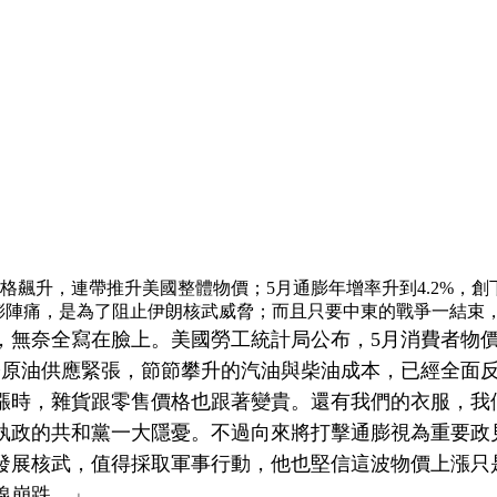
格飆升，連帶推升美國整體物價；5月通膨年增率升到4.2%，
前的通膨陣痛，是為了阻止伊朗核武威脅；而且只要中東的戰爭一結
無奈全寫在臉上。美國勞工統計局公布，5月消費者物價指數
國際原油供應緊張，節節攀升的汽油與柴油成本，已經全面
漲時，雜貨跟零售價格也跟著變貴。還有我們的衣服，我
執政的共和黨一大隱憂。不過向來將打擊通膨視為重要政
發展核武，值得採取軍事行動，他也堅信這波物價上漲只
線崩跌。」