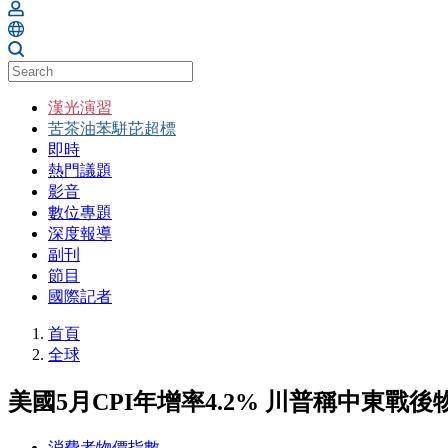
漢光演習
苦茶油苯駢芘超標
即時
熱門議題
影音
數位專題
深度報導
副刊
節目
國際記者
首頁
全球
美國5月CPI年增率4.2% 川普稱中東戰
消費者物價指數