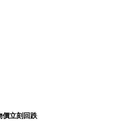
後物價立刻回跌