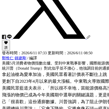
讚
發布時間：
2026/6/11 07:33
更新時間：
2026/6/11 08:50
鄭惟仁
鍾建剛
/ 編譯
美國5月消費者物價指數出爐。受到中東戰事影響，國際能源價
統川普（Donald Trump）對此似乎並不擔心，他強調目
拿起油槍為愛車加油，美國民眾看著計價表不斷往上跳，
更創下自2023年4月以來的最大漲幅。中東戰火導致
美國民眾藍道夫表示，「所以很不幸地，當能源價格高
飛漲的物價已成為今年美國期中選舉的關鍵議題，更是
己「很喜歡」這份通膨數據。川普強調，為了阻止伊朗
美國總統川普說：「它會下降的，它將會像石頭一樣直