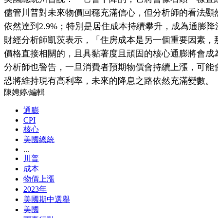
儘管川普對未來物價回穩充滿信心，但分析師的看法顯
依然達到2.9%；特別是居住成本持續攀升，成為通膨
財經分析師凱茨表示，「住房成本是另一個重要因素，
價格直接相關的，且具黏著度且頑固的核心通膨將會成
分析師也警告，一旦消費者預期物價會持續上漲，可能
恐將維持現有高利率，未來的降息之路依然充滿變數。
陳娉婷
/
編輯
通膨
CPI
核心
美國總統
...
川普
成本
物價上漲
2023年
美國期中選舉
美國