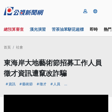
總預算審查
漢光演習
苦茶油苯駢芘超標
即時
熱門
首頁
社會
東海岸大地藝術節招募工作人員
徵才資訊遭竄改詐騙
資訊
藝術節
徵才
人員
...