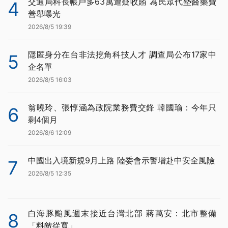
交通局科長帳戶多63萬遭疑收賄 為民眾代墊醫藥費
4
善舉曝光
2026/8/5 19:39
隱匿身分在台非法挖角科技人才 調查局公布17家中
5
企名單
2026/8/5 16:03
翁曉玲、張惇涵為政院業務費交鋒 韓國瑜：今年只
6
剩4個月
2026/8/6 12:09
中國出入境新規9月上路 陸委會示警增赴中安全風險
7
2026/8/5 12:35
白海豚颱風週末接近台灣北部 蔣萬安：北市整備
8
「料敵從寬」