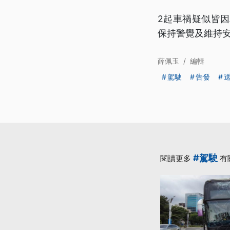
2起車禍疑似皆
保持警覺及維持
薛佩玉
/
編輯
駕駛
告發
#駕駛
閱讀更多
有