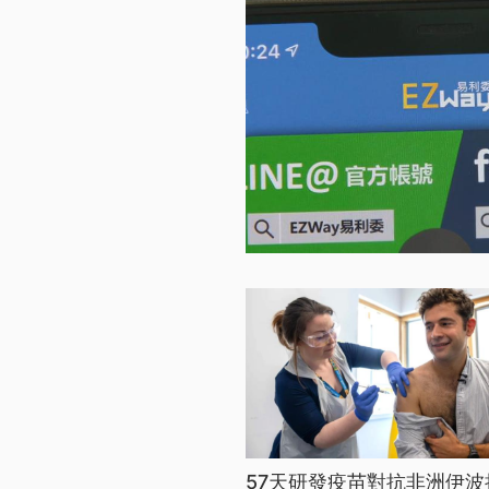
57天研發疫苗對抗非洲伊波