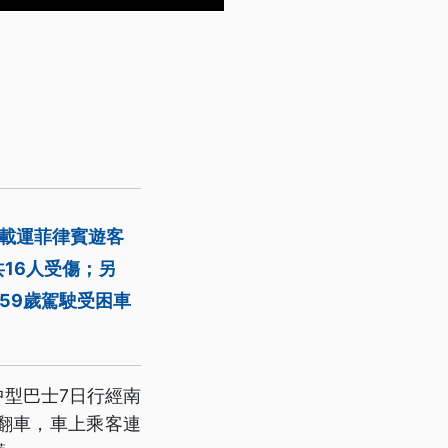
載運菲律賓遊客
16人受傷；另
59歲駕駛受困車
中型巴士7日行經南
慎翻車，車上乘客連