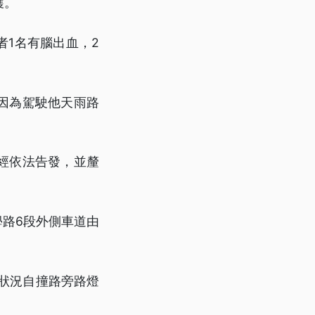
護。
1名有腦出血，2
因為駕駛他天雨路
經依法告發，並釐
學路6段外側車道由
狀況自撞路旁路燈