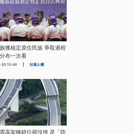
族獲核定原住民族 爭取過程
分布一次看
-30 15:46
|
社福人權
震高架橋錯位卻沒垮 是「防