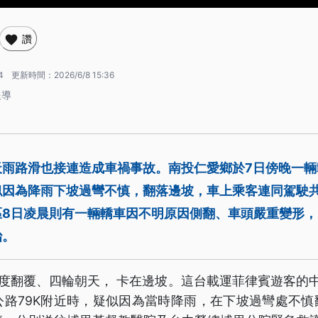
讚
4
更新時間：
2026/6/8 15:36
報導
天雨路滑也接連造成車禍事故。南投仁愛鄉於7日傍晚一輛
因為降雨下坡過彎不慎，翻落邊坡，車上乘客連同駕駛共
8日凌晨則有一輛轎車因不明原因側翻、車頭嚴重變形，
治。
0度翻覆、四輪朝天， 卡在邊坡。這台載運菲律賓遊客的
公路79K附近時，疑似因為當時降雨，在下坡過彎處不