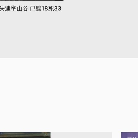
速墜山谷 已釀18死33