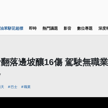
油苯駢芘超標
即時
熱門議題
影音
數位專題
深度
翻落邊坡釀16傷 駕駛無職
發
雨天
巴士
職業