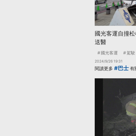
國光客運自撞松
送醫
國光客運
駕駛
2024/9/26 19:31
#巴士
閱讀更多
有