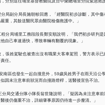
傷，分別送往埔里基督教醫院及台中榮總埔里分院緊急救
愛分局副分局長施朝軫回應，「經醫院初步診斷，其中傷者
為嚴重，其餘送醫民眾由醫院檢傷救護中。」
工程分局埔里工務段段長鄭安順說明，「我們初步研判是
處他自己車速過快，導致車輛有翻覆的現象。」
故，張姓駕駛也被查出沒有職業大客車駕照，警方表示已
事責任。
安南區也發生一起自撞意外，59歲吳姓男子在雨天沿公
疑似因未注意車前狀況而自撞路燈桿，送醫後宣告不治。
三分局交通分隊小隊長翁世隆說明，「疑因為未注意車前
送醫後仍傷重不治，詳細肇事原因仍待進一步釐清。」