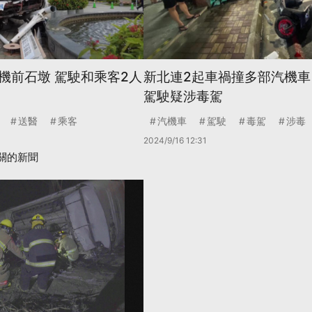
機前石墩 駕駛和乘客2人
新北連2起車禍撞多部汽機車
駕駛疑涉毒駕
送醫
乘客
汽機車
駕駛
毒駕
涉毒
2024/9/16 12:31
關的新聞