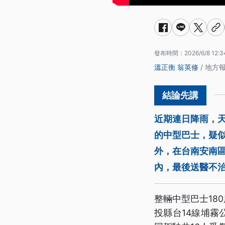
發布時間：
2026/6/8 12:3
溫正衡
翁英修
/ 地方
近期連日降雨，
的中型巴士，疑似
外，在台南安南區
內，最後送醫不
整輛中型巴士18
投縣台14線埔霧