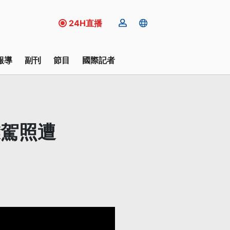
24H直播
報導
副刊
節目
國際記者
業駕照遭