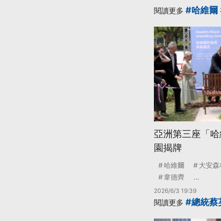
#哈維爾
閱讀更多
亞洲第三座「哈
園揭牌
哈維爾
大安森
韋德齊
...
2026/6/3 19:39
#總統蔡
閱讀更多