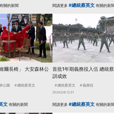
#總統蔡英文
有關的新聞
閱讀更多
有關的新
維爾長椅」 大安森林公
首批1年期義務役入伍 總統
訓成效
林公園
總統蔡英文
總統蔡英文
義務役
2024/2/6 12:31
英文
#總統蔡英文
有關的新聞
閱讀更多
有關的新