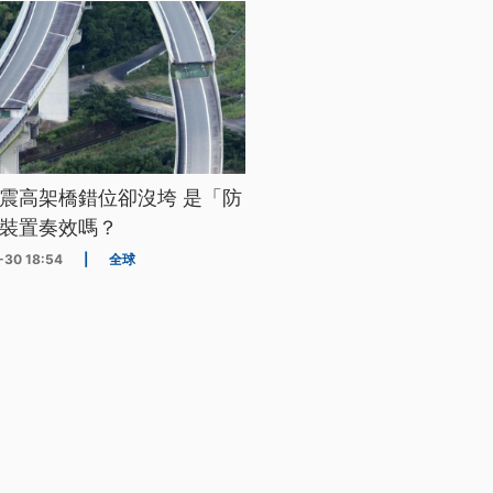
震高架橋錯位卻沒垮 是「防
裝置奏效嗎？
-30 18:54
|
全球