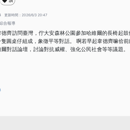
讚
4
更新時間：
2026/6/3 20:47
 綜合報導
韋德齊訪問臺灣，佇大安森林公園參加哈維爾的長椅起鼓
一隻圓桌仔組成，象徵平等對話。 啊若早起韋德齊嘛佮前
維爾對話論壇，討論對抗威權、強化公民社會等等議題。
學