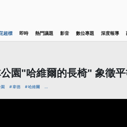
芘超標
即時
熱門議題
影音
數位專題
深度報導
公園"哈維爾的長椅" 象徵
公園
韋德
哈維爾
...