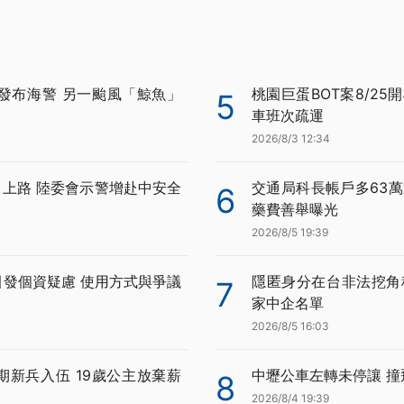
發布海警 另一颱風「鯨魚」
桃園巨蛋BOT案8/25
5
車班次疏運
2026/8/3 12:34
月上路 陸委會示警增赴中安全
交通局科長帳戶多63萬
6
藥費善舉曝光
2026/8/5 19:39
證引發個資疑慮 使用方式與爭議
隱匿身分在台非法挖角科
7
家中企名單
2026/8/5 16:03
期新兵入伍 19歲公主放棄薪
中壢公車左轉未停讓 
8
2026/8/4 19:39