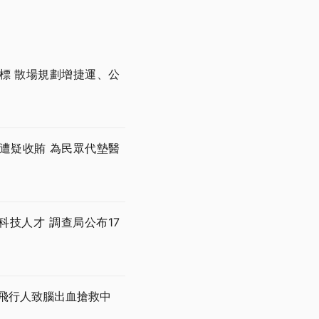
開標 散場規劃增捷運、公
遭疑收賄 為民眾代墊醫
技人才 調查局公布17
撞飛行人致腦出血搶救中