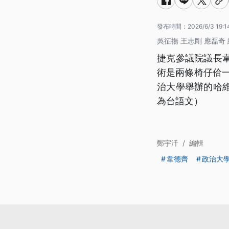
發布時間：
2026/6/3 19:1
吳征揚 王志剛 應磊奇
捷克參議院議長
術是兩條椅仔佮
治大學舉辦的哈
為台語文）
鄭宇汘
/
編輯
韋德齊
政治大