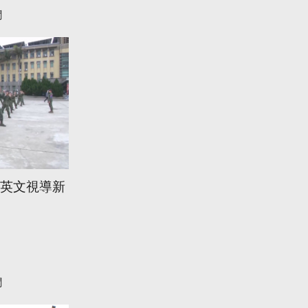
聞
蔡英文視導新
聞