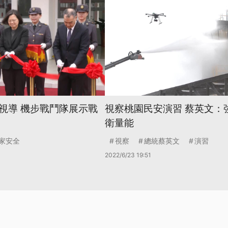
視導 機步戰鬥隊展示戰
視察桃園民安演習 蔡英文：
衛量能
家安全
視察
總統蔡英文
演習
2022/6/23 19:51