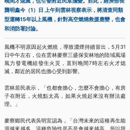
晚間才熄滅，也引發附近民眾擔憂。對此，經濟部長
龔明鑫今（1）日 上午到雲林視察表示，將清查同類
型運轉15年以上風機，針對高空燃燒救援應變，也會
和消防署討論。
風機不明原因起火燃燒，導致濃煙持續冒出，5月31
日中午左右，位在雲林麥寮三盛保安林地的陸域風場
風力發電機組發生火災，直到晚間7時左右火才熄
滅，鄰近的居民也擔心受到影響。
雲林居民表示，「也都會擔心，怎麼不會擔心，有房
子在附近，火燒點太高，如果火燒起來沒有辦法處
理。」
麥寮鄉民代表吳明宜認為，「台灣未來的這種再生能
源越來越多，這種危險性是不是會越來越高，所以我