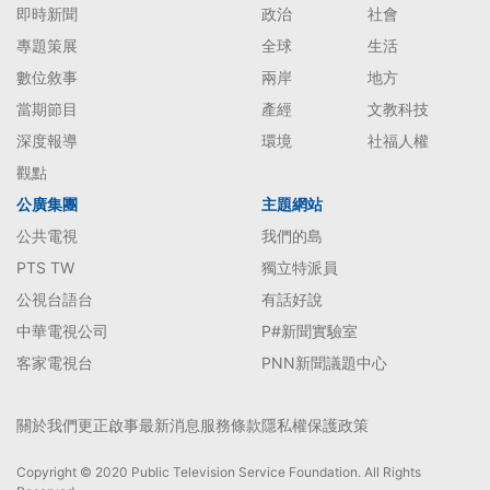
即時新聞
政治
社會
專題策展
全球
生活
數位敘事
兩岸
地方
當期節目
產經
文教科技
深度報導
環境
社福人權
觀點
公廣集團
主題網站
公共電視
我們的島
PTS TW
獨立特派員
公視台語台
有話好說
中華電視公司
P#新聞實驗室
客家電視台
PNN新聞議題中心
關於我們
更正啟事
最新消息
服務條款
隱私權保護政策
Copyright © 2020 Public Television Service Foundation. All Rights