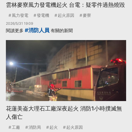
雲林麥寮風力發電機起火 台電：疑零件過熱燒毀
風力發電
發電機
起火原因
麥寮
2026/5/31 19:09
#消防人員
閱讀更多
有關的新聞
​​花蓮美崙大理石工廠深夜起火 消防1小時撲滅無
人傷亡
工廠
消防局
起火
起火原因