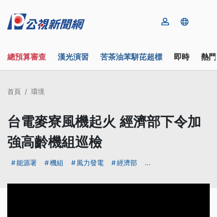
總預算審查
漢光演習
苦茶油苯駢芘超標
即時
熱門
首頁
環境
台電麥寮風機起火 經濟部下令加
強高齡機組巡檢
能源署
機組
風力發電
經濟部
...