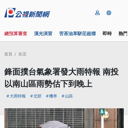
總預算審查
漢光演習
苦茶油苯駢芘超標
即時
熱門
首頁
生活
鋒面撲台氣象署發大雨特報 南投
以南山區雨勢估下到晚上
大雨特報
北部
機率
山區