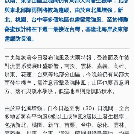
以南、東部山區至晚間仍有局部大雨發生機率，北部
與東北部降雨則將較為趨緩。由於東北風增強，新
北、桃園、台中等多個地區也需留意強風。至於輕颱
薔蜜預計將在下週一最接近台灣，基隆北海岸及東部
需嚴防長浪。
中央氣象署今日發布強風及大雨特報，受鋒面及午後
對流雲系發展旺盛影響，南投、雲林、嘉義、高雄、
屏東、花蓮、台東等地部分山區，今晚前仍有局部大
雨發生機率，需注意雷擊及強陣風；山區也要留意坍
方、落石與溪水暴漲，低窪地區則應慎防積水。
由於東北風增強，自今日起至明（30）日晚間，全台
多地皆將有平均風6級以上或陣風8級以上發生機率，
包括新北、桃園、新竹、苗栗、台中、彰化、雲林、
嘉義縣、屏東、台東、澎湖、蘭嶼與綠島等地，均需