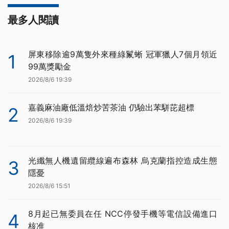
最多人閱讀
屏東移除逾9萬隻外來種綠鬣蜥 冠軍獵人7個月領近
1
99萬獎勵金
2026/8/6 19:39
嘉義麻油廠低溫焙炒苦茶油 仍驗出苯駢芘超標
2
2026/8/6 19:39
光纖無人機遺留纜線遍布森林 烏克蘭指控造成生態
3
隱憂
2026/8/6 15:51
8月起已無委員在任 NCC停發手機等電信設備進口
4
核准