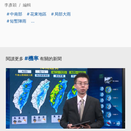
李彥穎
/
編輯
中南部
花東地區
局部大雨
短暫陣雨
...
#機率
閱讀更多
有關的新聞