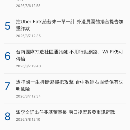
2026/8/6 12:58
控Uber Eats給薪未一單一計 外送員團體揚言提告加
5
重詐欺
2026/8/7 12:35
台南團隊打造社區通訊鏈 不用行動網路、Wi-Fi仍可
6
傳輸
2026/8/7 19:40
遭準國一生持斷裂掃把攻擊 台中教師右眼受傷有失
7
明風險
2026/8/7 12:34
派李文詳出任兆基董事長 兩日後宏碁發重訊辭職
8
2026/8/8 12:10