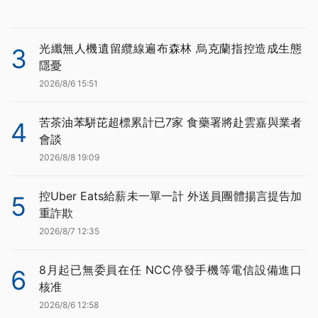
光纖無人機遺留纜線遍布森林 烏克蘭指控造成生態
3
隱憂
2026/8/6 15:51
苦茶油苯駢芘超標累計已7家 食藥署將赴雲嘉與業者
4
會談
2026/8/8 19:09
控Uber Eats給薪未一單一計 外送員團體揚言提告加
5
重詐欺
2026/8/7 12:35
8月起已無委員在任 NCC停發手機等電信設備進口
6
核准
2026/8/6 12:58