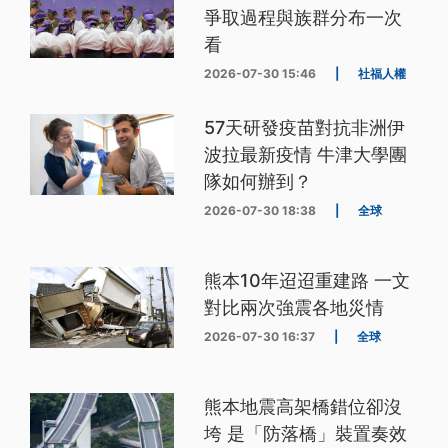
爭取過程與族群分布一次
看
2026-07-30 15:46
|
社福人權
57天研發疫苗對抗非洲伊
波拉最新疫情 牛津大學團
隊如何辦到？
2026-07-30 18:38
|
全球
熊本10年迢迢重建路 一文
對比兩次強震各地災情
2026-07-30 16:37
|
全球
熊本地震高架橋錯位卻沒
垮 是「防落橋」裝置奏效