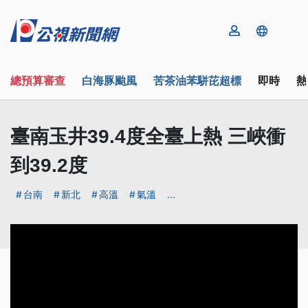
總預算審查
白海豚颱風
苦茶油苯駢芘超標
即時
熱
臺南玉井39.4度全臺上熱 三峽衝
到39.2度
台南
新北
高溫
氣溫
...