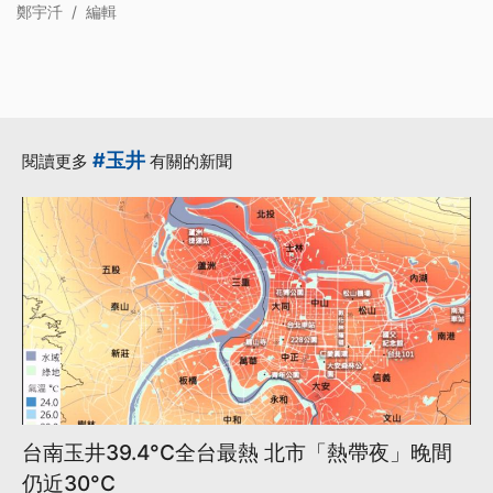
鄭宇汘
/
編輯
#玉井
閱讀更多
有關的新聞
台南玉井39.4°C全台最熱 北市「熱帶夜」晚間
仍近30°C