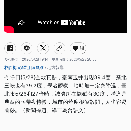
讚
發布時間：
2026/5/28 19:14
更新時間：
2026/5/28 20:53
林靜梅
彭耀祖
陳昌維
/ 地方報導
今仔日(5/28)仝款真熱，臺南玉井出現39.4度，新北
三峽也有39.2度，學者觀察，暗時無一定會降溫，臺
北市5/26和27暗時，誠濟所在攏猶有30度，講這是
典型的熱帶夜特徵，城市的燒度很僫散開，人也容易
著痧。（新聞標題、導言為台語文）