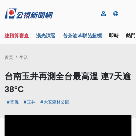
總預算審查
漢光演習
苦茶油苯駢芘超標
即時
熱門
首頁
生活
台南玉井再測全台最高溫 連7天逾
38°C
高溫
玉井
大安森林公園