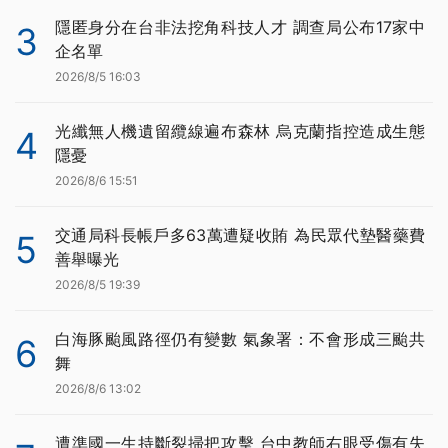
隱匿身分在台非法挖角科技人才 調查局公布17家中
3
企名單
2026/8/5 16:03
光纖無人機遺留纜線遍布森林 烏克蘭指控造成生態
4
隱憂
2026/8/6 15:51
交通局科長帳戶多63萬遭疑收賄 為民眾代墊醫藥費
5
善舉曝光
2026/8/5 19:39
白海豚颱風路徑仍有變數 氣象署：不會形成三颱共
6
舞
2026/8/6 13:02
遭準國一生持斷裂掃把攻擊 台中教師右眼受傷有失