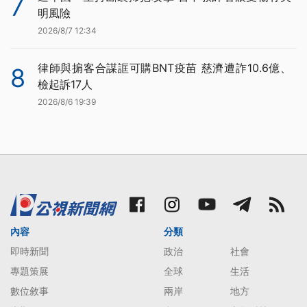
7
明風險
2026/8/7 12:34
律師與掮客合謀誆可購BNT疫苗 慈濟遭詐10.6億、
8
檢起訴17人
2026/8/6 19:39
內容
分類
即時新聞
政治
社會
專題策展
全球
生活
數位敘事
兩岸
地方