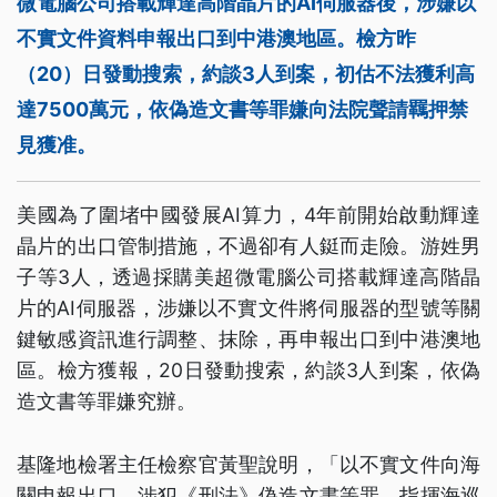
微電腦公司搭載輝達高階晶片的AI伺服器後，涉嫌以
不實文件資料申報出口到中港澳地區。檢方昨
（20）日發動搜索，約談3人到案，初估不法獲利高
達7500萬元，依偽造文書等罪嫌向法院聲請羈押禁
見獲准。
美國為了圍堵中國發展AI算力，4年前開始啟動輝達
晶片的出口管制措施，不過卻有人鋌而走險。游姓男
子等3人，透過採購美超微電腦公司搭載輝達高階晶
片的AI伺服器，涉嫌以不實文件將伺服器的型號等關
鍵敏感資訊進行調整、抹除，再申報出口到中港澳地
區。檢方獲報，20日發動搜索，約談3人到案，依偽
造文書等罪嫌究辦。
基隆地檢署主任檢察官黃聖說明，「以不實文件向海
關申報出口，涉犯《刑法》偽造文書等罪，指揮海巡