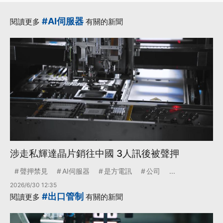
#AI伺服器
閱讀更多
有關的新聞
涉走私輝達晶片銷往中國 3人訊後被聲押
聲押禁見
AI伺服器
是方電訊
公司
...
2026/6/30 12:35
#出口管制
閱讀更多
有關的新聞