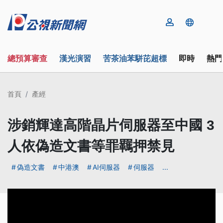
總預算審查
漢光演習
苦茶油苯駢芘超標
即時
熱門
首頁
產經
涉銷輝達高階晶片伺服器至中國 3
人依偽造文書等罪羈押禁見
偽造文書
中港澳
AI伺服器
伺服器
...