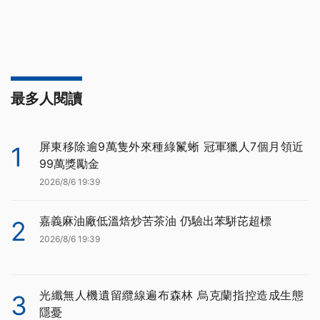
最多人閱讀
屏東移除逾9萬隻外來種綠鬣蜥 冠軍獵人7個月領近
1
99萬獎勵金
2026/8/6 19:39
嘉義麻油廠低溫焙炒苦茶油 仍驗出苯駢芘超標
2
2026/8/6 19:39
光纖無人機遺留纜線遍布森林 烏克蘭指控造成生態
3
隱憂