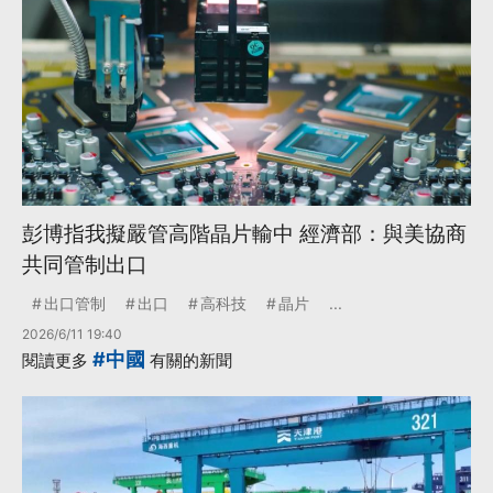
彭博指我擬嚴管高階晶片輸中 經濟部：與美協商
共同管制出口
出口管制
出口
高科技
晶片
...
2026/6/11 19:40
#中國
閱讀更多
有關的新聞