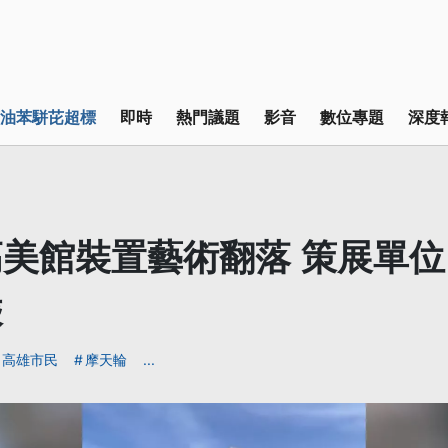
油苯駢芘超標
即時
熱門議題
影音
數位專題
深度
美館裝置藝術翻落 策展單
乘
高雄市民
摩天輪
...