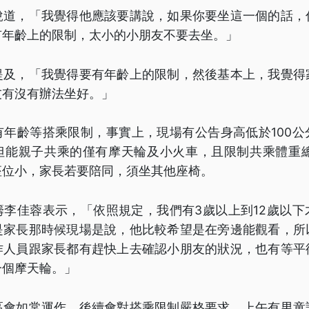
說道，「我覺得他應該要講說，如果你要坐這一個的話，
有年齡上的限制，太小的小朋友不要去坐。」
提及，「我覺得要有年齡上的限制，然後基本上，我覺得
友有沒有辦法坐好。」
有年齡等搭乘限制，事實上，現場有公告身高低於100公
但能親子共乘的僅有摩天輪及小火車，且限制共乘體重總
座位小，家長若要陪同，須坐其他座椅。
籌李佳蓉表示，「依照規定，我們有3歲以上到12歲以下
是家長那時候現場是說，他比較希望是在旁邊能觀看，所
作人員跟家長都有趕快上去確認小朋友的狀況，也有等平
一個摩天輪。」
區會如常運作，後續會對搭乘限制嚴格要求，上午有男童