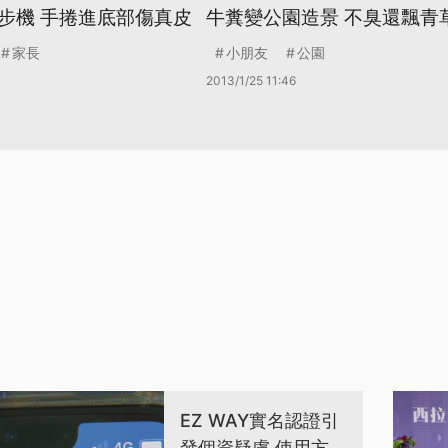
步機 手捲進底部傷真皮
牛糞變公園造景 不臭還飄青
家長
小朋友
公園
2013/1/25 11:46
EZ WAY實名認證引
發個資疑慮 使用方