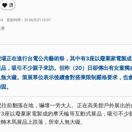
讚
34
更新時間：
2026/5/21 15:31
報導
廣場正在進行台電公共藝術祭，其中有3座以廢棄家電製
展品，吸引不少親子來訪。但昨（20）日卻傳出有女童獨
人無大礙。策展單位表示後續會對搭乘限制嚴格要求，也
加固。
把往前翻落在地，嚇壞一旁大人。正在高美館戶外展出的
中有3座以廢棄家電製成的摩天輪等互動式展品，吸引不少
旋轉木馬展品上跌落，所幸人無大礙。