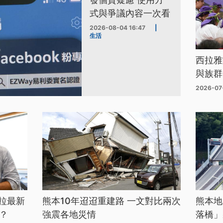
式與爭議內容一次看
2026-08-04 16:47
|
生活
西拉雅
與族群
2026-07
拉最新
熊本10年迢迢重建路 一文對比兩次
熊本地
？
強震各地災情
落橋」