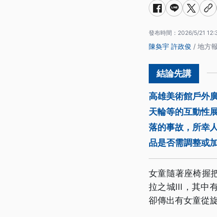
發布時間：
2026/5/21 12:
陳奐宇
許政俊
/ 地方
高雄美術館戶外
天輪等的互動性
落的事故，所幸
品是否需調整或
女童隨著座椅握
拉之城III，其
卻傳出有女童從