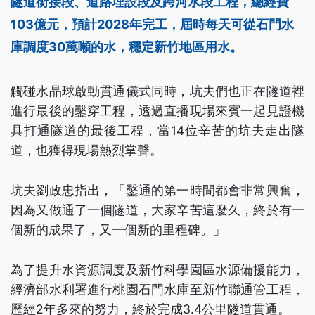
隧道銜接段、道路埋設段及跨河水段工程，總經費
103億元，預計2028年完工，屆時每天可從石門水
庫調度30萬噸的水，穩定新竹地區用水。
觸碰水晶球啟動貫通儀式同時，坑夫們也正在隧道裡
進行最後的鑿穿工程，透過直播現場來賓一起見證機
具打通隧道的最後工程，當14位辛苦的坑夫走出隧
道，也獲得現場熱烈掌聲。
坑夫劉政忠指出，「鑿通的第一時間都會非常興奮，
因為又做通了一個隧道，大家辛苦這麼久，終於有一
個新的成果了，又一個新的里程碑。」
為了提升水資源調度及新竹科學園區水源備援能力，
經濟部水利署進行桃園石門水庫至新竹聯通管工程，
歷經2年多來的努力，終於完成3.4公里隧道貫通。