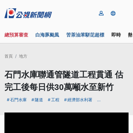
總預算審查
白海豚颱風
苦茶油苯駢芘超標
即時
熱
首頁
地方
石門水庫聯通管隧道工程貫通 估
完工後每日供30萬噸水至新竹
石門水庫
隧道
工程
經濟部水利署
...