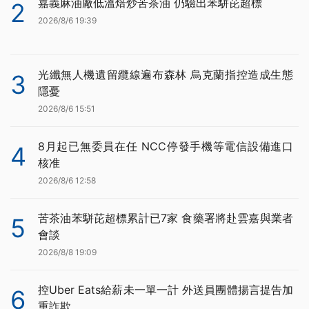
嘉義麻油廠低溫焙炒苦茶油 仍驗出苯駢芘超標
2
2026/8/6 19:39
光纖無人機遺留纜線遍布森林 烏克蘭指控造成生態
3
隱憂
2026/8/6 15:51
8月起已無委員在任 NCC停發手機等電信設備進口
4
核准
2026/8/6 12:58
苦茶油苯駢芘超標累計已7家 食藥署將赴雲嘉與業者
5
會談
2026/8/8 19:09
控Uber Eats給薪未一單一計 外送員團體揚言提告加
6
重詐欺