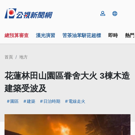
總預算審查
漢光演習
苦茶油苯駢芘超標
即時
熱門
首頁
地方
花蓮林田山園區眷舍大火 3棟木造
建築受波及
園區
建築
日治時期
電線走火