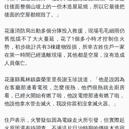
往後面整個山坡上的一些木造屋延燒，所以它最後把
後面的空屋都燒毀了。」
花蓮消防局出動多個分隊投入救援，現場毛毛細雨仍
舊抵擋不了大火蔓延，花了1個多小時才控制住火
勢，初步統計共有3棟建物毀損，所幸古姓住戶一家
在第一時間已經逃離現場，其他都是空屋，沒有造成
人員傷亡。
花蓮縣鳳林鎮森榮里里長謝玉珍說道，「他是說因為
在客廳那邊看電視，怎麼很熱，他們很熱就去廚房
看，已經火開始有燃了啦，他說電燈那邊有燃了啦，
他說他拿水管去滅火，我說你當初沒拿滅火器。」
住戶表示，火警疑似因為電線走火所引發，但實際起
火原因還有待調查，不過這片日治時期的傳統木造宿