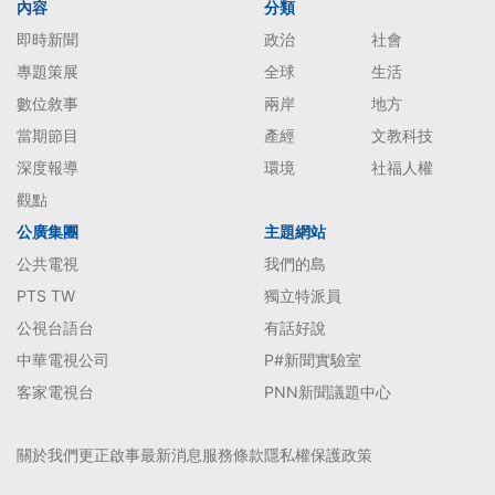
內容
分類
即時新聞
政治
社會
專題策展
全球
生活
數位敘事
兩岸
地方
當期節目
產經
文教科技
深度報導
環境
社福人權
觀點
公廣集團
主題網站
公共電視
我們的島
PTS TW
獨立特派員
公視台語台
有話好說
中華電視公司
P#新聞實驗室
客家電視台
PNN新聞議題中心
關於我們
更正啟事
最新消息
服務條款
隱私權保護政策