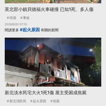
英北部小鎮貝德福火車碰撞 已知1死、多人傷
現場
事故
2026/6/20 07:10
#起火原因
閱讀更多
有關的新聞
新北淡水民宅大火1死1傷 屋主受困成焦屍
新北消防局
起火原因
焦屍