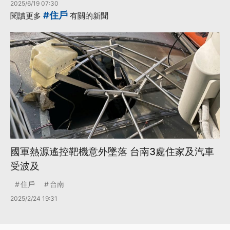
2025/6/19 07:30
#住戶
閱讀更多
有關的新聞
國軍熱源遙控靶機意外墜落 台南3處住家及汽車
受波及
住戶
台南
2025/2/24 19:31