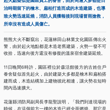
起火點疑似是園區員工的眷舍，由於周邊大多都是日
治時期留下的檜木、扁柏打造而成的木造建築，也導
致火勢迅速延燒，消防人員獲報後到現場冒雨搶救，
所幸沒有造成人員傷亡。
熊熊大火不斷竄出，花蓮林田山林業文化園區傳出火
警，由於起火地點都是木造老舊建築，火勢一發不可
收拾，迅速向後方還沒有修復的溫泉宿舍建築延燒。
11日晚間6時許，園區裡位於森活館後方的古姓住戶
眷舍疑似首先起火，由於建築大多都是檜木和扁柏搭
建而成，木造結構加上建物彼此相連，讓火勢在短時
間內迅速擴大。
花蓮縣消防局副局長李龍聖說明，「我們到達現場的
時候，在這個前方一樓的木造已經全面燃燒。那它是