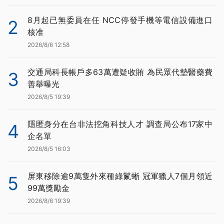
8月起已無委員在任 NCC停發手機等電信設備進口
2
核准
2026/8/6 12:58
交通局科長帳戶多63萬遭疑收賄 為民眾代墊醫藥費
3
善舉曝光
2026/8/5 19:39
隱匿身分在台非法挖角科技人才 調查局公布17家中
4
企名單
2026/8/5 16:03
屏東移除逾9萬隻外來種綠鬣蜥 冠軍獵人7個月領近
5
99萬獎勵金
2026/8/6 19:39