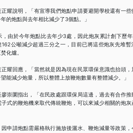
黃正耀說明，「有宣導我們炮點申請要避開學校還有一些
今年的炮點與去年相比減少了3個點。」
示，由於今年炮點比去年少3處，因此炮灰累計創下歷年新
達162公噸減少超過三分之一，目前已將這些炮灰先堆暫
至焚化爐。
黃正耀回應，「當然就是因為現在民眾環保意識也抬頭，
希望能減少炮量，所以整體上放鞭炮數量有整體減少。」
長廖崇圜指出，「在民政處跟環保局這邊，過去有合作推
電子式的鞭炮機來取代傳統鞭炮，可以來減少相關的炮灰
」
，因申請炮點需嚴格執行施放後灑水、鞭炮減量等政策，