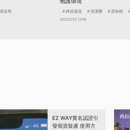
炮護環境
環保局
媽祖遶境
清潔隊
雲林縣
2023/5/12 12:56
EZ WAY實名認證引
發個資疑慮 使用方