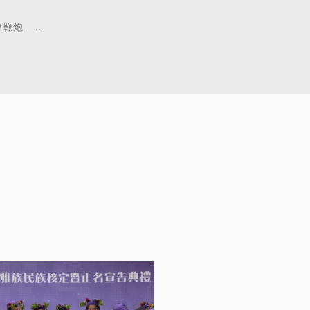
鞭炮
...