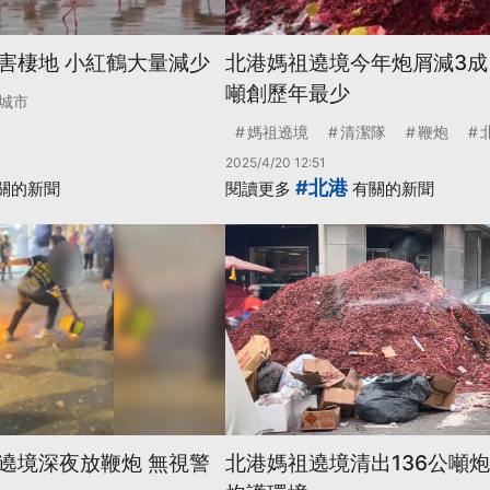
害棲地 小紅鶴大量減少
北港媽祖遶境今年炮屑減3成 
噸創歷年最少
城市
媽祖遶境
清潔隊
鞭炮
2025/4/20 12:51
#北港
關的新聞
閱讀更多
有關的新聞
遶境深夜放鞭炮 無視警
北港媽祖遶境清出136公噸炮