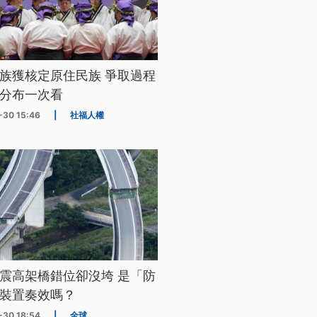
族獲核定原住民族 爭取過程
分布一次看
-30 15:46
|
社福人權
震高架橋錯位卻沒垮 是「防
裝置奏效嗎？
-30 18:54
|
全球