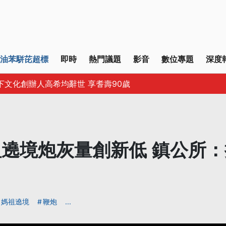
油苯駢芘超標
即時
熱門議題
影音
數位專題
深度
下文化創辦人高希均辭世 享耆壽90歲
遶境炮灰量創新低 鎮公所
媽祖遶境
鞭炮
...