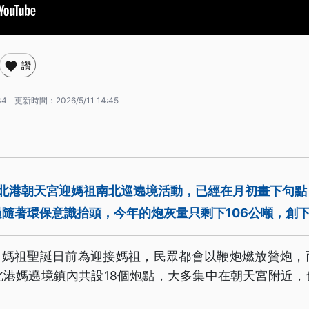
讚
34
更新時間：
2026/5/11 14:45
的北港朝天宮迎媽祖南北巡遶境活動，已經在月初畫下句
隨著環保意識抬頭，今年的炮灰量只剩下106公噸，創
3日媽祖聖誕日前為迎接媽祖，民眾都會以鞭炮燃放贊炮，
北港媽遶境鎮內共設18個炮點，大多集中在朝天宮附近，