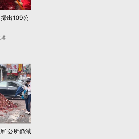
掃出109公
北港
屑 公所籲減