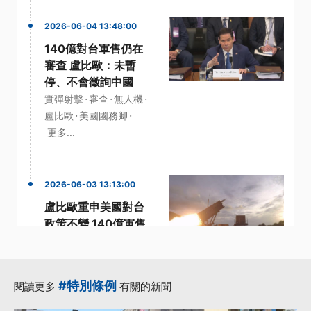
2026-06-04 13:48:00
140億對台軍售仍在
審查 盧比歐：未暫
停、不會徵詢中國
·
·
·
實彈射擊
審查
無人機
·
·
盧比歐
美國國務卿
更多...
2026-06-03 13:13:00
盧比歐重申美國對台
政策不變 140億軍售
案仍在白宮審查中
·
·
·
國安局長
審查
政策
·
·
民進黨立委
盧比歐
#特別條例
閱讀更多
有關的新聞
更多...