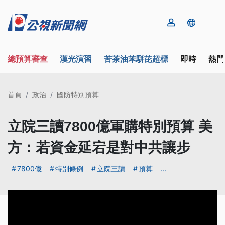
總預算審查
漢光演習
苦茶油苯駢芘超標
即時
熱門
首頁
政治
國防特別預算
立院三讀7800億軍購特別預算 美
方：若資金延宕是對中共讓步
7800億
特別條例
立院三讀
預算
...