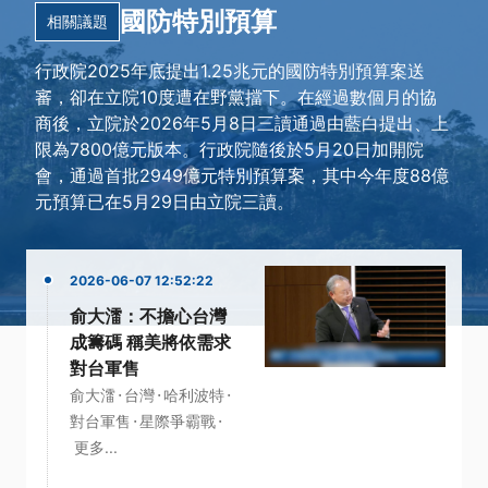
國防特別預算
相關議題
行政院2025年底提出1.25兆元的國防特別預算案送
審，卻在立院10度遭在野黨擋下。在經過數個月的協
商後，立院於2026年5月8日三讀通過由藍白提出、上
限為7800億元版本。行政院隨後於5月20日加開院
會，通過首批2949億元特別預算案，其中今年度88億
元預算已在5月29日由立院三讀。
2026-06-07 12:52:22
俞大㵢：不擔心台灣
成籌碼 稱美將依需求
對台軍售
·
·
·
俞大㵢
台灣
哈利波特
·
·
對台軍售
星際爭霸戰
更多...