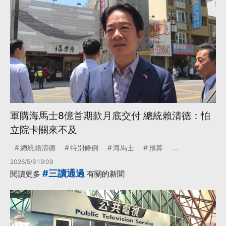
軍購海馬士8億首期款月底交付 總統賴清德：怕
立院卡關來不及
總統賴清德
特別條例
海馬士
預算
...
2026/5/9 19:09
#三讀通過
閱讀更多
有關的新聞