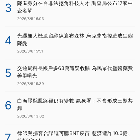
隱匿身分在台非法挖角科技人才 調查局公布17家中
3
企名單
2026/8/5 16:03
光纖無人機遺留纜線遍布森林 烏克蘭指控造成生態
4
隱憂
2026/8/6 15:51
交通局科長帳戶多63萬遭疑收賄 為民眾代墊醫藥費
5
善舉曝光
2026/8/5 19:39
白海豚颱風路徑仍有變數 氣象署：不會形成三颱共
6
舞
2026/8/6 13:02
律師與掮客合謀誆可購BNT疫苗 慈濟遭詐10.6億、
7