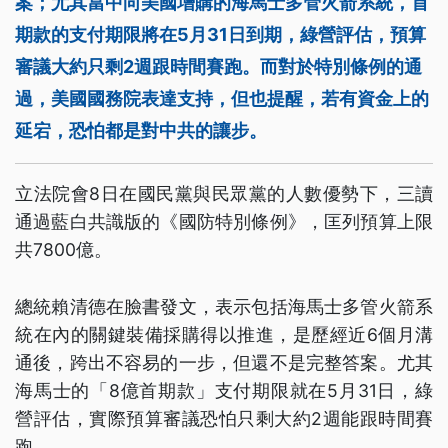
案；尤其當中向美國增購的海馬士多管火箭系統，首
期款的支付期限將在5月31日到期，綠營評估，預算
審議大約只剩2週跟時間賽跑。而對於特別條例的通
過，美國國務院表達支持，但也提醒，若有資金上的
延宕，恐怕都是對中共的讓步。
立法院會8日在國民黨與民眾黨的人數優勢下，三讀
通過藍白共識版的《國防特別條例》，匡列預算上限
共7800億。
總統賴清德在臉書發文，表示包括海馬士多管火箭系
統在內的關鍵裝備採購得以推進，是歷經近6個月溝
通後，跨出不容易的一步，但還不是完整答案。尤其
海馬士的「8億首期款」支付期限就在5月31日，綠
營評估，實際預算審議恐怕只剩大約2週能跟時間賽
跑。