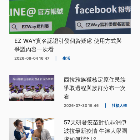
EZ WAY實名認證引發個資疑慮 使用方式與
爭議內容一次看
2026-08-04 16:47
|
生活
西拉雅族獲核定原住民族
爭取過程與族群分布一次
看
2026-07-30 15:46
|
社福人權
57天研發疫苗對抗非洲伊
波拉最新疫情 牛津大學團
隊如何辦到？