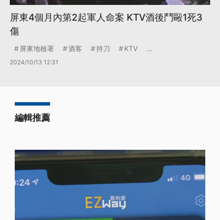
屏東4個月內第2起軍人命案 KTV酒後鬥毆1死3
傷
屏東地檢署
酒客
持刀
KTV
...
2024/10/13 12:31
編輯推薦