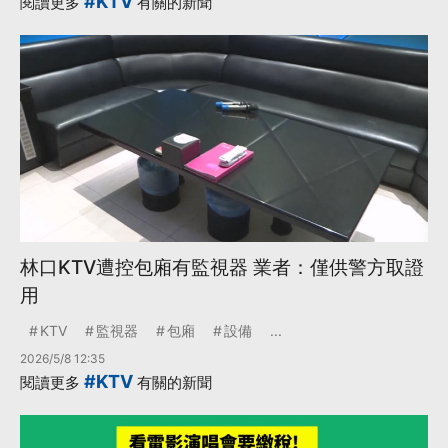
#KTV
閱讀更多
有關的新聞
林口KTV遭控包廂有監視器 業者：僅供警方取證
用
KTV
監視器
包廂
設備
...
2026/5/8 12:35
#KTV
閱讀更多
有關的新聞