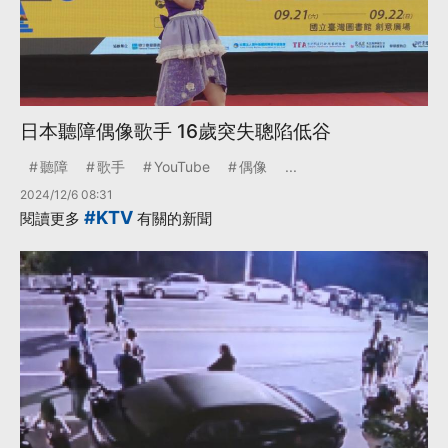
日本聽障偶像歌手 16歲突失聰陷低谷
聽障
歌手
YouTube
偶像
...
2024/12/6 08:31
#KTV
閱讀更多
有關的新聞