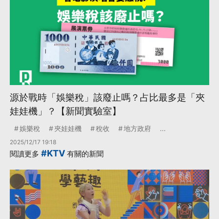
源於戰時「娛樂稅」該廢止嗎？占比最多是「夾
娃娃機」？【新聞實驗室】
娛樂稅
夾娃娃機
稅收
地方政府
...
2025/12/17 19:18
#KTV
閱讀更多
有關的新聞