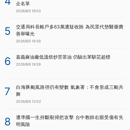
4
企名單
2026/8/5 16:03
交通局科長帳戶多63萬遭疑收賄 為民眾代墊醫藥費
5
善舉曝光
2026/8/5 19:39
嘉義麻油廠低溫焙炒苦茶油 仍驗出苯駢芘超標
6
2026/8/6 19:39
白海豚颱風路徑仍有變數 氣象署：不會形成三颱共
7
舞
2026/8/6 13:02
遭準國一生持斷裂掃把攻擊 台中教師右眼受傷有失
8
明風險