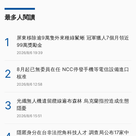
最多人閱讀
屏東移除逾9萬隻外來種綠鬣蜥 冠軍獵人7個月領近
1
99萬獎勵金
2026/8/6 19:39
8月起已無委員在任 NCC停發手機等電信設備進口
2
核准
2026/8/6 12:58
光纖無人機遺留纜線遍布森林 烏克蘭指控造成生態
3
隱憂
2026/8/6 15:51
隱匿身分在台非法挖角科技人才 調查局公布17家中