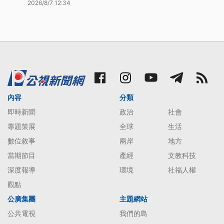
2026/8/7 12:34
內容
分類
即時新聞
政治
社會
專題策展
全球
生活
數位敘事
兩岸
地方
當期節目
產經
文教科技
深度報導
環境
社福人權
觀點
公廣集團
主題網站
公共電視
我們的島