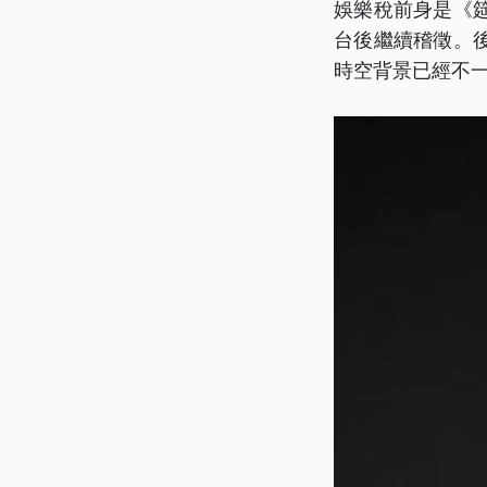
娛樂稅前身是《
台後繼續稽徵。
時空背景已經不