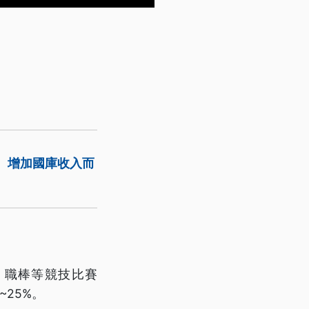
、增加國庫收入而
%、職棒等競技比賽
~25%。