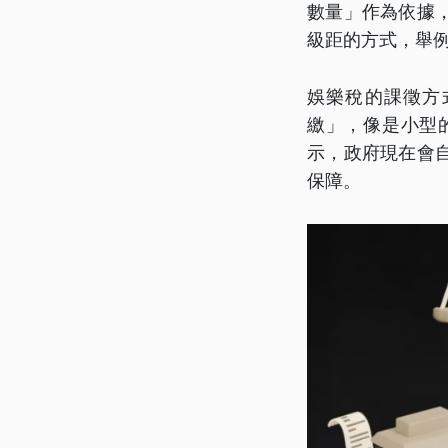
數量」作為依據
級距的方式，舉例
娛樂稅的課徵方
繳」，像是小型
示，政府現在會
保障。