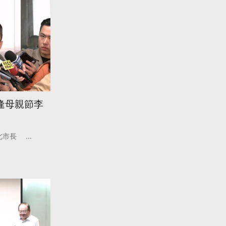
逢母親節李
北市長
...