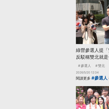
綠營參選人提「
反駁稱雙北就是
參選人
雙北
2026/5/20 12:34
#參選人
閱讀更多