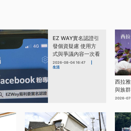
EZ WAY實名認證引
發個資疑慮 使用方
式與爭議內容一次看
2026-08-04 16:47
|
生活
西拉雅
與族群
2026-07