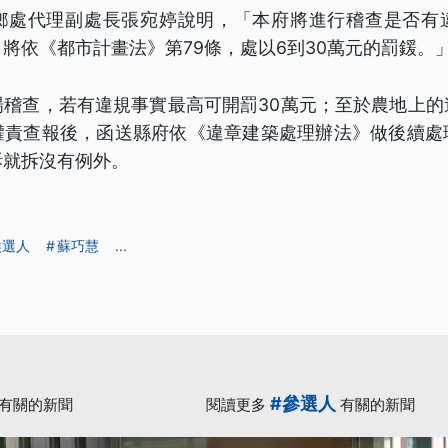
鄉處代理副處長張宛婷說明，「本府將進行稽查是否有
將依《都市計畫法》第79條，處以6到30萬元的罰鍰。
場稽查，若有違規事實最高可開罰30萬元；至於農地上的
權責查報後，函送縣府依《違章建築處理辦法》做後續處
拆就拆沒有例外。
候選人
蘇巧慧
...
#參選人
有關的新聞
閱讀更多
有關的新聞