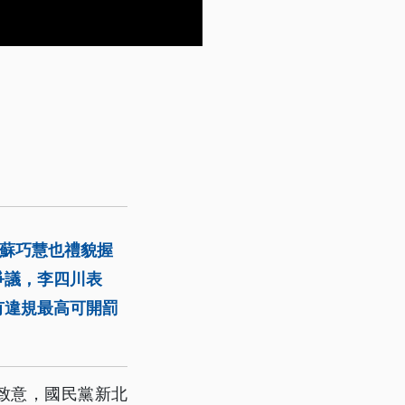
和蘇巧慧也禮貌握
爭議，李四川表
有違規最高可開罰
致意，國民黨新北