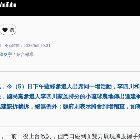
讚
9
更新時間：
2026/5/5 20:31
陳奐宇
/ 綜合報導
溫，今（5）日下午藍綠參選人出席同一場活動，李四川
注，國民黨參選人李四川家族持分的小琉球農地傳出違建
違建該拆就拆，絕無例外；縣府則表示將會到場稽查，如
間，一前一後上台致詞，但門口碰到面雙方展現風度握手