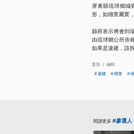
屏東縣琉球鄉城
形，如稽查屬實，
縣府表示將會到
由琉球鄉公所依
如果是違建，該
姜筑
/
編輯
違建
稽查
#參選人
閱讀更多