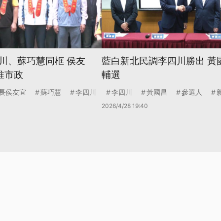
川、蘇巧慧同框 侯友
藍白新北民調李四川勝出 黃
推市政
輔選
長侯友宜
蘇巧慧
李四川
李四川
黃國昌
參選人
2026/4/28 19:40