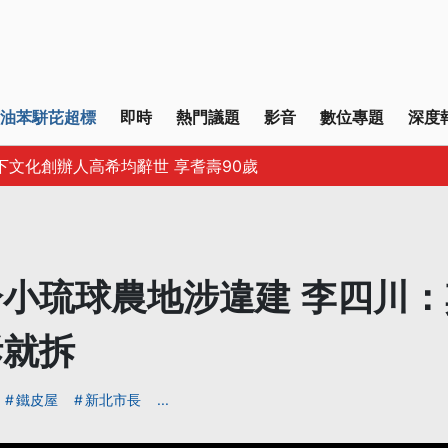
油苯駢芘超標
即時
熱門議題
影音
數位專題
深度
下文化創辦人高希均辭世 享耆壽90歲
小琉球農地涉違建 李四川
拆就拆
鐵皮屋
新北市長
...