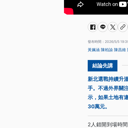
發布時間：
2026/5/5 19:3
黃姵涵
陳柏諭
陳昌維
新北選戰持續升
手。不過外界關
示，如果土地有
30萬元。
2人錯開到場時