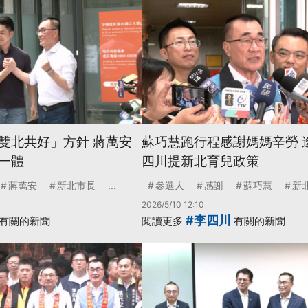
雙北共好」方針 蔣萬安
蘇巧慧跑行程感謝媽媽辛勞 
一體
四川提新北育兒政策
蔣萬安
新北市長
...
參選人
感謝
蘇巧慧
新
2026/5/10 12:10
#李四川
有關的新聞
閱讀更多
有關的新聞