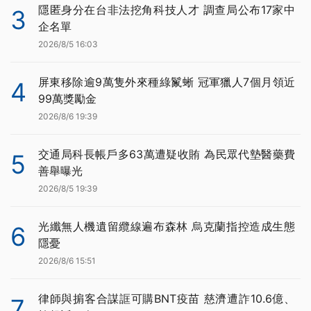
隱匿身分在台非法挖角科技人才 調查局公布17家中
3
企名單
2026/8/5 16:03
屏東移除逾9萬隻外來種綠鬣蜥 冠軍獵人7個月領近
4
99萬獎勵金
2026/8/6 19:39
交通局科長帳戶多63萬遭疑收賄 為民眾代墊醫藥費
5
善舉曝光
2026/8/5 19:39
光纖無人機遺留纜線遍布森林 烏克蘭指控造成生態
6
隱憂
2026/8/6 15:51
律師與掮客合謀誆可購BNT疫苗 慈濟遭詐10.6億、
7