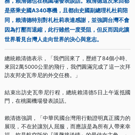
務，賴清德也在桃園場發表談話。賴清德這次來回都
是搭乘史國A340專機，且都由史國副總理札杜莉陪
同，賴清德特別對札杜莉表達感謝，並強調台灣不會
因為打壓而退縮，此行雖然一度受阻，但反而因此讓
世界看見台灣人走向世界的決心與意志。
總統賴清德表示，「我們回來了，歷經了84個小時、
來回2萬5000公里的飛行，我們圓滿完成了這一次拜
訪友邦史瓦帝尼的外交任務。」
結束出訪史瓦帝尼行程，總統賴清德5日上午返抵國
門，在桃園機場發表談話。
賴清德強調，「中華民國台灣用行動證明真正國力的
展現，不在於讓別人屈服，而應該是為所有人帶來幸
福，妳是航空版的『溫馨接送情』的最佳女主角。」