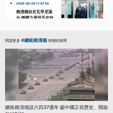
2026-05-05 11:47:55
賴清德自史瓦帝尼返
台 稱國力展現不在於
讓人屈服
·
中華民國台灣
史瓦帝尼
·
·
·
總統賴清德
賴清德
#總統賴清德
閱讀更多
有關的新聞
·
中國施壓
更多...
總統賴清德談六四37週年 籲中國正視歷史、開啟