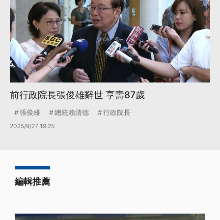
前行政院長張俊雄辭世 享壽87歲
張俊雄
總統賴清德
行政院長
2025/9/27 19:25
編輯推薦