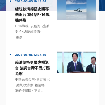
2026-05-05 19:48:44
總統賴清德搭史國專
機返台 我4架F-16戰
機伴飛
·
·
·
F-16戰機
以色列
感謝
·
·
支持
總統賴清德
更多...
2026-05-05 12:34:59
賴清德搭史國專機返
台 強調台灣不因打壓
退縮
·
中華民國台灣
史瓦帝尼
·
·
·
總統賴清德
賴清德
·
飛航情報區
更多...