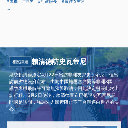
專機
世界
行政院長
最佳女主角
...
賴清德訪史瓦帝尼
相關議題
總統賴清德原定4月22日出訪非洲友邦史瓦帝尼，但出
訪前夕總統府宣布，由於中國施壓塞席爾等非洲3國，
導致專機飛航許可遭無預警取消，因此決定暫緩此次出
訪行程。5月2日傍晚，賴清德宣布已抵達史瓦帝尼展
開國是訪問，強調外力因素阻止不了台灣邁向世界的決
心。