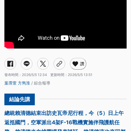
讚
發布時間：
2026/5/5 12:34
更新時間：
2026/5/5 13:51
葉霈萱
方雋淮
/ 綜合報導
總統賴清德結束出訪史瓦帝尼行程，今（5）日上午
返抵國門，空軍派出4架F-16戰機實施伴飛護航任