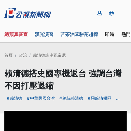
總預算審查
漢光演習
苦茶油苯駢芘超標
即時
熱門
首頁
政治
賴清德訪史瓦帝尼
賴清德搭史國專機返台 強調台灣
不因打壓退縮
賴清德
中華民國台灣
總統賴清德
飛航情報區
...