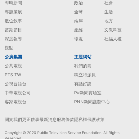
即時新聞
政治
社會
專題策展
全球
生活
數位敘事
兩岸
地方
當期節目
產經
文教科技
深度報導
環境
社福人權
觀點
公廣集團
主題網站
公共電視
我們的島
PTS TW
獨立特派員
公視台語台
有話好說
中華電視公司
P#新聞實驗室
客家電視台
PNN新聞議題中心
關於我們
更正啟事
最新消息
服務條款
隱私權保護政策
Copyright © 2020 Public Television Service Foundation. All Rights
Reserved.