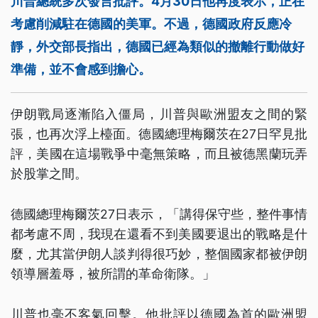
川普總統多次發言批評。4月30日他再度表示，正在
考慮削減駐在德國的美軍。不過，德國政府反應冷
靜，外交部長指出，德國已經為類似的撤離行動做好
準備，並不會感到擔心。
伊朗戰局逐漸陷入僵局，川普與歐洲盟友之間的緊
張，也再次浮上檯面。德國總理梅爾茨在27日罕見批
評，美國在這場戰爭中毫無策略，而且被德黑蘭玩弄
於股掌之間。
德國總理梅爾茨27日表示，「講得保守些，整件事情
都考慮不周，我現在還看不到美國要退出的戰略是什
麼，尤其當伊朗人談判得很巧妙，整個國家都被伊朗
領導層羞辱，被所謂的革命衛隊。」
川普也毫不客氣回擊。他批評以德國為首的歐洲盟