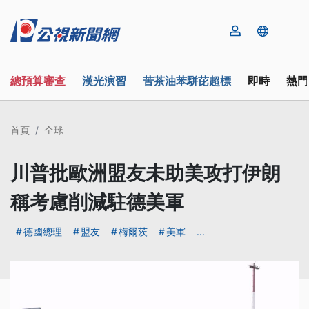
總預算審查
漢光演習
苦茶油苯駢芘超標
即時
熱門
首頁
全球
川普批歐洲盟友未助美攻打伊朗
稱考慮削減駐德美軍
德國總理
盟友
梅爾茨
美軍
...