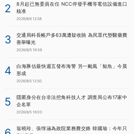
8月起已無委員在任 NCC停發手機等電信設備進口
2
核准
2026/8/6 12:58
交通局科長帳戶多63萬遭疑收賄 為民眾代墊醫藥費
3
善舉曝光
2026/8/5 19:39
白海豚估最快週五發布海警 另一颱風「鯨魚」今晨
4
形成
2026/8/5 12:50
隱匿身分在台非法挖角科技人才 調查局公布17家中
5
企名單
2026/8/5 16:03
翁曉玲、張惇涵為政院業務費交鋒 韓國瑜：今年只
6