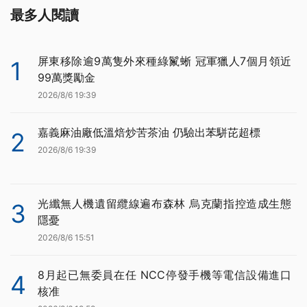
最多人閱讀
屏東移除逾9萬隻外來種綠鬣蜥 冠軍獵人7個月領近
1
99萬獎勵金
2026/8/6 19:39
嘉義麻油廠低溫焙炒苦茶油 仍驗出苯駢芘超標
2
2026/8/6 19:39
光纖無人機遺留纜線遍布森林 烏克蘭指控造成生態
3
隱憂
2026/8/6 15:51
8月起已無委員在任 NCC停發手機等電信設備進口
4
核准