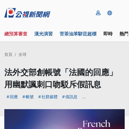
總預算審查
漢光演習
苦茶油苯駢芘超標
即時
熱門
首頁
全球
法外交部創帳號「法國的回應」
用幽默諷刺口吻駁斥假訊息
回應
帳號
社群媒體
假訊息
...