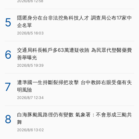
2026/8/6 12:58
隱匿身分在台非法挖角科技人才 調查局公布17家中
5
企名單
2026/8/5 16:03
交通局科長帳戶多63萬遭疑收賄 為民眾代墊醫藥費
6
善舉曝光
2026/8/5 19:39
遭準國一生持斷裂掃把攻擊 台中教師右眼受傷有失
7
明風險
2026/8/7 12:34
白海豚颱風路徑仍有變數 氣象署：不會形成三颱共
8
舞
2026/8/6 13:02