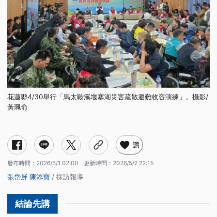
花蓮縣4/30舉行「馬太鞍溪堰塞湖災害疏散避難收容演練」。攝影/
黃珮俞
以致災情境三進行演練 如何避難撤離以及因應突發狀況
演練過程中發現人力不足 盼引入民間力量協助
讚
發布時間：
2026/5/1 02:00
更新時間：
2026/5/2 22:15
張岱屏
陳添寶
/ 採訪報導