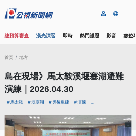
總預算審查
漢光演習
即時
熱門議題
影音
數位
首頁
地方
島在現場》馬太鞍溪堰塞湖避難
演練｜2026.04.30
馬太鞍
堰塞湖
災後重建
演練
...