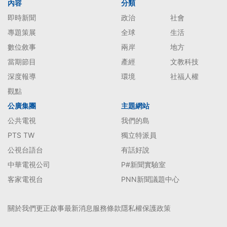
內容
分類
即時新聞
政治
社會
專題策展
全球
生活
數位敘事
兩岸
地方
當期節目
產經
文教科技
深度報導
環境
社福人權
觀點
公廣集團
主題網站
公共電視
我們的島
PTS TW
獨立特派員
公視台語台
有話好說
中華電視公司
P#新聞實驗室
客家電視台
PNN新聞議題中心
關於我們
更正啟事
最新消息
服務條款
隱私權保護政策