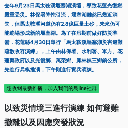
去年9月23日馬太鞍溪堰塞湖潰壩，導致花蓮光復鄉
嚴重受災。林保署降挖引流，堰塞湖雖然已幾近消
失，但馬太鞍溪河道仍有2.8億巨量土砂，未來仍可
能崩塌形成新的堰塞湖。為了在汛期前做好防災準
備，花蓮縣4月30日舉行「馬太鞍溪堰塞湖災害避難
疏散收容演練」，上午由林保署、水利署、軍方、花
蓮縣政府以及光復鄉、萬榮鄉、鳳林鎮三鄉鎮公所，
先進行兵棋推演，下午則進行實兵演練。
想收到最新推播，加入我們的島line社群
以致災情境三進行演練 如何避難
撤離以及因應突發狀況