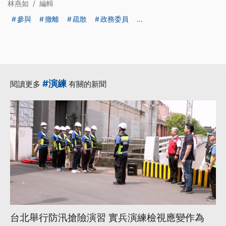
林燕如
/
編輯
分署估算，該堰塞湖蓄水量約270萬噸，蓄水面積約10公頃。
經過評估後，花蓮分署進行溢流口降挖工程，在10月29日壩體
參與
撤離
疏散
政務委員
...
如預期破壞後溢流，洪峰過去後，確認無災情傳出，立霧溪水
位恢復正常，正式解除立霧溪堰塞湖危機。
#演練
閱讀更多
有關的新聞
台北舉行防汛搶險演習 實兵演練檢視應變作為