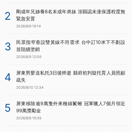
剛成年兄姊養8名未成年弟妹 澎縣認未達保護程度無
2
緊急安置
2026/8/9 19:14
民眾指窄巷設雙黃線不符需求 台中訂10米下不劃設
3
並陸續塗銷
2026/8/9 12:09
屏東男嬰送私托3日後猝逝 縣府初判疑托育人員照顧
4
疏失
2026/8/10 12:34
屏東移除逾9萬隻外來種綠鬣蜥 冠軍獵人7個月領近
5
99萬獎勵金
2026/8/6 19:39