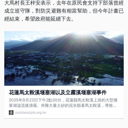
大馬村長王梓安表示，去年在原民會支持下部落曾經
成立巡守隊，對防災避難有相當幫助，但今年計畫已
經結束，希望政府能延續下去。
花蓮馬太鞍溪堰塞湖以及立霧溪堰塞湖事件
2025年9月23日下午2點30分，花蓮縣馬太鞍溪上游的大型堰
塞湖溢流後潰壩。夾雜大量土砂的泥水順著馬太鞍溪，導致近
半的光復鄉都陷入泥流中，至今的災後重建仍是漫漫長路，而
ourisland.pts.org.tw
在上游仍有大量土砂是潛在的威脅。 同年10月17日，在花蓮立
霧溪上游，太魯閣地區的靳珩隧道西口175.5K處，也發生邊坡
土石崩落，大量土石阻塞立霧溪河道形成堰塞湖。林保署花蓮