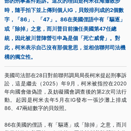
部的刑事案件起訴。這次的理由是柯米在海灘散步
時，隨手拍下並上傳到個人IG，貝殼排列成的2個數
字，「86」、「47」。86在美國俚語中有「驅逐」
或「除掉」之意，而川普目前擔任美國第47任總
統，因此被川普陣營引申為是個「死亡威脅」。對
此，柯米表示自己沒有那個意思，並相信聯邦司法機
構的獨立性。
美國司法部在28日對前聯邦調局局長柯米提起刑事訴
訟，這是繼去（2025）年9月，柯米被指控在2020
年向國會做偽證，及妨礙國會調查後的第2次司法行
動。起因是柯米去年5月在IG發布一張沙灘上排成
86、47兩組數字的貝殼照。
86在美國的俚語，有「驅逐」或「除掉」之意，而川