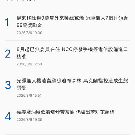
屏東移除逾9萬隻外來種綠鬣蜥 冠軍獵人7個月領近
1
99萬獎勵金
2026/8/6 19:39
8月起已無委員在任 NCC停發手機等電信設備進口
2
核准
2026/8/6 12:58
光纖無人機遺留纜線遍布森林 烏克蘭指控造成生態
3
隱憂
2026/8/6 15:51
嘉義麻油廠低溫焙炒苦茶油 仍驗出苯駢芘超標
4
2026/8/6 19:39