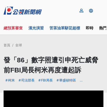
總預算審查
漢光演習
苦茶油苯駢芘超標
即時
熱門
首頁
全球
發「86」數字照遭引申死亡威脅
前FBI局長柯米再度遭起訴
柯米
司法部長
FBI局長
華盛頓特區
...