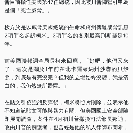
普目前擔任美國第47任總統，因此被川普陣營引申為
是個「死亡威脅」。
檢方於是以威脅美國總統的生命和跨州傳遞威脅訊息
2項罪名起訴柯米。2項罪名的各別最高刑期都是10
年。
前美國聯邦調查局長柯米回應，「好吧，他們又來
了，這次是關於1年前在北卡羅萊納州沙灘的貝殼
照，到底是有完沒完？但我的立場始終沒變，我是清
白的，我仍然無所畏懼。」
在貼文引發強烈反彈後，柯米將照片刪除，並表示他
不知道該貼文可能與暴力有關。但美國國土安全部隨
即展開調查，案件在4月初川普撤換司法部長邦迪，
改由川普的擁護者，也曾經是他的私人律師布蘭希，