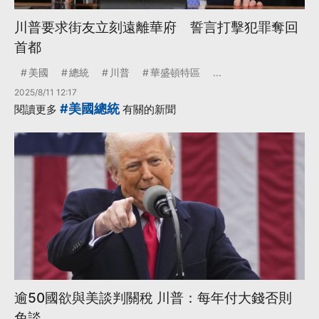
川普要求街友立刻遠離華府 誓言打擊犯罪奪回
首都
美國
總統
川普
華盛頓特區
...
2025/8/11 12:17
#美國總統
閱讀更多
有關的新聞
逾50國欲與美談判關稅 川普：每年付大錢否則
免談