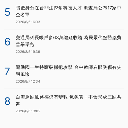
隱匿身分在台非法挖角科技人才 調查局公布17家中
5
企名單
2026/8/5 16:03
交通局科長帳戶多63萬遭疑收賄 為民眾代墊醫藥費
6
善舉曝光
2026/8/5 19:39
遭準國一生持斷裂掃把攻擊 台中教師右眼受傷有失
7
明風險
2026/8/7 12:34
白海豚颱風路徑仍有變數 氣象署：不會形成三颱共
8
舞
2026/8/6 13:02