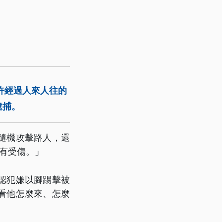
許經過人來人往的
逮捕。
隨機攻擊路人，還
有受傷。」
認犯嫌以腳踢擊被
看他怎麼來、怎麼