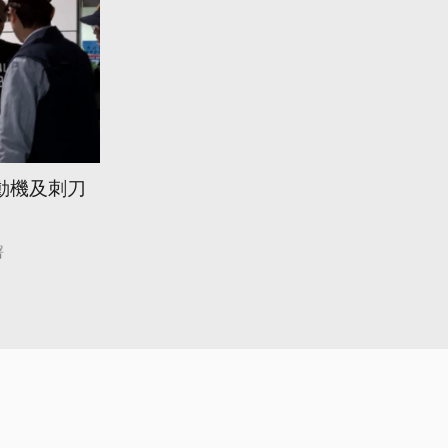
動機及刺刀
署