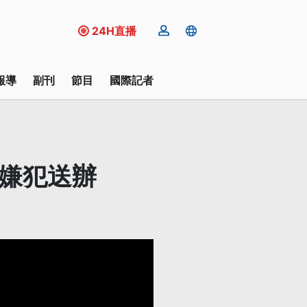
24H直播
報導
副刊
節目
國際記者
將嫌犯送辦