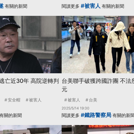
遂
#被害人
有關的新聞
閱讀更多
有關的新聞
逃亡近30年 高院逆轉判
台美聯手破獲跨國詐團 不法所
元
安全帽
被害人
被害人
台美
2025/5/14 19:30
#鐵路警察局
有關的新聞
閱讀更多
有關的新