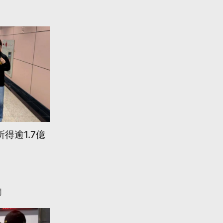
得逾1.7億
聞