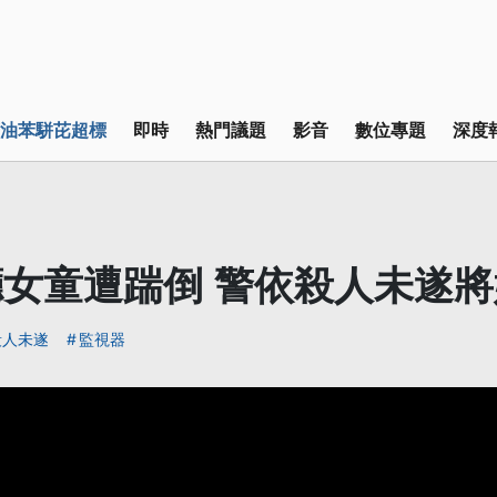
油苯駢芘超標
即時
熱門議題
影音
數位專題
深度
女童遭踹倒 警依殺人未遂
殺人未遂
監視器