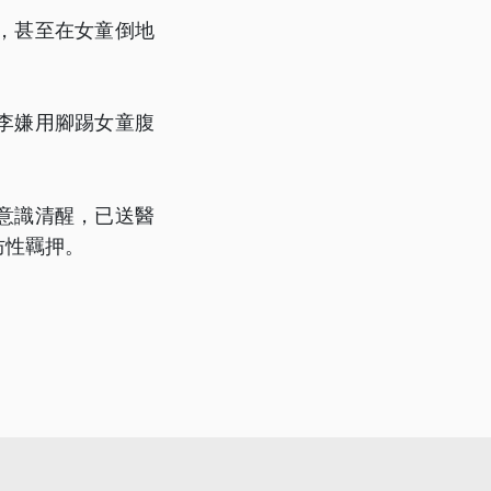
，甚至在女童倒地
李嫌用腳踢女童腹
意識清醒，已送醫
防性羈押。