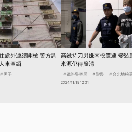
住處外連續開槍 警方調
高鐵持刀男嫌南投遭逮 變裝
人車查緝
來源仍待釐清
男子
鐵路警察局
變裝
台北地檢
2024/11/18 12:31