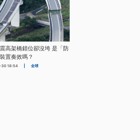
震高架橋錯位卻沒垮 是「防
裝置奏效嗎？
-30 18:54
|
全球