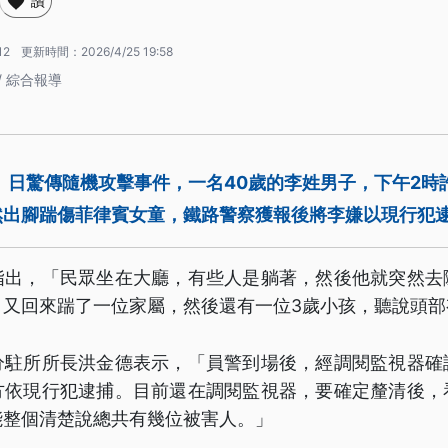
讚
12
更新時間：
2026/4/25 19:58
/ 綜合報導
）日驚傳隨機攻擊事件，一名40歲的李姓男子，下午2時
然出腳踹傷菲律賓女童，鐵路警察獲報後將李嫌以現行犯
指出，「民眾坐在大廳，有些人是躺著，然後他就突然去
。又回來踹了一位家屬，然後還有一位3歲小孩，聽說頭部
分駐所所長洪金德表示，「員警到場後，經調閱監視器確
方依現行犯逮捕。目前還在調閱監視器，要確定釐清後，
能整個清楚說總共有幾位被害人。」