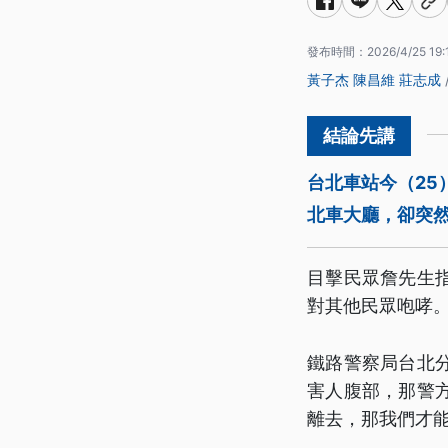
發布時間：
2026/4/25 19:
黃子杰
陳昌維
莊志成
台北車站今（25
北車大廳，卻突
目擊民眾詹先生
對其他民眾咆哮
鐵路警察局台北
害人腹部，那警
離去，那我們才