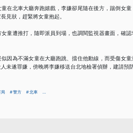
女童在北車大廳奔跑嬉戲，李嫌卻尾隨在後方，踹倒女童
家長見狀，趕緊將女童抱起。
有女童遭推打，隨即派員到場，也調閱監視器畫面，確認
疑似因為不滿女童在大廳跑跳、擋住他動線，而受傷女童
殺人未遂罪嫌，傍晚將李嫌移送台北地檢署偵辦，建請預
察局
警方
北車
...