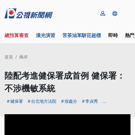
總預算審查
漢光演習
苦茶油苯駢芘超標
即時
熱門
首頁
兩岸
陸配考進健保署成首例 健保署：
不涉機敏系統
健保署
台北地方法院
假處分
李貞秀
...