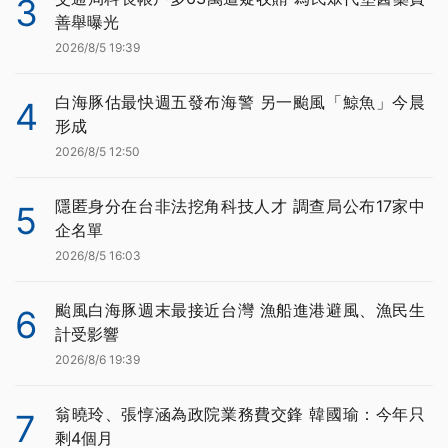
3
善舉曝光
2026/8/5 19:39
白海豚估最快週五發布海警 另一颱風「鯨魚」今晨
4
形成
2026/8/5 12:50
隱匿身分在台非法挖角科技人才 調查局公布17家中
5
企名單
2026/8/5 16:03
颱風白海豚週末最接近台灣 漁船進港避風、漁民生
6
計受影響
2026/8/6 19:39
翁曉玲、張惇涵為政院業務費交鋒 韓國瑜：今年只
7
剩4個月