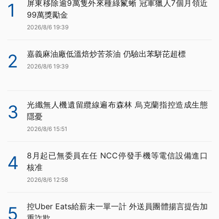
屏東移除逾9萬隻外來種綠鬣蜥 冠軍獵人7個月領近
1
99萬獎勵金
2026/8/6 19:39
嘉義麻油廠低溫焙炒苦茶油 仍驗出苯駢芘超標
2
2026/8/6 19:39
光纖無人機遺留纜線遍布森林 烏克蘭指控造成生態
3
隱憂
2026/8/6 15:51
8月起已無委員在任 NCC停發手機等電信設備進口
4
核准
2026/8/6 12:58
控Uber Eats給薪未一單一計 外送員團體揚言提告加
5
重詐欺