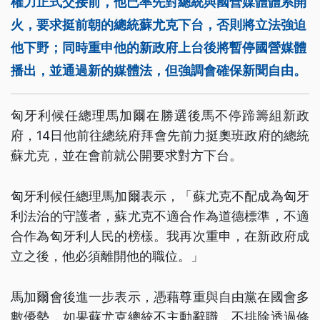
權力正式交接前，他已率先對總統與國營媒體體系開
火，要求挺前朝的總統蘇尤克下台，否則將立法強迫
他下野；同時重申他的新政府上台後將暫停國營媒體
播出，並通過新的媒體法，但強調會確保新聞自由。
匈牙利候任總理馬加爾在勝選後馬不停蹄籌組新政
府，14日他前往總統府拜會先前力挺奧班政府的總統
蘇尤克，並在會前就公開要求對方下台。
匈牙利候任總理馬加爾表示，「蘇尤克不配成為匈牙
利法治的守護者，蘇尤克不適合作為道德標準，不適
合作為匈牙利人民的榜樣。我再次重申，在新政府成
立之後，他必須離開他的職位。」
馬加爾會後進一步表示，憑藉尊重與自由黨在國會多
數優勢，如果蘇尤克總統不主動辭職，不排除透過修