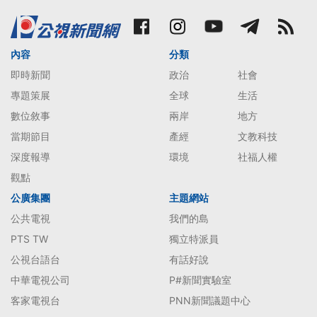
內容
分類
即時新聞
政治
社會
專題策展
全球
生活
數位敘事
兩岸
地方
當期節目
產經
文教科技
深度報導
環境
社福人權
觀點
公廣集團
主題網站
公共電視
我們的島
PTS TW
獨立特派員
公視台語台
有話好說
中華電視公司
P#新聞實驗室
客家電視台
PNN新聞議題中心