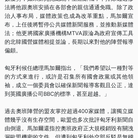
法將他跟奧班安插在各部會的親信通通免職。除了政
治人事布局，媒體政策也成為改革重點，馬加爾宣
布，上任後將暫停公共媒體新聞服務，並推動新媒體
法；他更將國家廣播機構MTVA跟淪為政府宣傳工具
的北韓國營媒體相提並論，長期以來對他的陣營報導
偏頗。
匈牙利候任總理馬加爾指出，「我們希望以一種對等
的方式來進行，或許是召集所有國會政黨或其他領
袖，成立一個委員會以確保新聞報導客觀且公正，達
到英國廣播公司BBC的標準，甚至超越。」
過去奧班陣營的盟友掌控超過400家媒體，讓獨立媒
體幾乎沒有生存空間，歐盟也多次批評匈牙利新聞自
由倒退。馬加爾還指控奧班政府正大規模銷毀有關洩
漏歐盟機密的文件，但遭到匈牙利外交部反駁是無稽