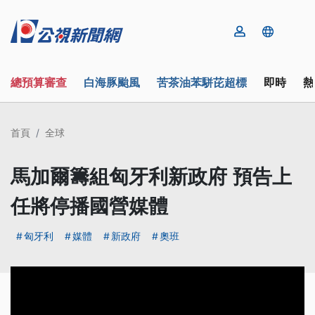
總預算審查
白海豚颱風
苦茶油苯駢芘超標
即時
熱
首頁
全球
馬加爾籌組匈牙利新政府 預告上
任將停播國營媒體
匈牙利
媒體
新政府
奧班