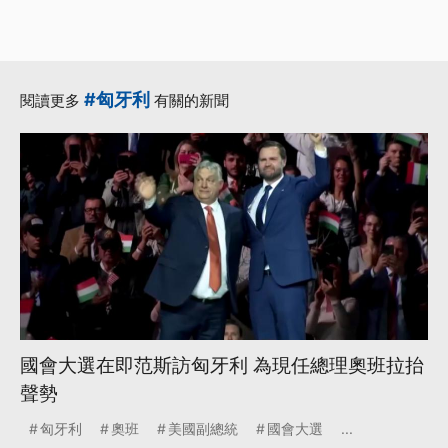
#匈牙利
閱讀更多
有關的新聞
國會大選在即范斯訪匈牙利 為現任總理奧班拉抬
聲勢
匈牙利
奧班
美國副總統
國會大選
...