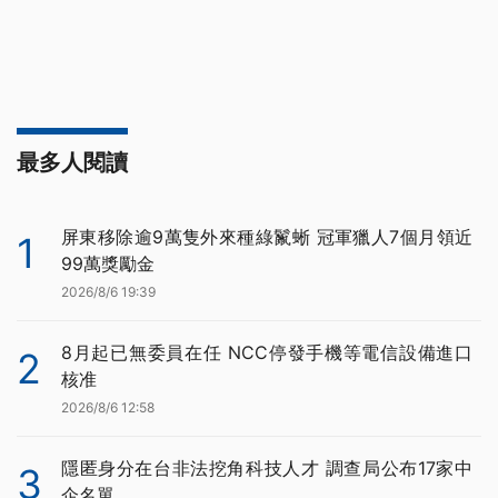
最多人閱讀
屏東移除逾9萬隻外來種綠鬣蜥 冠軍獵人7個月領近
1
99萬獎勵金
2026/8/6 19:39
8月起已無委員在任 NCC停發手機等電信設備進口
2
核准
2026/8/6 12:58
隱匿身分在台非法挖角科技人才 調查局公布17家中
3
企名單