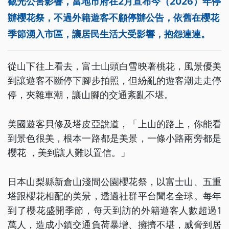
觀光公害影響，當地市府在2月宣布今（2026）年停
辦櫻花祭，不過外籍遊客不顧停辦公告，依舊在櫻花
季節湧入市區，讓居民生活大受影響，抱怨連連。
從山下往上看去，富士山頭白雪映著桃花，風景優美
到讓遊客不斷停下腳步拍照，但紛亂的遊客潮走走停
停，夾雜車潮，讓山腳的交通紊亂不堪。
美國遊客貝修及塔皮亞說道，「上山的路上，你能看
到景色很美，根本一路都是美景，一條小路兩旁都是
櫻花 ，美到讓人難以置信。」
日本山梨縣新倉山淺間公園櫻花祭，以富士山、五重
塔跟櫻花相配的美景，透過社群平台聞名全球。每年
到了櫻花盛開季節，每天到訪的外籍遊客人數超過1
萬人，造成小鎮交通負荷暴增、擁擠不堪，威脅到居