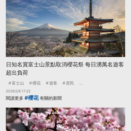
日知名賞富士山景點取消櫻花祭 每日湧萬名遊客
超出負荷
富士山
櫻花
遊客
居民
...
2026/2/6 17:22
#櫻花
閱讀更多
有關的新聞