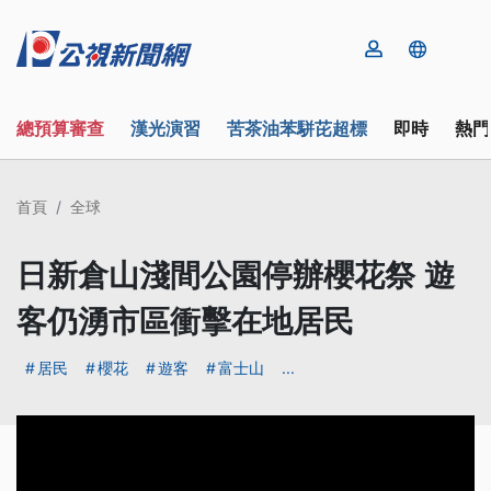
總預算審查
漢光演習
苦茶油苯駢芘超標
即時
熱門
首頁
全球
日新倉山淺間公園停辦櫻花祭 遊
客仍湧市區衝擊在地居民
居民
櫻花
遊客
富士山
...