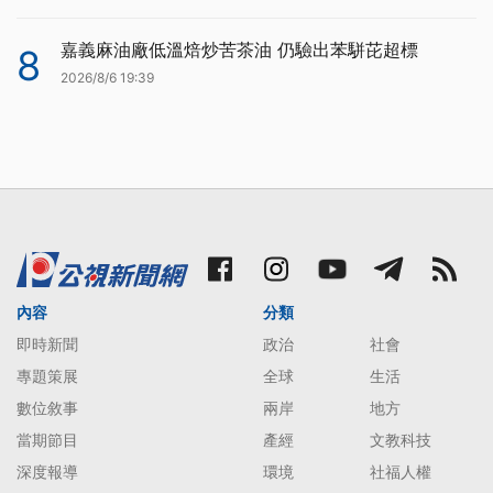
嘉義麻油廠低溫焙炒苦茶油 仍驗出苯駢芘超標
8
2026/8/6 19:39
內容
分類
即時新聞
政治
社會
專題策展
全球
生活
數位敘事
兩岸
地方
當期節目
產經
文教科技
深度報導
環境
社福人權