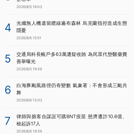
2026/8/5 16:03
光纖無人機遺留纜線遍布森林 烏克蘭指控造成生態
4
隱憂
2026/8/6 15:51
交通局科長帳戶多63萬遭疑收賄 為民眾代墊醫藥費
5
善舉曝光
2026/8/5 19:39
白海豚颱風路徑仍有變數 氣象署：不會形成三颱共
6
舞
2026/8/6 13:02
律師與掮客合謀誆可購BNT疫苗 慈濟遭詐10.6億、
7
檢起訴17人
2026/8/6 19:39