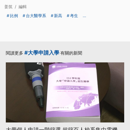
姜筑
/
編輯
比例
台大醫學系
新高
考生
...
#大學申請入學
閱讀更多
有關的新聞
大學個人申請一階篩選 超篩百人校系集中電機、