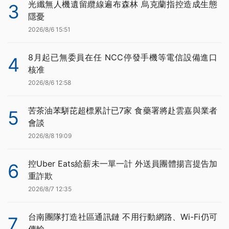
光纖無人機遺留纜線遍布森林 烏克蘭指控造成生態
3
隱憂
2026/8/6 15:51
8月起已無委員在任 NCC停發手機等電信設備進口
4
核准
2026/8/6 12:58
苦茶油苯駢芘超標累計已7家 食藥署將赴雲嘉與業者
5
會談
2026/8/8 19:09
控Uber Eats給薪未一單一計 外送員團體揚言提告加
6
重詐欺
2026/8/7 12:35
台南團隊打造社區通訊鏈 不用行動網路、Wi-Fi仍可
7