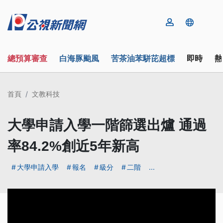
總預算審查
白海豚颱風
苦茶油苯駢芘超標
即時
熱
首頁
文教科技
大學申請入學一階篩選出爐 通過
率84.2%創近5年新高
大學申請入學
報名
級分
二階
...