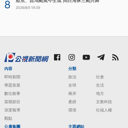
鯨魚、昌鴻颱風今生成 與白海豚三颱共舞
8
2026/8/5 19:39
內容
分類
即時新聞
政治
社會
專題策展
全球
生活
數位敘事
兩岸
地方
當期節目
產經
文教科技
深度報導
環境
社福人權
觀點
公廣集團
主題網站