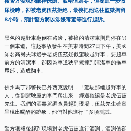
後警方發現他眼神恍惚、酒精值為零，但要進一步做
尿檢時，卻被老虎伍茲拒絕，最後把他送往監獄拘留
8小時，預計警方將以涉嫌毒駕等進行起訴。
黑色的越野車翻倒在路邊，被撞的清潔車則是停在另
一個車道。這起事故發生在美東時間27日下午，美國
知名高爾夫球選手老虎伍茲疑似駕駛越野車，要超車
前方的清潔車，卻因為車道狹窄擦撞到清潔車的拖車
尾部，造成翻車。
佛州馬丁郡警長巴丹西克說明，「駕駛那輛越野車的
人，從副駕駛座的車門爬出來，經過確認是老虎伍茲
先生。我們的酒毒駕調查員趕到現場，伍茲先生確實
呈現出喝醉的跡象，他們對他進行了多項測試。」
警方獲報後趕到現場對老虎伍茲進行酒測，酒測值卻