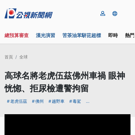
總預算審查
漢光演習
苦茶油苯駢芘超標
即時
熱門
首頁
全球
高球名將老虎伍茲佛州車禍 眼神
恍惚、拒尿檢遭警拘留
老虎伍茲
佛州
越野車
毒駕
...