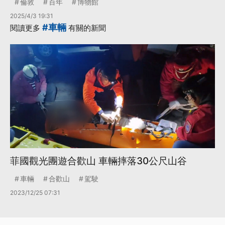
倫敦
百年
博物館
2025/4/3 19:31
#車輛
閱讀更多
有關的新聞
菲國觀光團遊合歡山 車輛摔落30公尺山谷
車輛
合歡山
駕駛
2023/12/25 07:31