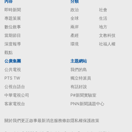
內容
分類
即時新聞
政治
社會
專題策展
全球
生活
數位敘事
兩岸
地方
當期節目
產經
文教科技
深度報導
環境
社福人權
觀點
公廣集團
主題網站
公共電視
我們的島
PTS TW
獨立特派員
公視台語台
有話好說
中華電視公司
P#新聞實驗室
客家電視台
PNN新聞議題中心
關於我們
更正啟事
最新消息
服務條款
隱私權保護政策