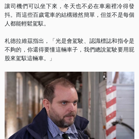
讓司機們可以坐下來，冬天也不必在車廂裡冷得發
抖。而這些百歲電車的結構雖然簡單，但並不是每個
人都能輕鬆駕馭。
札德拉維茲指出，「光是會駕駛、認識標誌和指令是
不夠的，你還得要懂這輛車子，我們總說駕駛要用屁
股來駕馭這輛車。」