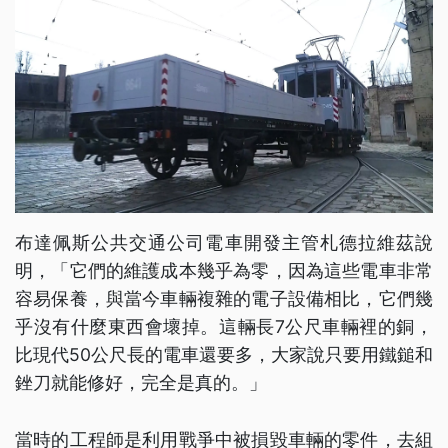
布達佩斯公共交通公司電車開發主管札德拉維茲說
明，「它們的維護成本幾乎為零，因為這些電車非常
容易保養，與當今車輛複雜的電子設備相比，它們幾
乎沒有什麼東西會壞掉。這輛長7公尺車輛裡的銅，
比現代50公尺長的電車還要多，大家說只要用鐵鎚和
銼刀就能修好，完全是真的。」
當時的工程師是利用戰爭中被損毀車輛的零件，去組