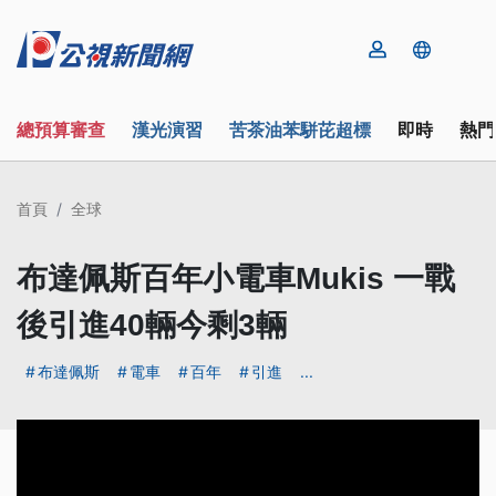
總預算審查
漢光演習
苦茶油苯駢芘超標
即時
熱門
首頁
全球
布達佩斯百年小電車Mukis 一戰
後引進40輛今剩3輛
布達佩斯
電車
百年
引進
...