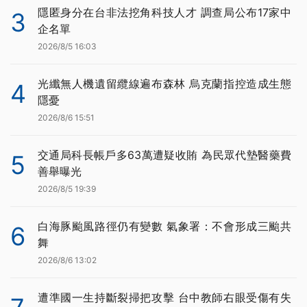
隱匿身分在台非法挖角科技人才 調查局公布17家中
3
企名單
2026/8/5 16:03
光纖無人機遺留纜線遍布森林 烏克蘭指控造成生態
4
隱憂
2026/8/6 15:51
交通局科長帳戶多63萬遭疑收賄 為民眾代墊醫藥費
5
善舉曝光
2026/8/5 19:39
白海豚颱風路徑仍有變數 氣象署：不會形成三颱共
6
舞
2026/8/6 13:02
遭準國一生持斷裂掃把攻擊 台中教師右眼受傷有失