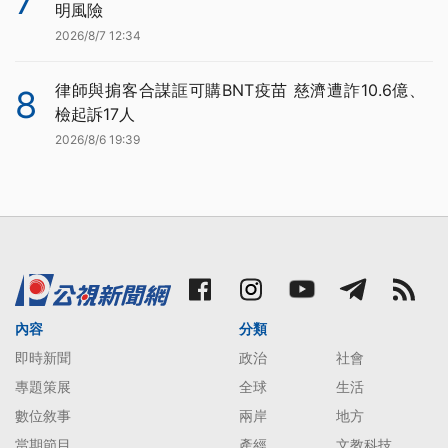
7
明風險
2026/8/7 12:34
律師與掮客合謀誆可購BNT疫苗 慈濟遭詐10.6億、
8
檢起訴17人
2026/8/6 19:39
內容
分類
即時新聞
政治
社會
專題策展
全球
生活
數位敘事
兩岸
地方
當期節目
產經
文教科技