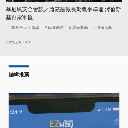
慕尼黑安全會議／蕭茲籲做長期戰爭準備 澤倫斯
基再索軍援
慕尼黑安全會議
德國總理
澤倫斯基
澤倫斯基
...
2023/2/18 19:31
編輯推薦