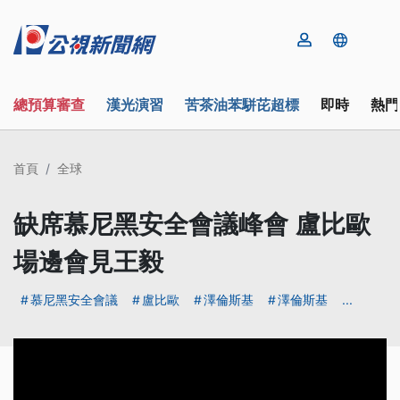
總預算審查
漢光演習
苦茶油苯駢芘超標
即時
熱門
首頁
全球
缺席慕尼黑安全會議峰會 盧比歐
場邊會見王毅
慕尼黑安全會議
盧比歐
澤倫斯基
澤倫斯基
...