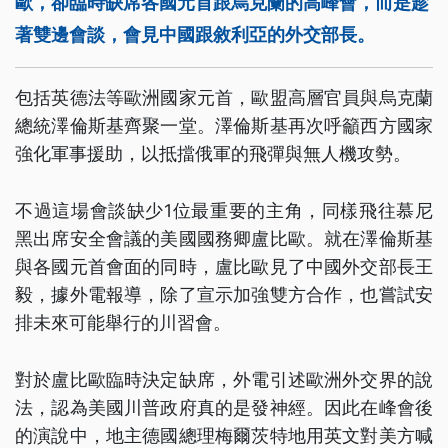
歐，卻臨時缺席各國元首跟烏克蘭的高峰會，而是趁
著雙邊會談，會見中國跟敘利亞的外交部長。
包括英德法等歐洲國家元首，歐盟高層官員與烏克蘭
總統澤倫斯基齊聚一堂。澤倫斯基再次呼籲西方國家
強化軍事援助，以抵擋俄軍的飛彈與無人機攻勢。
不過這場會談缺少1位最重要的主角，同樣飛往慕尼
黑出席安全會議的美國國務卿盧比歐。就在澤倫斯基
與各國元首會面的同時，盧比歐見了中國外交部長王
毅，據外電報導，除了宣示加強雙方合作，也嘗試安
排未來可能舉行的川習會。
對於盧比歐臨時決定缺席，外電引述歐洲外交界的說
法，認為美國川普政府真的是發神經。因此在峰會後
的演說中，地主德國總理梅爾茨特地用英文對美方喊