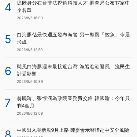
隱匿身分在台非法挖角科技人才 調查局公布17家中
4
企名單
2026/8/5 16:03
白海豚估最快週五發布海警 另一颱風「鯨魚」今晨
5
形成
2026/8/5 12:50
颱風白海豚週末最接近台灣 漁船進港避風、漁民生
6
計受影響
2026/8/6 19:39
翁曉玲、張惇涵為政院業務費交鋒 韓國瑜：今年只
7
剩4個月
2026/8/6 12:09
中國出入境新規9月上路 陸委會示警增赴中安全風險
8